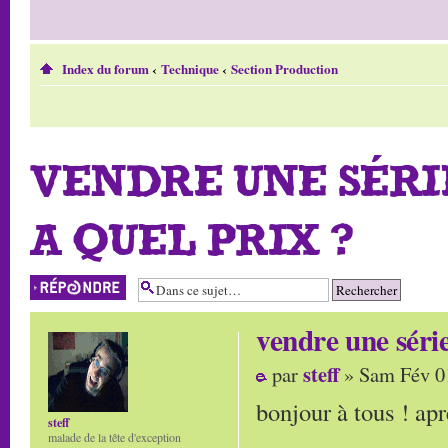
Index du forum
‹
Technique
‹
Section Production
VENDRE UNE SÉRI
A QUEL PRIX ?
Répondre
vendre une séri
steff
par
» Sam Fév 0
bonjour à tous ! apr
steff
malade de la tête d'exception