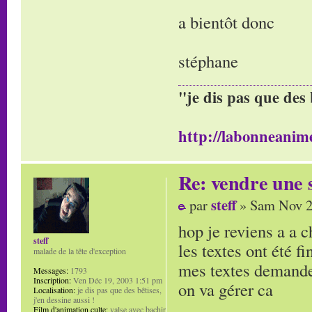
a bientôt donc
stéphane
"je dis pas que des 
http://labonneanime
Re: vendre une s
steff
par
» Sam Nov 2
hop je reviens a a 
steff
les textes ont été f
malade de la tête d'exception
mes textes demande
Messages:
1793
Inscription:
Ven Déc 19, 2003 1:51 pm
on va gérer ca
Localisation:
je dis pas que des bêtises,
j'en dessine aussi !
Film d'animation culte:
valse avec bachir