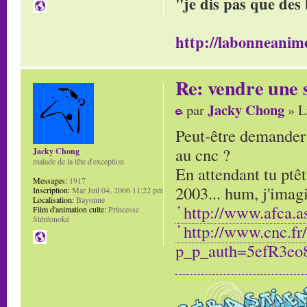
"je dis pas que des 
http://labonneanime
Re: vendre une s
Jacky Chong
par
» L
Peut-être demander c
au cnc ?
Jacky Chong
malade de la tête d'exception
En attendant tu ptêt
Messages:
1917
2003... hum, j'imagi
Inscription:
Mar Juil 04, 2006 11:22 pm
Localisation:
Bayonne
http://www.afca.a
Film d'animation culte:
Princesse
Stéréonoké
http://www.cnc.fr
p_p_auth=5efR3eo