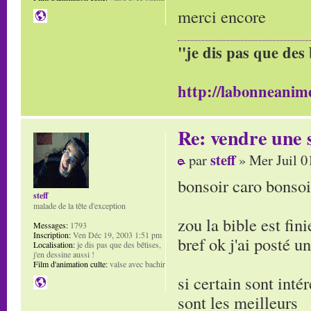
merci encore
"je dis pas que des 
http://labonneanime
Re: vendre une s
steff
par
» Mer Juil 0
bonsoir caro bonsoi
steff
malade de la tête d'exception
zou la bible est fini
Messages:
1793
Inscription:
Ven Déc 19, 2003 1:51 pm
bref ok j'ai posté u
Localisation:
je dis pas que des bêtises,
j'en dessine aussi !
Film d'animation culte:
valse avec bachir
si certain sont intér
sont les meilleurs