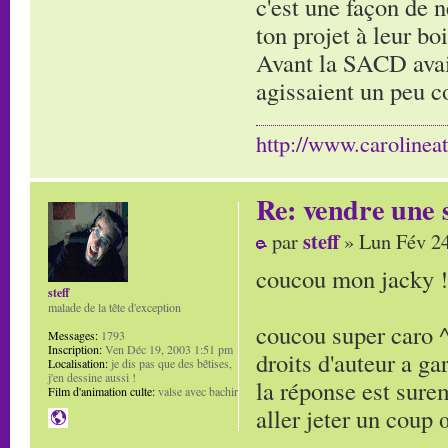
c'est une façon de 
ton projet à leur bo
Avant la SACD avait
agissaient un peu c
http://www.carolinea
Re: vendre une s
steff
par
» Lun Fév 24
coucou mon jacky ! 
steff
malade de la tête d'exception
coucou super caro ^
Messages:
1793
Inscription:
Ven Déc 19, 2003 1:51 pm
droits d'auteur a ga
Localisation:
je dis pas que des bêtises,
j'en dessine aussi !
la réponse est sure
Film d'animation culte:
valse avec bachir
aller jeter un coup 