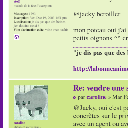
steff
malade de la tête d'exception
@jacky beroiller
Messages:
1793
Inscription:
Ven Déc 19, 2003 1:51 pm
Localisation:
je dis pas que des bêtises,
j'en dessine aussi !
mon poteau oui j'ai 
Film d'animation culte:
valse avec bachir
petits oignons ^^ cr
"je dis pas que des 
http://labonneanime
Re: vendre une s
caroline
par
» Mar Fé
@Jacky, oui c'est po
concrètes sur le pri
avec un agent ou av
caroline
aliéné(e) moyen(ne)