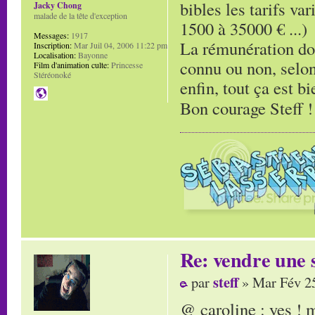
bibles les tarifs va
Jacky Chong
malade de la tête d'exception
1500 à 35000 € ...)
Messages:
1917
La rémunération doit
Inscription:
Mar Juil 04, 2006 11:22 pm
Localisation:
Bayonne
connu ou non, selon l
Film d'animation culte:
Princesse
Stéréonoké
enfin, tout ça est bi
Bon courage Steff 
Re: vendre une s
steff
par
» Mar Fév 25
@ caroline : yes !