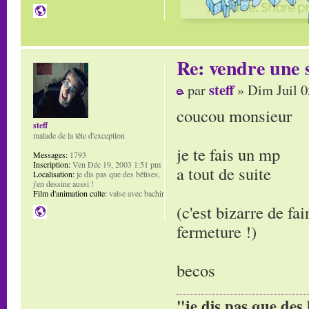
Re: vendre une s
steff
par
» Dim Juil 0
coucou monsieur
steff
malade de la tête d'exception
je te fais un mp
Messages:
1793
Inscription:
Ven Déc 19, 2003 1:51 pm
a tout de suite
Localisation:
je dis pas que des bêtises,
j'en dessine aussi !
Film d'animation culte:
valse avec bachir
(c'est bizarre de fai
fermeture !)
becos
"je dis pas que des 