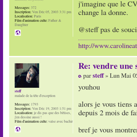
j'imagine que le CV
Messages:
372
change la donne.
Inscription:
Ven Déc 05, 2003 3:31 pm
Localisation:
Paris
Film d'animation culte:
Father &
Daughter
@steff pas de souci
http://www.carolinea
Re: vendre une s
steff
par
» Lun Mai 0
youhou
steff
malade de la tête d'exception
alors je vous tiens 
Messages:
1793
Inscription:
Ven Déc 19, 2003 1:51 pm
depuis 2 mois de fai
Localisation:
je dis pas que des bêtises,
j'en dessine aussi !
Film d'animation culte:
valse avec bachir
bref je vous montre