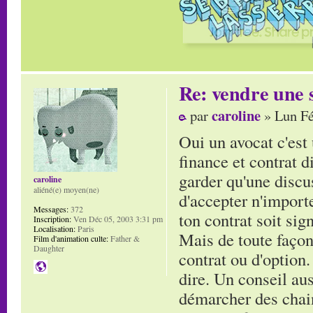
Re: vendre une s
caroline
par
» Lun Fé
Oui un avocat c'est 
finance et contrat d
garder qu'une discuss
caroline
aliéné(e) moyen(ne)
d'accepter n'import
Messages:
372
ton contrat soit sign
Inscription:
Ven Déc 05, 2003 3:31 pm
Localisation:
Paris
Mais de toute façon
Film d'animation culte:
Father &
Daughter
contrat ou d'option.
dire. Un conseil aus
démarcher des chain