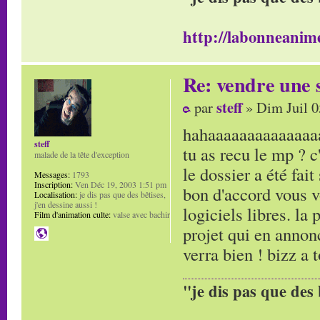
http://labonneanime
Re: vendre une s
steff
par
» Dim Juil 0
hahaaaaaaaaaaaaaa
steff
tu as recu le mp ? c
malade de la tête d'exception
le dossier a été fait
Messages:
1793
Inscription:
Ven Déc 19, 2003 1:51 pm
bon d'accord vous v
Localisation:
je dis pas que des bêtises,
j'en dessine aussi !
logiciels libres. la 
Film d'animation culte:
valse avec bachir
projet qui en annon
verra bien ! bizz a t
"je dis pas que des 