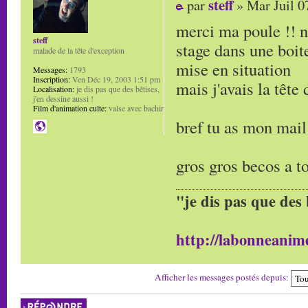
steff
par
» Mar Juil 0
merci ma poule !! n
steff
stage dans une boite
malade de la tête d'exception
mise en situation
Messages:
1793
Inscription:
Ven Déc 19, 2003 1:51 pm
mais j'avais la tête
Localisation:
je dis pas que des bêtises,
j'en dessine aussi !
Film d'animation culte:
valse avec bachir
bref tu as mon mai
gros gros becos a to
"je dis pas que des 
http://labonneanime
Afficher les messages postés depuis:
Répondre