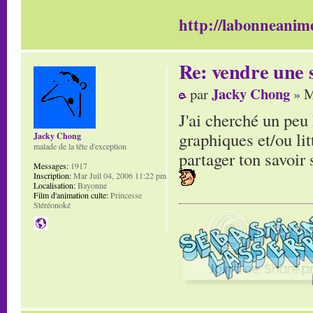
http://labonneanime
Re: vendre une s
Jacky Chong
par
» M
J'ai cherché un peu 
graphiques et/ou litt
Jacky Chong
malade de la tête d'exception
partager ton savoir s
Messages:
1917
Inscription:
Mar Juil 04, 2006 11:22 pm
Localisation:
Bayonne
Film d'animation culte:
Princesse
Stéréonoké