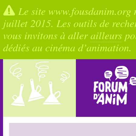
Le site www.fousdanim.org n
juillet 2015. Les outils de rech
vous invitons à aller
ailleurs
pou
dédiés au cinéma d’animation.