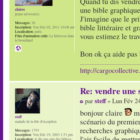
Quand tu dis vendre
une bible graphique
claires
jeune névrosé(e)
J'imagine que le pri
Messages:
36
bible littéraire et
Inscription:
Ven Déc 02, 2011 10:08 am
Localisation:
paris
vous estimez le trav
Film d'animation culte:
Le hérisson dans
le brouillard
Bon ok ça aide pas
http://cargocollectiv
Re: vendre une s
steff
par
» Lun Fév 24
bonjour claire
me
steff
scénario du premier
malade de la tête d'exception
recherches graphiqu
Messages:
1793
Inscription:
Ven Déc 19, 2003 1:51 pm
l'air facile de mettr
Localisation:
je dis pas que des bêtises,