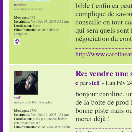
bible ( enfin ca peut
caroline
aliéné(e) moyen(ne)
compliqué de savoir
Messages:
372
conseille en tout ca
Inscription:
Ven Déc 05, 2003 3:31 pm
Localisation:
Paris
qui sera quels sont 
Film d'animation culte:
Father &
Daughter
négociation du cont
http://www.carolinea
Re: vendre une s
steff
par
» Lun Fév 24
bonjour caroline. un
steff
de la boite de prod à
malade de la tête d'exception
bonne piste mais ou
Messages:
1793
Inscription:
Ven Déc 19, 2003 1:51 pm
merci déjà !
Localisation:
je dis pas que des bêtises,
j'en dessine aussi !
Film d'animation culte:
valse avec bachir