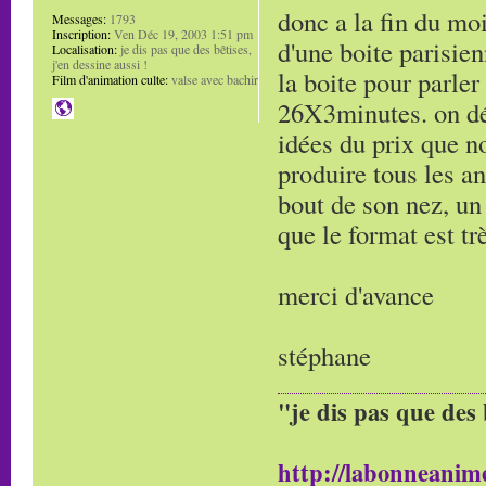
donc a la fin du mo
Messages:
1793
Inscription:
Ven Déc 19, 2003 1:51 pm
d'une boite parisien
Localisation:
je dis pas que des bêtises,
j'en dessine aussi !
la boite pour parler
Film d'animation culte:
valse avec bachir
26X3minutes. on dé
idées du prix que no
produire tous les an
bout de son nez, un 
que le format est tr
merci d'avance
stéphane
"je dis pas que des 
http://labonneanime