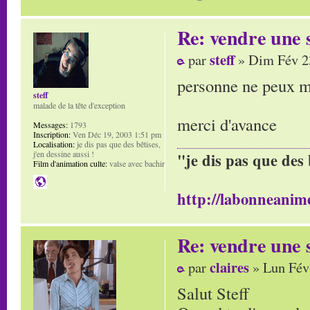
Re: vendre une s
steff
par
» Dim Fév 2
personne ne peux m'
steff
malade de la tête d'exception
merci d'avance
Messages:
1793
Inscription:
Ven Déc 19, 2003 1:51 pm
Localisation:
je dis pas que des bêtises,
j'en dessine aussi !
"je dis pas que des 
Film d'animation culte:
valse avec bachir
http://labonneanime
Re: vendre une s
claires
par
» Lun Fév
Salut Steff