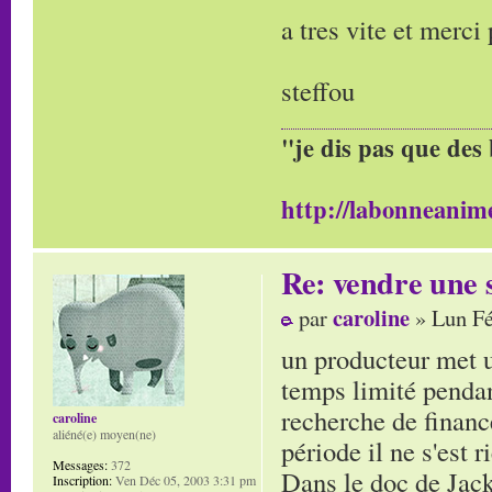
a tres vite et merci
steffou
"je dis pas que des 
http://labonneanime
Re: vendre une s
caroline
par
» Lun Fé
un producteur met u
temps limité pendant
recherche de finance
caroline
aliéné(e) moyen(ne)
période il ne s'est r
Messages:
372
Dans le doc de Jacky
Inscription:
Ven Déc 05, 2003 3:31 pm