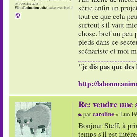
j'en dessine aussi !
série enfin un proje
Film d'animation culte:
valse avec bachir
tout ce que cela pe
surtout s'il vaut m
chose. bref un peu p
pieds dans ce secte
scénariste et moi
"je dis pas que des 
http://labonneanime
Re: vendre une s
caroline
par
» Lun Fé
Bonjour Steff, à pr
temps s'il est intér