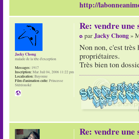
http://labonneanime
Re: vendre une s
Jacky Chong
par
» M
Non non, c'est très 
propriétaires.
Jacky Chong
malade de la tête d'exception
Très bien ton dossie
Messages:
1917
Inscription:
Mar Juil 04, 2006 11:22 pm
Localisation:
Bayonne
Film d'animation culte:
Princesse
Stéréonoké
Re: vendre une s