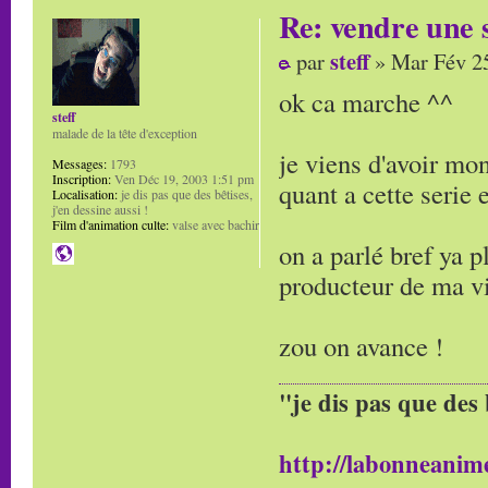
Re: vendre une s
steff
par
» Mar Fév 25
ok ca marche ^^
steff
malade de la tête d'exception
je viens d'avoir mon
Messages:
1793
Inscription:
Ven Déc 19, 2003 1:51 pm
quant a cette serie
Localisation:
je dis pas que des bêtises,
j'en dessine aussi !
Film d'animation culte:
valse avec bachir
on a parlé bref ya pl
producteur de ma vi
zou on avance !
"je dis pas que des 
http://labonneanime