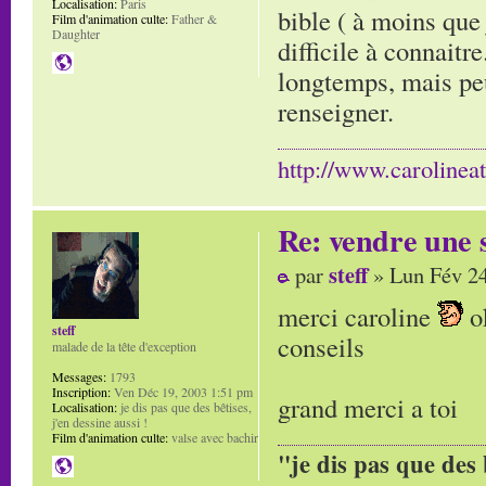
Localisation:
Paris
bible ( à moins que 
Film d'animation culte:
Father &
Daughter
difficile à connaitr
longtemps, mais peu
renseigner.
http://www.carolinea
Re: vendre une s
steff
par
» Lun Fév 24
merci caroline
ok
steff
conseils
malade de la tête d'exception
Messages:
1793
Inscription:
Ven Déc 19, 2003 1:51 pm
grand merci a toi
Localisation:
je dis pas que des bêtises,
j'en dessine aussi !
Film d'animation culte:
valse avec bachir
"je dis pas que des 