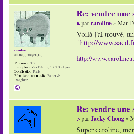
Re: vendre une s
caroline
par
» Mar Fé
Voilà j'ai trouvé, u
http://www.sacd.fr
caroline
aliéné(e) moyen(ne)
http://www.carolinea
Messages:
372
Inscription:
Ven Déc 05, 2003 3:31 pm
Localisation:
Paris
Film d'animation culte:
Father &
Daughter
Re: vendre une s
Jacky Chong
par
» M
Super caroline, merc