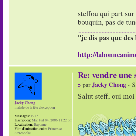
steffou qui part sur
bouquin, pas de tun
"je dis pas que des 
http://labonneanime
Re: vendre une s
Jacky Chong
par
» S
Salut steff, oui moi
Jacky Chong
malade de la tête d'exception
Messages:
1917
Inscription:
Mar Juil 04, 2006 11:22 pm
Localisation:
Bayonne
Film d'animation culte:
Princesse
Stéréonoké