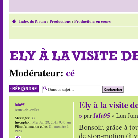
Index du forum
‹
Productions
‹
Productions en cours
ELY À LA VISITE DE
Modérateur:
cé
Répondre
Ely à la visite de
fafa95
jeune névrosé(e)
fafa95
par
» Lun Juin
Messages:
33
Inscription:
Mer Jan 28, 2015 9:45 am
Bonsoir, grâce à tou
Film d'animation culte:
Un monstre à
Paris
de stop-motion (à v