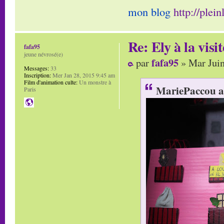
mon blog
http://plei
Re: Ely à la visit
fafa95
jeune névrosé(e)
fafa95
par
» Mar Juin
Messages:
33
Inscription:
Mer Jan 28, 2015 9:45 am
Film d'animation culte:
Un monstre à
MariePaccou a 
Paris