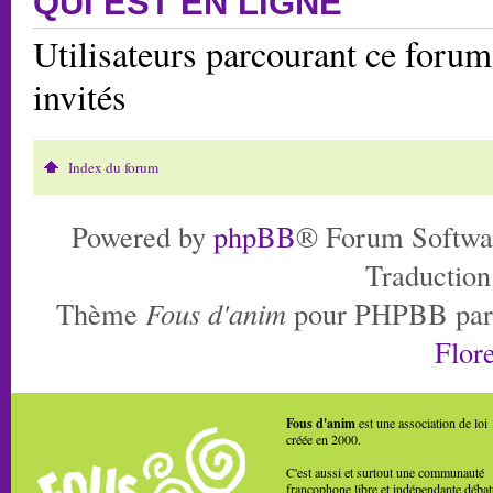
QUI EST EN LIGNE
Utilisateurs parcourant ce forum:
invités
Index du forum
Powered by
phpBB
® Forum Softwa
Traduction
Thème
Fous d'anim
pour PHPBB pa
Flore
Fous d'anim
est une association de loi
créée en 2000.
C'est aussi et surtout une communauté
francophone libre et indépendante débat