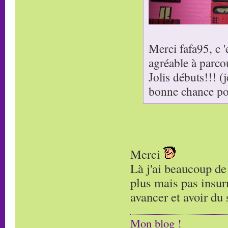
Merci fafa95, c 
agréable à parcour
Jolis débuts!!! (
bonne chance pou
Merci
Là j'ai beaucoup de 
plus mais pas insur
avancer et avoir du s
Mon blog !