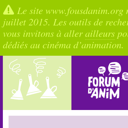
Le site www.fousdanim.org n
juillet 2015. Les outils de rech
vous invitons à aller
ailleurs
pou
dédiés au cinéma d’animation.