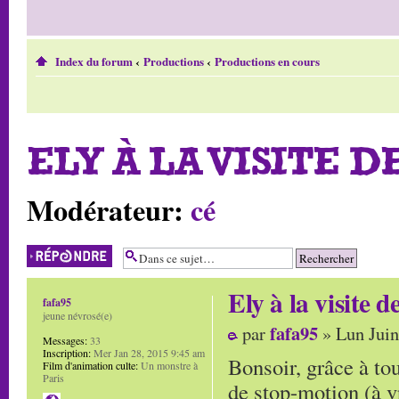
Index du forum
‹
Productions
‹
Productions en cours
ELY À LA VISITE DE
Modérateur:
cé
Répondre
Ely à la visite de
fafa95
jeune névrosé(e)
fafa95
par
» Lun Juin
Messages:
33
Inscription:
Mer Jan 28, 2015 9:45 am
Bonsoir, grâce à tou
Film d'animation culte:
Un monstre à
Paris
de stop-motion (à v