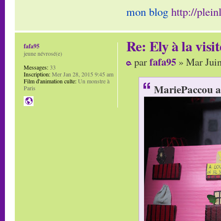
mon blog
http://plei
Re: Ely à la visit
fafa95
jeune névrosé(e)
fafa95
par
» Mar Juin
Messages:
33
Inscription:
Mer Jan 28, 2015 9:45 am
Film d'animation culte:
Un monstre à
MariePaccou a 
Paris