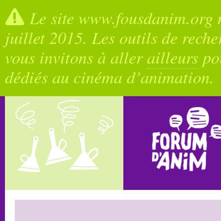
Le site www.fousdanim.org n
juillet 2015. Les outils de rech
vous invitons à aller
ailleurs
pou
dédiés au cinéma d’animation.