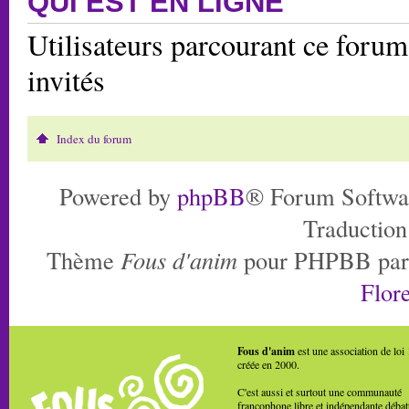
QUI EST EN LIGNE
Utilisateurs parcourant ce forum:
invités
Index du forum
Powered by
phpBB
® Forum Softwa
Traduction
Thème
Fous d'anim
pour PHPBB pa
Flore
Fous d'anim
est une association de loi
créée en 2000.
C'est aussi et surtout une communauté
francophone libre et indépendante débat