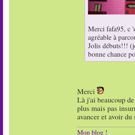
Merci fafa95, c 
agréable à parcour
Jolis débuts!!! (
bonne chance pou
Merci
Là j'ai beaucoup de 
plus mais pas insur
avancer et avoir du s
Mon blog !