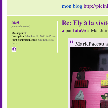
mon blog
http://plei
Re: Ely à la visit
fafa95
jeune névrosé(e)
fafa95
par
» Mar Juin
Messages:
33
Inscription:
Mer Jan 28, 2015 9:45 am
Film d'animation culte:
Un monstre à
MariePaccou a 
Paris