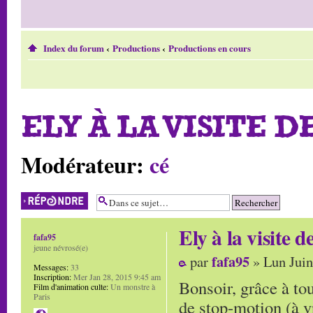
Index du forum
‹
Productions
‹
Productions en cours
ELY À LA VISITE DE
Modérateur:
cé
Répondre
Ely à la visite de
fafa95
jeune névrosé(e)
fafa95
par
» Lun Juin
Messages:
33
Inscription:
Mer Jan 28, 2015 9:45 am
Bonsoir, grâce à tou
Film d'animation culte:
Un monstre à
Paris
de stop-motion (à v