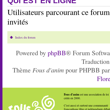
QUI EST EN LIGNE
Utilisateurs parcourant ce forum:
invités
Index du forum
Powered by
phpBB
® Forum Softwa
Traduction
Thème
Fous d'anim
pour PHPBB pa
Flore
Fous d'anim
est une association de loi
créée en 2000.
C'est aussi et surtout une communauté
francophone libre et indépendante débat