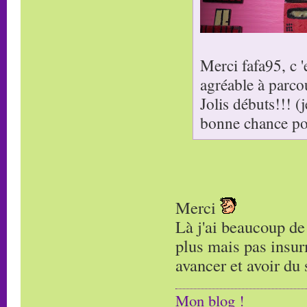
Merci fafa95, c 
agréable à parcour
Jolis débuts!!! (
bonne chance pou
Merci
Là j'ai beaucoup de 
plus mais pas insur
avancer et avoir du s
Mon blog !