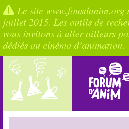
Le site www.fousdanim.org n
juillet 2015. Les outils de rech
vous invitons à aller
ailleurs
pou
dédiés au cinéma d’animation.