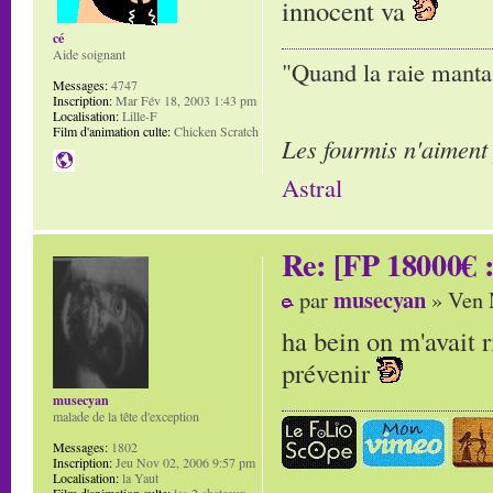
innocent va
cé
Aide soignant
"Quand la raie manta,
Messages:
4747
Inscription:
Mar Fév 18, 2003 1:43 pm
Localisation:
Lille-F
Film d'animation culte:
Chicken Scratch
Les fourmis n'aiment
Astral
Re: [FP 18000€ :
musecyan
par
» Ven 
ha bein on m'avait r
prévenir
musecyan
malade de la tête d'exception
Messages:
1802
Inscription:
Jeu Nov 02, 2006 9:57 pm
Localisation:
la Yaut
Film d'animation culte:
les 2 chateaux