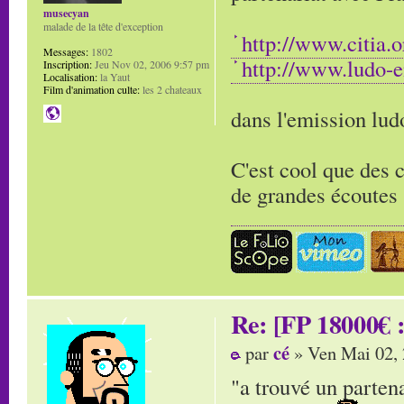
musecyan
malade de la tête d'exception
http://www.citia.o
Messages:
1802
http://www.ludo-e
Inscription:
Jeu Nov 02, 2006 9:57 pm
Localisation:
la Yaut
Film d'animation culte:
les 2 chateaux
dans l'emission lud
C'est cool que des 
de grandes écoutes (
Re: [FP 18000€ :
cé
par
» Ven Mai 02,
"a trouvé un partena