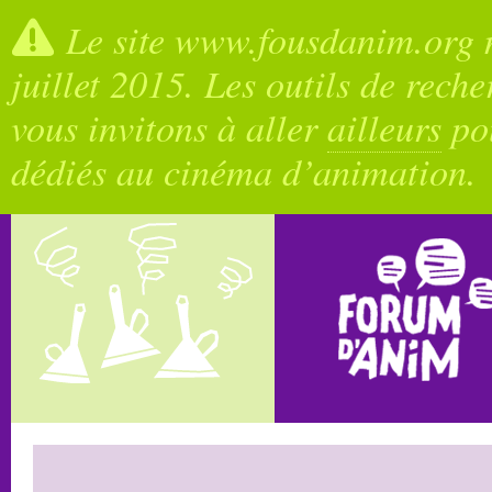
Le site www.fousdanim.org n
juillet 2015. Les outils de rech
vous invitons à aller
ailleurs
pou
dédiés au cinéma d’animation.