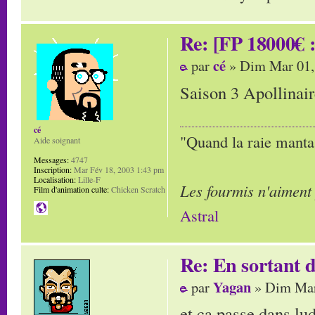
Re: [FP 18000€ :
cé
par
» Dim Mar 01,
Saison 3 Apollinai
cé
"Quand la raie manta,
Aide soignant
Messages:
4747
Inscription:
Mar Fév 18, 2003 1:43 pm
Localisation:
Lille-F
Les fourmis n'aiment
Film d'animation culte:
Chicken Scratch
Astral
Re: En sortant d
Yagan
par
» Dim Mar
et ça passe dans lu