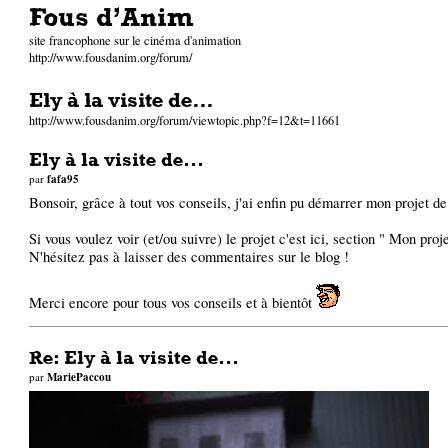
Fous d'Anim
site francophone sur le cinéma d'animation
http://www.fousdanim.org/forum/
Ely à la visite de...
http://www.fousdanim.org/forum/viewtopic.php?f=12&t=11661
Ely à la visite de...
par
fafa95
Bonsoir, grâce à tout vos conseils, j'ai enfin pu démarrer mon projet de
Si vous voulez voir (et/ou suivre) le projet c'est
ici
, section " Mon proj
N'hésitez pas à laisser des commentaires sur le blog !
Merci encore pour tous vos conseils et à bientôt
Re: Ely à la visite de...
par
MariePaccou