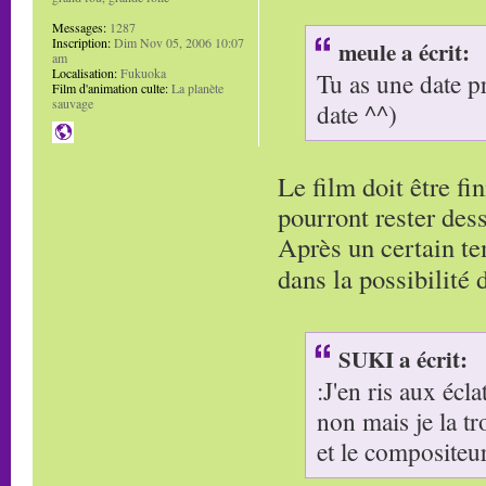
Messages:
1287
Inscription:
Dim Nov 05, 2006 10:07
meule a écrit:
am
Localisation:
Fukuoka
Tu as une date pr
Film d'animation culte:
La planète
sauvage
date ^^)
Le film doit être fi
pourront rester des
Après un certain te
dans la possibilité 
SUKI a écrit:
:J'en ris aux éclat
non mais je la t
et le compositeur 