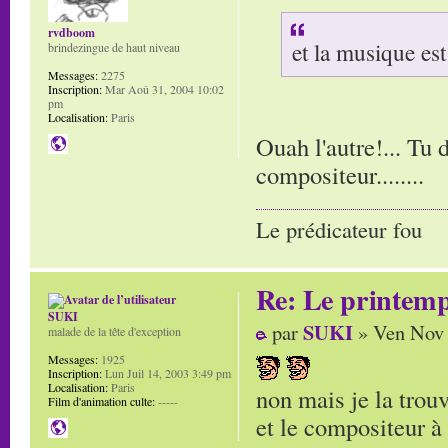
rvdboom
et la musique est 
brindezingue de haut niveau
Messages:
2275
Inscription:
Mar Aoû 31, 2004 10:02
pm
Localisation:
Paris
Ouah l'autre!... Tu 
compositeur........
Le prédicateur fou
Re: Le printem
SUKI
SUKI
par
» Ven Nov 
malade de la tête d'exception
Messages:
1925
Inscription:
Lun Juil 14, 2003 3:49 pm
Localisation:
Paris
non mais je la trou
Film d'animation culte:
-----
et le compositeur à l