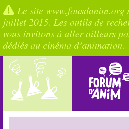
Le site www.fousdanim.org n
juillet 2015. Les outils de rech
vous invitons à aller
ailleurs
pou
dédiés au cinéma d’animation.