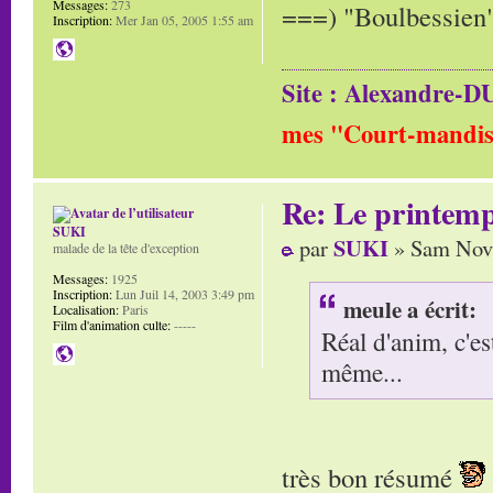
Messages:
273
===) "Boulbessien
Inscription:
Mer Jan 05, 2005 1:55 am
Site : Alexandre
mes "Court-mandis
Re: Le printem
SUKI
SUKI
par
» Sam Nov 
malade de la tête d'exception
Messages:
1925
Inscription:
Lun Juil 14, 2003 3:49 pm
meule a écrit:
Localisation:
Paris
Film d'animation culte:
-----
Réal d'anim, c'es
même...
très bon résumé