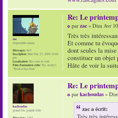
Re: Le printem
zac
par
» Dim Avr 10
Très très intéressant
zac
Et comme tu évoques
respectable zinzin
dont seules la mise 
Messages:
847
Inscription:
Mar Déc 27, 2005 10:05
constituer un objet 
pm
Localisation:
Iles sous le vent
Hâte de voir la suit
Film d'animation culte:
Tex Avery's
"Rock-a-bye-bear"
Re: Le printem
kachoudas
par
» Dim
kachoudas
zac a écrit:
grand fou, grande folle
Très très intéress
Messages:
1287