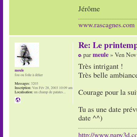
Jérôme
www.rascagnes.com
Re: Le printem
meule
par
» Ven Nov 
Très intrigant !
meule
Très belle ambianc
fou ou folle à délier
Messages:
3203
Inscription:
Ven Fév 28, 2003 10:09 am
Courage pour la suit
Localisation:
un champ de patates...
Tu as une date prévu
date ^^)
http://www.papy3d.