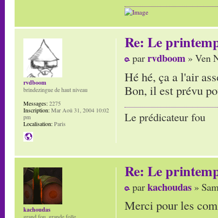
Re: Le printem
rvdboom
par
» Ven N
Hé hé, ça a l'air a
rvdboom
Bon, il est prévu p
brindezingue de haut niveau
Messages:
2275
Inscription:
Mar Aoû 31, 2004 10:02
Le prédicateur fou
pm
Localisation:
Paris
Re: Le printem
kachoudas
par
» Sam
Merci pour les com
kachoudas
grand fou, grande folle