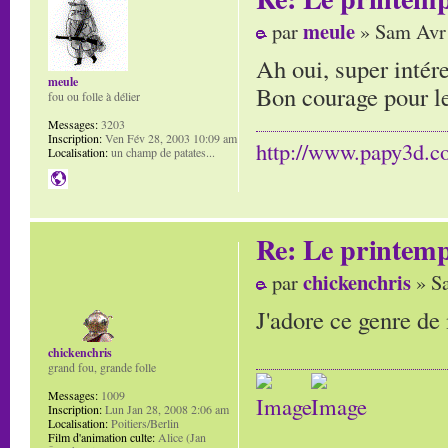
meule
par
» Sam Avr 
Ah oui, super intér
meule
Bon courage pour le
fou ou folle à délier
Messages:
3203
Inscription:
Ven Fév 28, 2003 10:09 am
http://www.papy3d.
Localisation:
un champ de patates...
Re: Le printem
chickenchris
par
» Sa
J'adore ce genre d
chickenchris
grand fou, grande folle
Messages:
1009
Inscription:
Lun Jan 28, 2008 2:06 am
Localisation:
Poitiers/Berlin
Film d'animation culte:
Alice (Jan