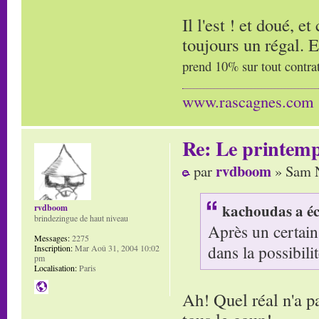
Il l'est ! et doué, e
toujours un régal. E
prend 10% sur tout contrat
www.rascagnes.com
Re: Le printem
rvdboom
par
» Sam N
kachoudas a éc
rvdboom
brindezingue de haut niveau
Après un certain
Messages:
2275
dans la possibili
Inscription:
Mar Aoû 31, 2004 10:02
pm
Localisation:
Paris
Ah! Quel réal n'a p