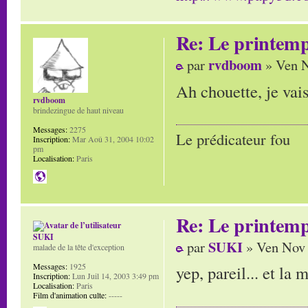
Re: Le printem
rvdboom
par
» Ven N
Ah chouette, je vais
rvdboom
brindezingue de haut niveau
Messages:
2275
Le prédicateur fou
Inscription:
Mar Aoû 31, 2004 10:02
pm
Localisation:
Paris
Re: Le printem
SUKI
SUKI
par
» Ven Nov 
malade de la tête d'exception
Messages:
1925
yep, pareil... et la 
Inscription:
Lun Juil 14, 2003 3:49 pm
Localisation:
Paris
Film d'animation culte:
-----