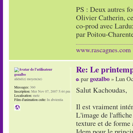
PS : Deux autres fo
Olivier Catherin, c
co-prod avec Lardux
par Poitou-Charent
www.rascagnes.com
Re: Le printem
gozalbo
gozalbo
par
» Lun Oc
aliéné(e) moyen(ne)
Messages:
360
Salut Kachoudas,
Inscription:
Mer Nov 07, 2007 5:44 pm
Localisation:
metz
Film d'animation culte:
In abstentia
Il est vraiment inté
L'image de l'affich
texture et de forme 
Idem pour le princi