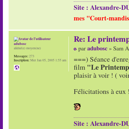
Site : Alexandre
mes "Court-mandis
Re: Le printem
adubosc
adubosc
par
» Sam Av
aliéné(e) moyen(ne)
Messages:
273
===) Séance d'enre
Inscription:
Mer Jan 05, 2005 1:55 am
"Le Printem
film
plaisir à voir ! ( v
Félicitations à eux 
Site : Alexandre