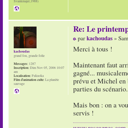
Švankmajer,1988)
Re: Le printem
kachoudas
par
» Sam
Merci à tous !
kachoudas
grand fou, grande folle
Maintenant faut arri
Messages:
1287
Inscription:
Dim Nov 05, 2006 10:07
gagné... musicalemen
am
Localisation:
Fukuoka
prévu et Michel en 
Film d'animation culte:
La planète
sauvage
parties du scénario.
Mais bon : on a voul
servis !
www.rascagnes.com