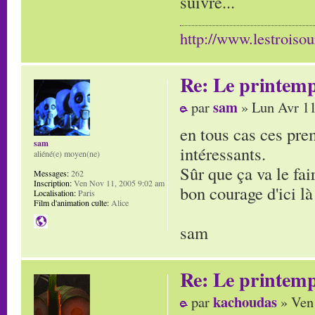
suivre...
http://www.lestroisou
Re: Le printem
sam
par
» Lun Avr 11
en tous cas ces pre
sam
intéressants.
aliéné(e) moyen(ne)
Sûr que ça va le fair
Messages:
262
Inscription:
Ven Nov 11, 2005 9:02 am
bon courage d'ici là
Localisation:
Paris
Film d'animation culte:
Alice
sam
Re: Le printem
kachoudas
par
» Ven