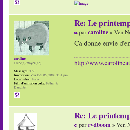
Re: Le printem
caroline
par
» Ven No
Ca donne envie d'en
caroline
http://www.carolinea
aliéné(e) moyen(ne)
Messages:
372
Inscription:
Ven Déc 05, 2003 3:31 pm
Localisation:
Paris
Film d'animation culte:
Father &
Daughter
Re: Le printem
rvdboom
par
» Ven N