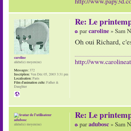
http://www.papy3d.
Re: Le printem
caroline
par
» Sam No
Oh oui Richard, c'es
caroline
http://www.carolinea
aliéné(e) moyen(ne)
Messages:
372
Inscription:
Ven Déc 05, 2003 3:31 pm
Localisation:
Paris
Film d'animation culte:
Father &
Daughter
Re: Le printem
adubosc
adubosc
par
» Sam No
aliéné(e) moyen(ne)