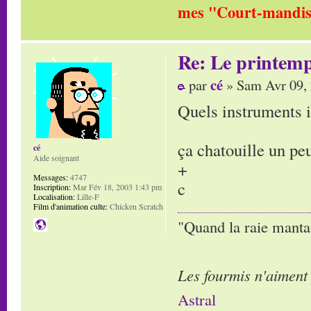
mes "Court-mandis
Re: Le printem
cé
par
» Sam Avr 09,
Quels instruments i
ça chatouille un peu
cé
Aide soignant
+
Messages:
4747
c
Inscription:
Mar Fév 18, 2003 1:43 pm
Localisation:
Lille-F
Film d'animation culte:
Chicken Scratch
"Quand la raie manta,
Les fourmis n'aiment
Astral