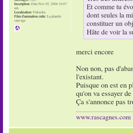
Inscription:
Dim Nov 05, 2006 10:07
Et comme tu évoq
am
Localisation:
Fukuoka
dont seules la mi
Film d'animation culte:
La planète
sauvage
constituer un obje
Hâte de voir la s
merci encore
Non non, pas d'aban
l'existant.
Puisque on est en pl
qu'on va essayer de
Ça s'annonce pas tr
www.rascagnes.com