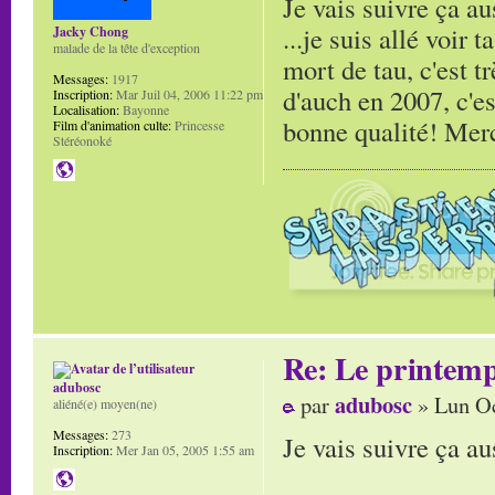
Je vais suivre ça aus
...je suis allé voir 
Jacky Chong
malade de la tête d'exception
mort de tau, c'est t
Messages:
1917
d'auch en 2007, c'es
Inscription:
Mar Juil 04, 2006 11:22 pm
Localisation:
Bayonne
bonne qualité! Mer
Film d'animation culte:
Princesse
Stéréonoké
Re: Le printem
adubosc
adubosc
par
» Lun Oc
aliéné(e) moyen(ne)
Messages:
273
Je vais suivre ça a
Inscription:
Mer Jan 05, 2005 1:55 am