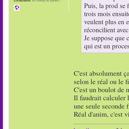
Puis, la prod se f
trois mois ensuit
veulent plus en e
réconcilient avec
Je suppose que ce
qui est un proce
C'est absolument ça
selon le réal ou le f
C'est un boulot de m
Il faudrait calculer
une seule seconde f
Réal d'anim, c'est 