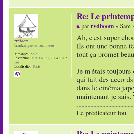
Re: Le printem
rvdboom
par
» Sam A
Ah, c'est super cho
rvdboom
Ils ont une bonne tê
brindezingue de haut niveau
tout ça promet bea
Messages:
2275
Inscription:
Mar Aoû 31, 2004 10:02
pm
Localisation:
Paris
Je m'étais toujours
qui fait des accords
dans le cinéma jap
maintenant je sais.
Le prédicateur fou
Re: Le printem