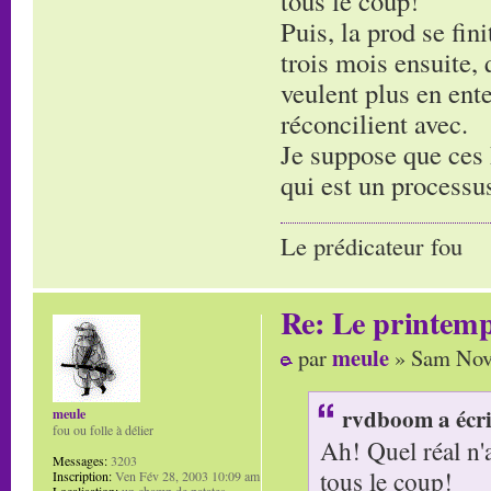
tous le coup!
Puis, la prod se fini
trois mois ensuite, 
veulent plus en ente
réconcilient avec.
Je suppose que ces h
qui est un processu
Le prédicateur fou
Re: Le printem
meule
par
» Sam Nov 
rvdboom a écri
meule
fou ou folle à délier
Ah! Quel réal n'
Messages:
3203
tous le coup!
Inscription:
Ven Fév 28, 2003 10:09 am
Localisation:
un champ de patates...