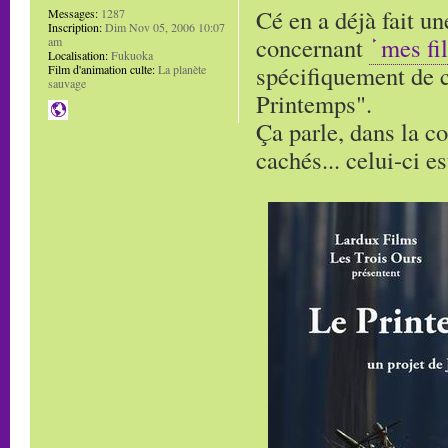
Cé en a déjà fait u
Messages:
1287
Inscription:
Dim Nov 05, 2006 10:07
concernant
mes fi
am
Localisation:
Fukuoka
spécifiquement de c
Film d'animation culte:
La planète
sauvage
Printemps".
Ça parle, dans la co
cachés... celui-ci e