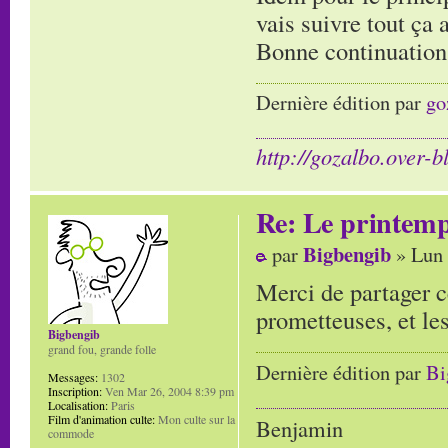
vais suivre tout ça 
Bonne continuation
Dernière édition par
go
http://gozalbo.over-b
Re: Le printem
Bigbengib
par
» Lun 
Merci de partager c
prometteuses, et le
Bigbengib
grand fou, grande folle
Dernière édition par
Bi
Messages:
1302
Inscription:
Ven Mar 26, 2004 8:39 pm
Localisation:
Paris
Film d'animation culte:
Mon culte sur la
Benjamin
commode