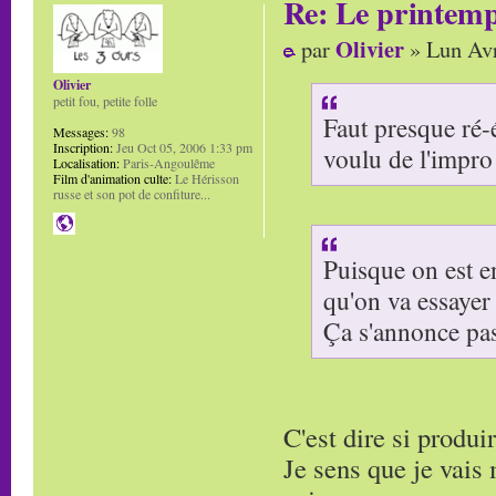
Re: Le printem
Olivier
par
» Lun Avr
Olivier
petit fou, petite folle
Faut presque ré-é
Messages:
98
Inscription:
Jeu Oct 05, 2006 1:33 pm
voulu de l'impro 
Localisation:
Paris-Angoulême
Film d'animation culte:
Le Hérisson
russe et son pot de confiture...
Puisque on est en
qu'on va essayer
Ça s'annonce pas
C'est dire si produ
Je sens que je vais