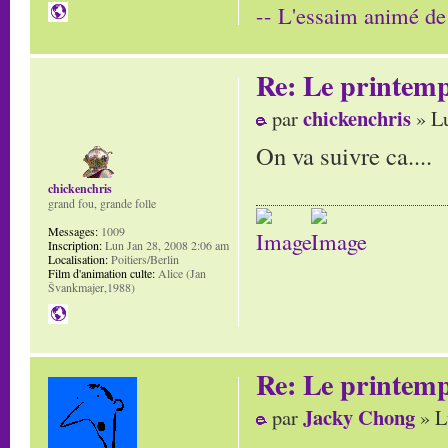
-- L'essaim animé de
Re: Le printem
chickenchris
par
» Lu
On va suivre ca....
chickenchris
grand fou, grande folle
Messages:
1009
Inscription:
Lun Jan 28, 2008 2:06 am
Localisation:
Poitiers/Berlin
Film d'animation culte:
Alice (Jan
Švankmajer,1988)
Re: Le printem
Jacky Chong
par
» L