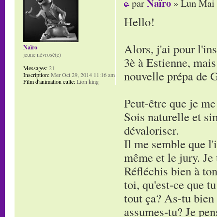
Naïro
par
» Lun Mai 
Hello!
Alors, j'ai pour l'i
Naïro
jeune névrosé(e)
3è à Estienne, mais 
Messages:
21
nouvelle prépa de G
Inscription:
Mer Oct 29, 2014 11:16 am
Film d'animation culte:
Lion king
Peut-être que je me
Sois naturelle et si
dévaloriser.
Il me semble que l'i
même et le jury. Je 
Réfléchis bien à ton
toi, qu'est-ce que t
tout ça? As-tu bien
assumes-tu? Je pense