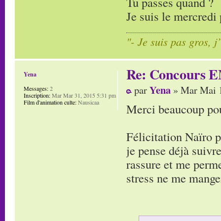
Tu passes quand ?
Je suis le mercredi 
"- Je suis pas gros, j
Re: Concours E
Yena
Yena
par
» Mar Mai 1
Messages:
2
Inscription:
Mar Mar 31, 2015 5:31 pm
Film d'animation culte:
Nausicaa
Merci beaucoup pour
Félicitation Naïro 
je pense déjà suivre
rassure et me perme
stress ne me manger