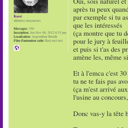
Oui, sois naturel et
après tu peux quand
par exemple si tu as
Kassi
aliéné(e) moyen(ne)
que les intéressés
Messages:
350
(ça montre que tu d
Inscription:
Jeu Nov 08, 2012 8:33 pm
Localisation:
Angoulême Breizh
pour le jury à feuill
Film d'animation culte:
Reci reci reci
et puis si t'as des 
amène les, même si 
Et à l'emca c'est 30
tu ne te fais pas avo
(ça m'est arrivé aux
l'usine au concours, 
Donc vas-y la tête 