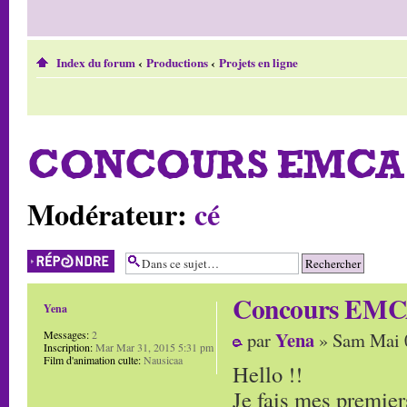
Index du forum
‹
Productions
‹
Projets en ligne
CONCOURS EMCA 
Modérateur:
cé
Répondre
Concours EMCA
Yena
Yena
Messages:
2
par
» Sam Mai 
Inscription:
Mar Mar 31, 2015 5:31 pm
Film d'animation culte:
Nausicaa
Hello !!
Je fais mes premiers