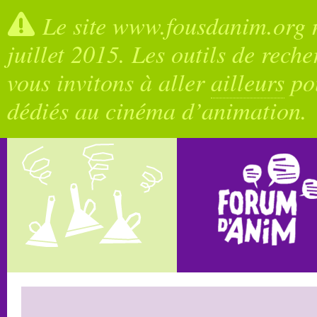
Le site www.fousdanim.org n
juillet 2015. Les outils de rech
vous invitons à aller
ailleurs
pou
dédiés au cinéma d’animation.