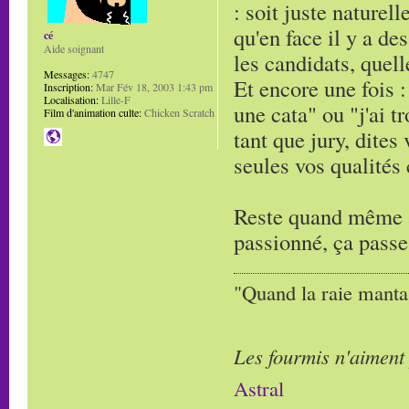
: soit juste naturell
qu'en face il y a de
cé
Aide soignant
les candidats, quell
Messages:
4747
Et encore une fois : 
Inscription:
Mar Fév 18, 2003 1:43 pm
Localisation:
Lille-F
une cata" ou "j'ai t
Film d'animation culte:
Chicken Scratch
tant que jury, dites
seules vos qualités
Reste quand même à 
passionné, ça passe
"Quand la raie manta,
Les fourmis n'aiment
Astral