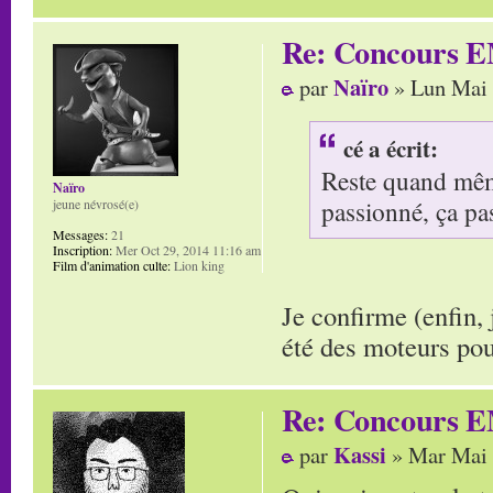
Re: Concours E
Naïro
par
» Lun Mai 
cé a écrit:
Reste quand même
Naïro
passionné, ça pa
jeune névrosé(e)
Messages:
21
Inscription:
Mer Oct 29, 2014 11:16 am
Film d'animation culte:
Lion king
Je confirme (enfin,
été des moteurs po
Re: Concours E
Kassi
par
» Mar Mai 