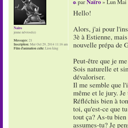
Naïro
par
» Lun Mai 
Hello!
Alors, j'ai pour l'i
Naïro
jeune névrosé(e)
3è à Estienne, mais 
Messages:
21
nouvelle prépa de G
Inscription:
Mer Oct 29, 2014 11:16 am
Film d'animation culte:
Lion king
Peut-être que je me
Sois naturelle et si
dévaloriser.
Il me semble que l'i
même et le jury. Je 
Réfléchis bien à ton
toi, qu'est-ce que t
tout ça? As-tu bien
assumes-tu? Je pense