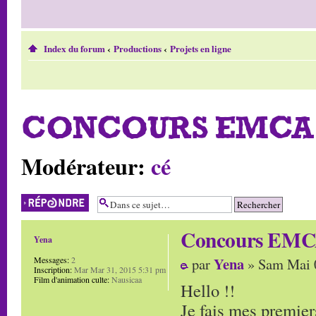
Index du forum
‹
Productions
‹
Projets en ligne
CONCOURS EMCA 
Modérateur:
cé
Répondre
Concours EMCA
Yena
Yena
Messages:
2
par
» Sam Mai 
Inscription:
Mar Mar 31, 2015 5:31 pm
Film d'animation culte:
Nausicaa
Hello !!
Je fais mes premiers