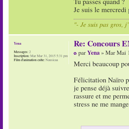
Tu passes quand ?
Je suis le mercredi 
"- Je suis pas gros, j
Re: Concours E
Yena
Yena
par
» Mar Mai 1
Messages:
2
Inscription:
Mar Mar 31, 2015 5:31 pm
Film d'animation culte:
Nausicaa
Merci beaucoup pour
Félicitation Naïro 
je pense déjà suivre
rassure et me perme
stress ne me manger