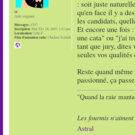
: soit juste naturell
qu'en face il y a de
cé
Aide soignant
les candidats, quell
Messages:
4747
Et encore une fois : 
Inscription:
Mar Fév 18, 2003 1:43 pm
Localisation:
Lille-F
une cata" ou "j'ai t
Film d'animation culte:
Chicken Scratch
tant que jury, dites
seules vos qualités
Reste quand même à 
passionné, ça passe
"Quand la raie manta,
Les fourmis n'aiment
Astral