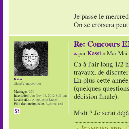
Je passe le mercred
On se croisera peut
Re: Concours E
Kassi
par
» Mar Mai 
Ca à l'air long 1/2 
travaux, de discuter
En plus cette année 
Kassi
aliéné(e) moyen(ne)
(quelques questions
Messages:
350
décision finale).
Inscription:
Jeu Nov 08, 2012 8:33 pm
Localisation:
Angoulême Breizh
Film d'animation culte:
Reci reci reci
Midi ? Je serai déj
"- Je suis pas gros, j