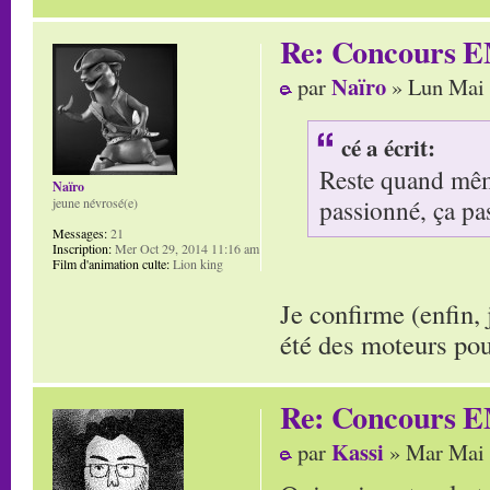
Re: Concours E
Naïro
par
» Lun Mai 
cé a écrit:
Reste quand même
Naïro
passionné, ça pa
jeune névrosé(e)
Messages:
21
Inscription:
Mer Oct 29, 2014 11:16 am
Film d'animation culte:
Lion king
Je confirme (enfin,
été des moteurs po
Re: Concours E
Kassi
par
» Mar Mai 