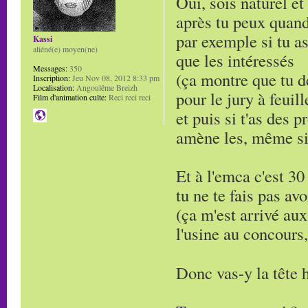
Oui, sois naturel et
après tu peux quand
par exemple si tu as
Kassi
aliéné(e) moyen(ne)
que les intéressés
Messages:
350
(ça montre que tu d
Inscription:
Jeu Nov 08, 2012 8:33 pm
Localisation:
Angoulême Breizh
pour le jury à feuill
Film d'animation culte:
Reci reci reci
et puis si t'as des 
amène les, même si 
Et à l'emca c'est 30
tu ne te fais pas avo
(ça m'est arrivé aux
l'usine au concours, 
Donc vas-y la tête 