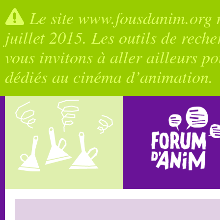
Le site www.fousdanim.org n
juillet 2015. Les outils de rech
vous invitons à aller
ailleurs
pou
dédiés au cinéma d’animation.