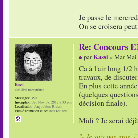
Je passe le mercred
On se croisera peut
Re: Concours E
Kassi
par
» Mar Mai 
Ca à l'air long 1/2 
travaux, de discuter
En plus cette année 
Kassi
aliéné(e) moyen(ne)
(quelques questions
Messages:
350
décision finale).
Inscription:
Jeu Nov 08, 2012 8:33 pm
Localisation:
Angoulême Breizh
Film d'animation culte:
Reci reci reci
Midi ? Je serai déj
"- Je suis pas gros, j