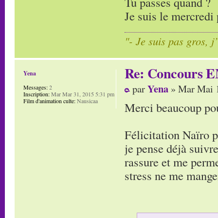
Tu passes quand ?
Je suis le mercredi 
"- Je suis pas gros, j
Re: Concours E
Yena
Yena
par
» Mar Mai 1
Messages:
2
Inscription:
Mar Mar 31, 2015 5:31 pm
Film d'animation culte:
Nausicaa
Merci beaucoup pour
Félicitation Naïro 
je pense déjà suivre
rassure et me perme
stress ne me manger