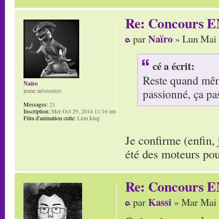
Re: Concours E
Naïro
par
» Lun Mai 
cé a écrit:
Reste quand même
Naïro
passionné, ça pa
jeune névrosé(e)
Messages:
21
Inscription:
Mer Oct 29, 2014 11:16 am
Film d'animation culte:
Lion king
Je confirme (enfin,
été des moteurs po
Re: Concours E
Kassi
par
» Mar Mai 