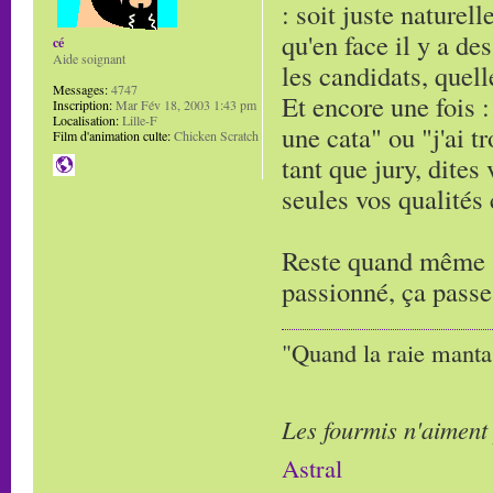
: soit juste naturell
qu'en face il y a de
cé
Aide soignant
les candidats, quell
Messages:
4747
Et encore une fois : 
Inscription:
Mar Fév 18, 2003 1:43 pm
Localisation:
Lille-F
une cata" ou "j'ai t
Film d'animation culte:
Chicken Scratch
tant que jury, dites
seules vos qualités
Reste quand même à 
passionné, ça passe
"Quand la raie manta,
Les fourmis n'aiment
Astral