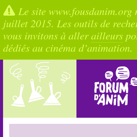
Le site www.fousdanim.org n
juillet 2015. Les outils de rech
vous invitons à aller
ailleurs
pou
dédiés au cinéma d’animation.