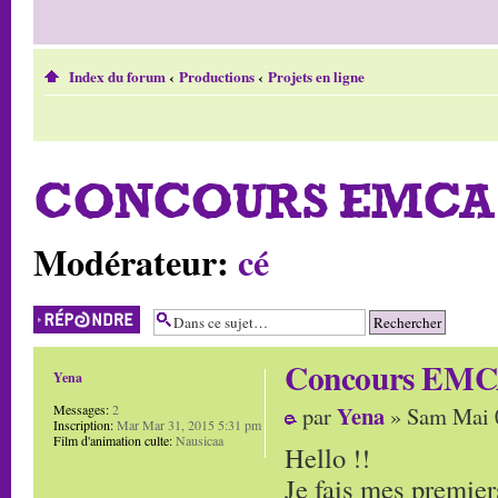
Index du forum
‹
Productions
‹
Projets en ligne
CONCOURS EMCA 
Modérateur:
cé
Répondre
Concours EMCA
Yena
Yena
Messages:
2
par
» Sam Mai 
Inscription:
Mar Mar 31, 2015 5:31 pm
Film d'animation culte:
Nausicaa
Hello !!
Je fais mes premiers