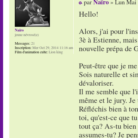
Naïro
par
» Lun Mai 
Hello!
Alors, j'ai pour l'i
Naïro
jeune névrosé(e)
3è à Estienne, mais 
Messages:
21
nouvelle prépa de G
Inscription:
Mer Oct 29, 2014 11:16 am
Film d'animation culte:
Lion king
Peut-être que je me
Sois naturelle et si
dévaloriser.
Il me semble que l'i
même et le jury. Je 
Réfléchis bien à ton
toi, qu'est-ce que t
tout ça? As-tu bien
assumes-tu? Je pense