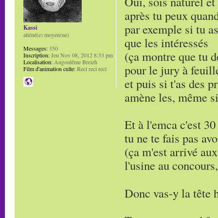
Oui, sois naturel et
après tu peux quand
par exemple si tu as
Kassi
aliéné(e) moyen(ne)
que les intéressés
Messages:
350
(ça montre que tu d
Inscription:
Jeu Nov 08, 2012 8:33 pm
Localisation:
Angoulême Breizh
pour le jury à feuill
Film d'animation culte:
Reci reci reci
et puis si t'as des 
amène les, même si 
Et à l'emca c'est 30
tu ne te fais pas avo
(ça m'est arrivé aux
l'usine au concours, 
Donc vas-y la tête 