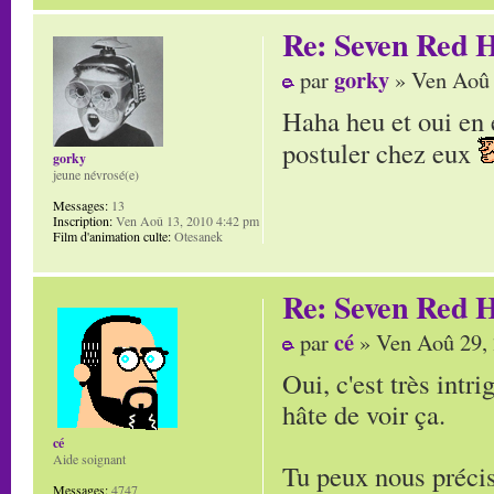
Re: Seven Red H
gorky
par
» Ven Aoû 
Haha heu et oui en e
postuler chez eux
gorky
jeune névrosé(e)
Messages:
13
Inscription:
Ven Aoû 13, 2010 4:42 pm
Film d'animation culte:
Otesanek
Re: Seven Red H
cé
par
» Ven Aoû 29,
Oui, c'est très intri
hâte de voir ça.
cé
Aide soignant
Tu peux nous précis
Messages:
4747