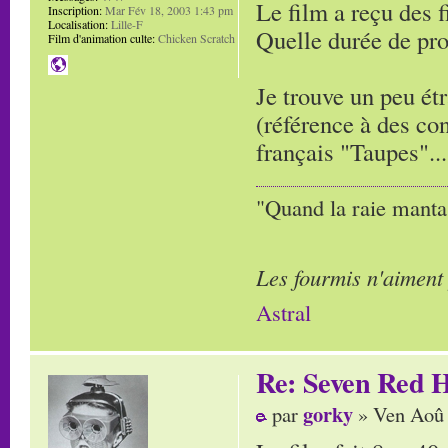
Le film a reçu des 
Inscription:
Mar Fév 18, 2003 1:43 pm
Localisation:
Lille-F
Quelle durée de pro
Film d'animation culte:
Chicken Scratch
Je trouve un peu étr
(référence à des con
français "Taupes"..
"Quand la raie manta,
Les fourmis n'aiment
Astral
Re: Seven Red H
gorky
par
» Ven Aoû 