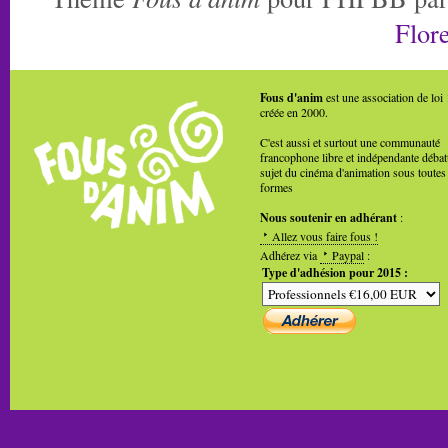
Flore
Fous d'anim
est une association de loi
créée en 2000.
C'est aussi et surtout une communauté
francophone libre et indépendante débat
sujet du cinéma d'animation sous toutes
formes
Nous soutenir en adhérant
:
Allez vous faire fous !
Adhérez via
Paypal
:
Type d'adhésion pour 2015 :