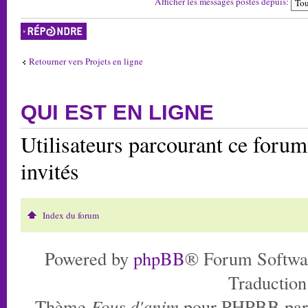
Afficher les messages postés depuis:
Répondre
Retourner vers Projets en ligne
QUI EST EN LIGNE
Utilisateurs parcourant ce forum:
invités
Index du forum
Powered by
phpBB
® Forum Softwa
Traduction
Thème
Fous d'anim
pour PHPBB pa