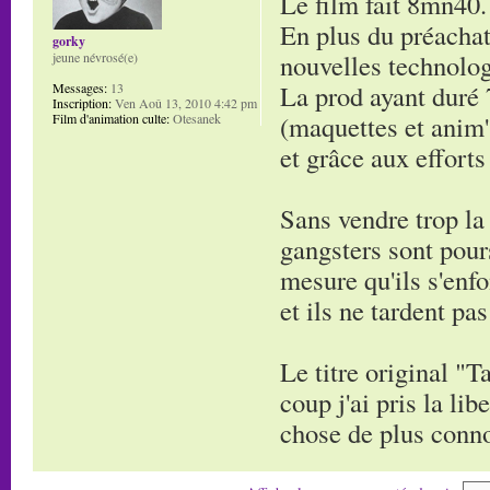
Le film fait 8mn40.
En plus du préachat
gorky
nouvelles technolog
jeune névrosé(e)
La prod ayant duré 
Messages:
13
Inscription:
Ven Aoû 13, 2010 4:42 pm
(maquettes et anim'
Film d'animation culte:
Otesanek
et grâce aux efforts
Sans vendre trop la 
gangsters sont pours
mesure qu'ils s'enf
et ils ne tardent pas
Le titre original "T
coup j'ai pris la l
chose de plus connot