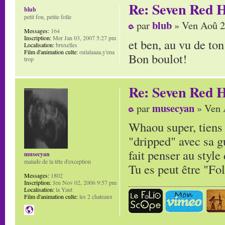
Re: Seven Red H
blub
petit fou, petite folle
blub
par
» Ven Aoû 2
Messages:
164
Inscription:
Mer Jan 03, 2007 5:27 pm
et ben, au vu de ton 
Localisation:
bruxelles
Film d'animation culte:
oulalaaaa,y'ena
Bon boulot!
trop
Re: Seven Red H
musecyan
par
» Ven 
Whaou super, tiens 
"dripped" avec sa g
fait penser au styl
musecyan
malade de la tête d'exception
Tu es peut être "F
Messages:
1802
Inscription:
Jeu Nov 02, 2006 9:57 pm
Localisation:
la Yaut
Film d'animation culte:
les 2 chateaux