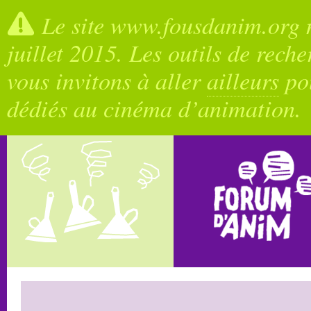
Le site www.fousdanim.org n
juillet 2015. Les outils de rech
vous invitons à aller
ailleurs
pou
dédiés au cinéma d’animation.