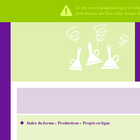
Le site www.fousdanim.org n’est plus
pour trouver des lieux plus vivants 
Index du forum
‹
Productions
‹
Projets en ligne