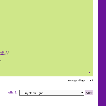
5sRiA
*
s.
1 message • Page
1
sur
1
Aller à: