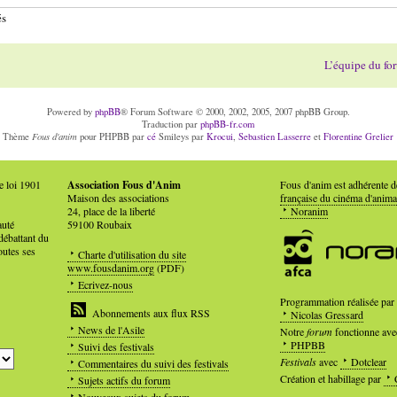
és
L’équipe du fo
Powered by
phpBB
® Forum Software © 2000, 2002, 2005, 2007 phpBB Group.
Traduction par
phpBB-fr.com
Fous d'anim
Thème
pour PHPBB par
cé
Smileys par
Krocui
,
Sebastien Lasserre
et
Florentine Grelier
e loi 1901
Association Fous d'Anim
Fous d'anim est adhérente 
Maison des associations
française du cinéma d'anima
24, place de la liberté
Noranim
auté
59100 Roubaix
débattant du
outes ses
Charte d'utilisation du site
www.fousdanim.org
(PDF)
Ecrivez-nous
Programmation réalisée par
Abonnements aux flux RSS
Nicolas Gressard
News de l'Asile
Notre
forum
fonctionne ave
PHPBB
Suivi des festivals
Festivals
avec
Dotclear
Commentaires du suivi des festivals
Création et habillage par
Sujets actifs du forum
Nouveaux sujets du forum