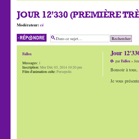
JOUR 12'330 (PREMIÈRE T
Modérateur:
cé
Répondre
Jour 12'33
Fallox
par
Fallox
» Jeu
Messages:
1
Inscription:
Mer Déc 03, 2014 10:20 pm
Bonsoir à tous,
Film d'animation culte:
Persepolis
Je vous présent