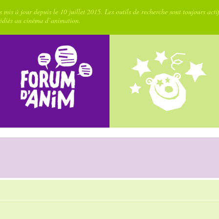
 mis à jour depuis le 10 juillet 2015. Les outils de recherche sont toujours acti
dédiés au cinéma d’animation.