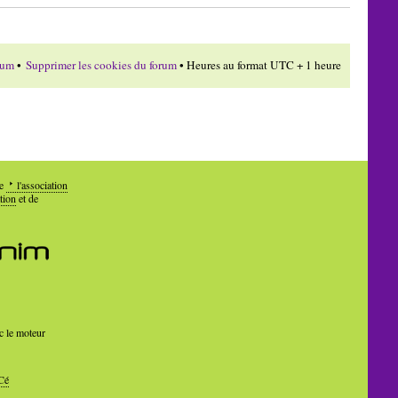
rum
•
Supprimer les cookies du forum
• Heures au format UTC + 1 heure
de
l'association
tion
et de
c le moteur
Cé