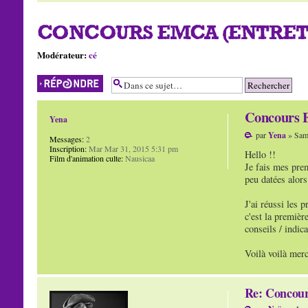
CONCOURS EMCA (ENTRET
Modérateur:
cé
Répondre
Concours 
Yena
par
Yena
» Sam
Messages:
2
Inscription:
Mar Mar 31, 2015 5:31 pm
Hello !!
Film d'animation culte:
Nausicaa
Je fais mes prem
peu datées alor
J'ai réussi les 
c'est la premièr
conseils / indic
Voilà voilà merc
Re: Concour