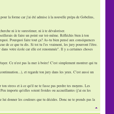
e pour la forme car j'ai été admise à la nouvelle prépa de Gobelins,
herche ni à te surestimer, ni à te dévaloriser.
seillerais de faire un point sur toi-même. Réfléchis bien à ton
ourquoi. Pourquoi faire tout ça? As-tu bien pensé aux conséquences
e de ce que tu dis. Si toi tu l'es vraiment, les jury pourront l'être.
 dans votre école car elle est renommée". Il y a certaines choses
étayer. Ce n'est pas la mer à boire! C'est simplement montrer qui tu
continuation...), et regarde ton jury dans les yeux. C'est aussi un
r ton stress et à ce qu'il ne te fasse pas perdre tes moyens. Les
u importe qu'elles soient froides ou accueillantes (j'ai eu les
 de lui donner les couleurs que tu décides. Donc ne te prends pas la