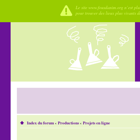
Le site www.fousdanim.org n’est plus
pour trouver des lieux plus vivants 
Index du forum
‹
Productions
‹
Projets en ligne