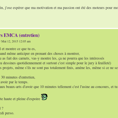
fin, j'ose espérer que ma motivation et ma passion ont été des moteurs pour m
s EMCA (entretien)
 Mai 12, 2015 12:05 am
l et montre ce que tu es,
uand même anticiper en prenant des choses à montrer,
u as fait des carnets, vas-y montre les, ça ne pourra que les intéressés
u dessines quotidiennement et surtout c'est simple pour le jury à feuilleté)
des projets, même s'ils ne sont pas totalement finis, amène les, même si ce ne s
t 30 minutes d'entretien,
 avoir par le temps.
 aux beaux-arts d'avoir que 10 minutes tellement c'est l'usine au concours, et tu 
te haute et pleine d'espoire
 ?
edi perso.