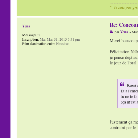
"- Je suis pas gr
Re: Concour
Yena
par
Yena
» Mar
Messages:
2
Inscription:
Mar Mar 31, 2015 5:31 pm
Merci beaucoup p
Film d'animation culte:
Nausicaa
Félicitation Naï
je pense déjà su
le jour de l'oral
Kassi a
Et à l'emc
tu ne te fa
(ça m'est 
Justement ça me 
contraint par le