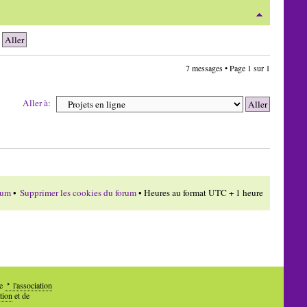
7 messages • Page
1
sur
1
Aller à:
rum
•
Supprimer les cookies du forum
• Heures au format UTC + 1 heure
de
l'association
tion
et de