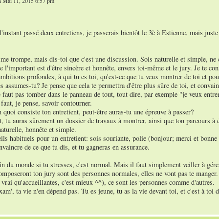
 Mai 11, 2015 6:57 pm
 l'instant passé deux entretiens, je passerais bientôt le 3è à Estienne, mais just
 me trompe, mais dis-toi que c'est une discussion. Sois naturelle et simple, ne c
 l'important est d'être sincère et honnête, envers toi-même et le jury. Je te con
ambitions profondes, à qui tu es toi, qu'est-ce que tu veux montrer de toi et p
s assumes-tu? Je pense que cela te permettra d'être plus sûre de toi, et convaincu
 faut pas tomber dans le panneau de tout, tout dire, par exemple "je veux entrer
faut, je pense, savoir contourner.
n quoi consiste ton entretient, peut-être auras-tu une épreuve à passer?
t, tu auras sûrement un dossier de travaux à montrer, ainsi que ton parcours à 
naturelle, honnête et simple.
ils habituels pour un entretient: sois souriante, polie (bonjour; merci et bonne 
vaincre de ce que tu dis, et tu gagneras en assurance.
fin du monde si tu stresses, c'est normal. Mais il faut simplement veiller à gére
mposeront ton jury sont des personnes normales, elles ne vont pas te manger. Pe
 vrai qu'accueillantes, c'est mieux ^^), ce sont les personnes comme d'autres.
xam', ta vie n'en dépend pas. Tu es jeune, tu as la vie devant toi, et c'est à toi