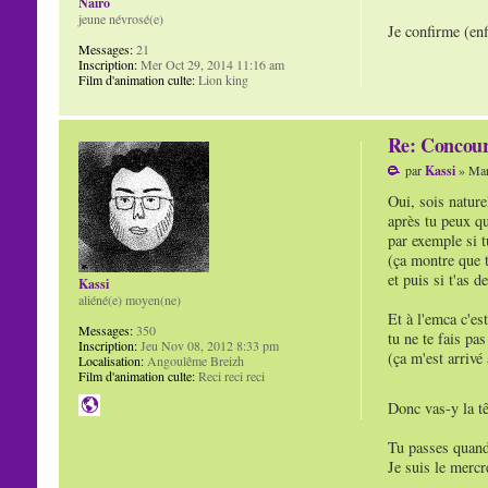
Naïro
jeune névrosé(e)
Je confirme (en
Messages:
21
Inscription:
Mer Oct 29, 2014 11:16 am
Film d'animation culte:
Lion king
Re: Concour
par
Kassi
» Mar
Oui, sois nature
après tu peux q
par exemple si t
(ça montre que t
et puis si t'as 
Kassi
aliéné(e) moyen(ne)
Et à l'emca c'es
Messages:
350
tu ne te fais pas
Inscription:
Jeu Nov 08, 2012 8:33 pm
(ça m'est arrivé
Localisation:
Angoulême Breizh
Film d'animation culte:
Reci reci reci
Donc vas-y la tê
Tu passes quand
Je suis le mercr