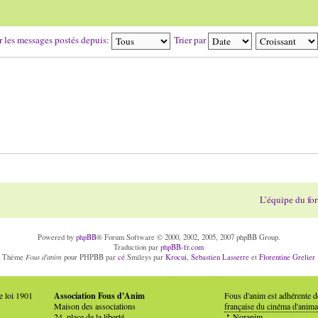
r les messages postés depuis:
Trier par
L’équipe du fo
Powered by
phpBB
® Forum Software © 2000, 2002, 2005, 2007 phpBB Group.
Traduction par
phpBB-fr.com
Fous d'anim
Thème
pour PHPBB par
cé
Smileys par
Krocui
,
Sebastien Lasserre
et
Florentine Grelier
e loi 1901
Association Fous d'Anim
Fous d'anim est adhérente 
Maison des associations
française du cinéma d'anima
24, place de la liberté
Noranim