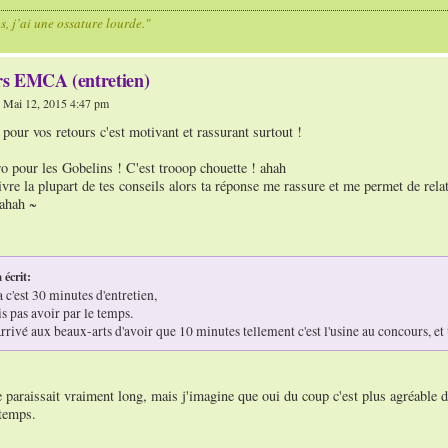
os, j’ai une ossature lourde."
s EMCA (entretien)
 Mai 12, 2015 4:47 pm
our vos retours c'est motivant et rassurant surtout !
ro pour les Gobelins ! C'est trooop chouette ! ahah
ivre la plupart de tes conseils alors ta réponse me rassure et me permet de re
 ahah ~
 écrit:
a c'est 30 minutes d'entretien,
is pas avoir par le temps.
arrivé aux beaux-arts d'avoir que 10 minutes tellement c'est l'usine au concours, et t
paraissait vraiment long, mais j'imagine que oui du coup c'est plus agréable de
 temps.