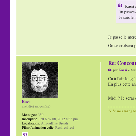
Kassi a
Tu passes
Je suis le
Je passe le mer
On se croisera p
Re: Concour
par
Kassi
» Mar
Ca à l'air long 
En plus cette an
Midi ? Je serai
Kassi
aliéné(e) moyen(ne)
"- Je suis pas gr
Messages:
350
Inscription:
Jeu Nov 08, 2012 8:33 pm
Localisation:
Angoulême Breizh
Film d'animation culte:
Reci reci reci