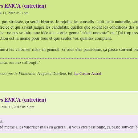
s EMCA (entretien)
i 11, 2015 8:13 pm
s pas stressée, ça serait bizarre. Je rejoins les conseils : soit juste naturelle, s
rcice et qui savent jauger les candidats, quelles que soient les conditions des 
s : ne pas se faire une idée à la sortie, genre "c'était une cata" ou "j'ai trop as
ction est la même pour tous et que seules vos qualités comptent.
 à les valoriser mais en général, si vous êtes passionné, ça passe souvent bi
nta, son nez s'allongit."
ment pas le Flamenco
, Auguste Derrière, Ed.
Le Castor Astral
s EMCA (entretien)
 Mai 11, 2015 8:15 pm
it:
d même à les valoriser mais en général, si vous êtes passionné, ça passe souvent b