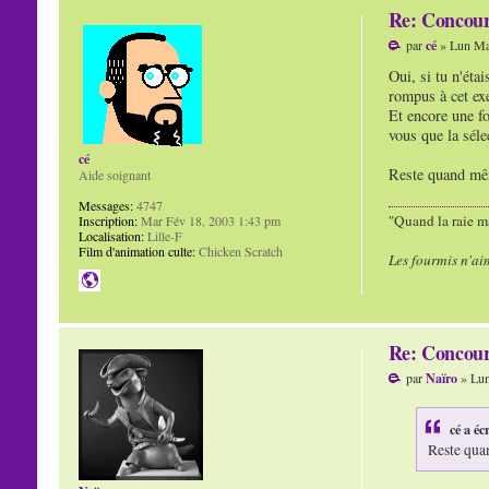
Re: Concour
par
cé
» Lun Ma
Oui, si tu n'étai
rompus à cet exe
Et encore une foi
vous que la séle
cé
Reste quand même
Aide soignant
Messages:
4747
"Quand la raie ma
Inscription:
Mar Fév 18, 2003 1:43 pm
Localisation:
Lille-F
Film d'animation culte:
Chicken Scratch
Les fourmis n'ai
Re: Concour
par
Naïro
» Lun
cé a écr
Reste quan