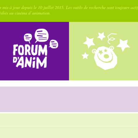
 mis à jour depuis le 10 juillet 2015. Les outils de recherche sont toujours acti
dédiés au cinéma d’animation.