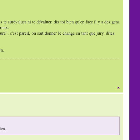
ans te surévaluer ni te dévaluer, dis toi bien qu'en face il y a des gens
oraux.
suré", c'est pareil, on sait donner le change en tant que jury, dites
en.
ien.