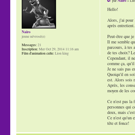
par
Naïro
» Lun
Hello!
Alors, j'ai pour
après entretient.
Naïro
Peut-être que je
jeune névrosé(e)
Il me semble que
Messages:
21
parcours, à tes 
Inscription:
Mer Oct 29, 2014 11:16 am
de tes choix? Le
Film d'animation culte:
Lion king
Cependant, il ne
comme ça, qu'il 
Je ne sais pas e
Quoiqu'il en soi
est. Alors sois 
Après, les conse
moyen de les con
Ce n'est pas la 
personnes qui co
deux, mais c'est
Ce n'est qu'un e
tête et fonce!