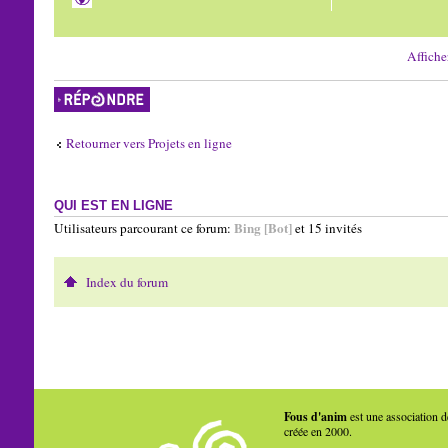
Affiche
Répondre
Retourner vers Projets en ligne
QUI EST EN LIGNE
Bing [Bot]
Utilisateurs parcourant ce forum:
et 15 invités
Index du forum
Fous d'anim
est une association d
créée en 2000.