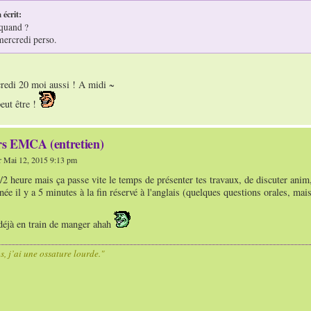
 écrit:
 quand ?
 mercredi perso.
credi 20 moi aussi ! A midi ~
eut être !
s EMCA (entretien)
 Mai 12, 2015 9:13 pm
1/2 heure mais ça passe vite le temps de présenter tes travaux, de discuter anim,
née il y a 5 minutes à la fin réservé à l'anglais (quelques questions orales, mais
 déjà en train de manger ahah
os, j’ai une ossature lourde."