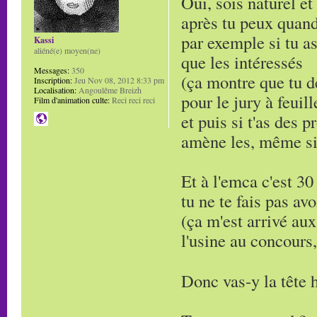
Oui, sois naturel et
après tu peux quand
par exemple si tu as
Kassi
aliéné(e) moyen(ne)
que les intéressés
Messages:
350
(ça montre que tu d
Inscription:
Jeu Nov 08, 2012 8:33 pm
Localisation:
Angoulême Breizh
pour le jury à feuill
Film d'animation culte:
Reci reci reci
et puis si t'as des 
amène les, même si 
Et à l'emca c'est 30
tu ne te fais pas avo
(ça m'est arrivé aux
l'usine au concours, 
Donc vas-y la tête 