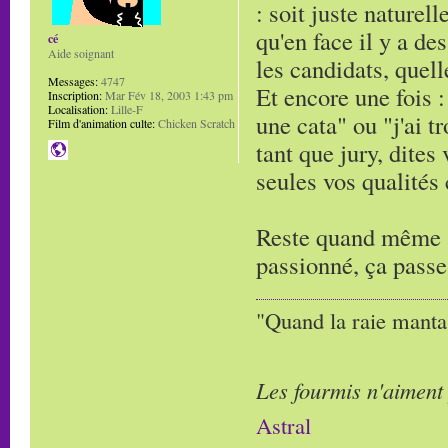
: soit juste naturell
qu'en face il y a de
cé
Aide soignant
les candidats, quell
Messages:
4747
Et encore une fois : 
Inscription:
Mar Fév 18, 2003 1:43 pm
Localisation:
Lille-F
une cata" ou "j'ai t
Film d'animation culte:
Chicken Scratch
tant que jury, dites
seules vos qualités
Reste quand même à 
passionné, ça passe
"Quand la raie manta,
Les fourmis n'aiment
Astral