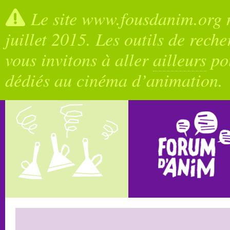
Le site www.fousdanim.org n
juillet 2015. Les outils de rech
vous invitons à aller
ailleurs
pou
dédiés au cinéma d’animation.