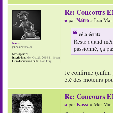
Re: Concours E
Naïro
par
» Lun Mai 
cé a écrit:
Reste quand même
Naïro
passionné, ça pa
jeune névrosé(e)
Messages:
21
Inscription:
Mer Oct 29, 2014 11:16 am
Film d'animation culte:
Lion king
Je confirme (enfin,
été des moteurs po
Re: Concours E
Kassi
par
» Mar Mai 