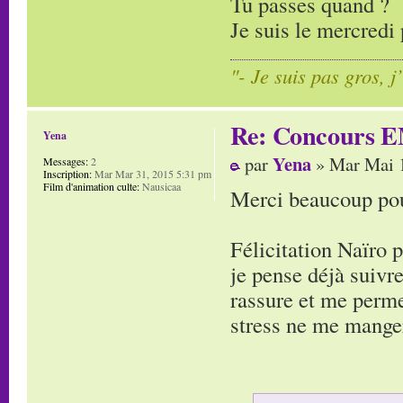
Tu passes quand ?
Je suis le mercredi 
"- Je suis pas gros, j
Re: Concours E
Yena
Yena
par
» Mar Mai 1
Messages:
2
Inscription:
Mar Mar 31, 2015 5:31 pm
Film d'animation culte:
Nausicaa
Merci beaucoup pour
Félicitation Naïro 
je pense déjà suivre
rassure et me perme
stress ne me manger