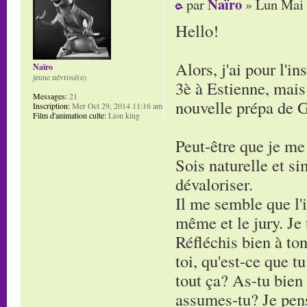
Naïro
par
» Lun Mai 
Hello!
Alors, j'ai pour l'i
Naïro
jeune névrosé(e)
3è à Estienne, mais 
Messages:
21
nouvelle prépa de G
Inscription:
Mer Oct 29, 2014 11:16 am
Film d'animation culte:
Lion king
Peut-être que je me
Sois naturelle et si
dévaloriser.
Il me semble que l'i
même et le jury. Je 
Réfléchis bien à ton
toi, qu'est-ce que t
tout ça? As-tu bien
assumes-tu? Je pense