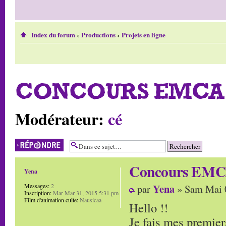
Index du forum
‹
Productions
‹
Projets en ligne
CONCOURS EMCA 
Modérateur:
cé
Répondre
Concours EMCA
Yena
Yena
Messages:
2
par
» Sam Mai 
Inscription:
Mar Mar 31, 2015 5:31 pm
Film d'animation culte:
Nausicaa
Hello !!
Je fais mes premiers