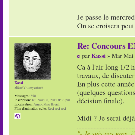
Je passe le mercred
On se croisera peut
Re: Concours E
Kassi
par
» Mar Mai 
Ca à l'air long 1/2 
travaux, de discuter
En plus cette année 
Kassi
aliéné(e) moyen(ne)
(quelques questions
Messages:
350
décision finale).
Inscription:
Jeu Nov 08, 2012 8:33 pm
Localisation:
Angoulême Breizh
Film d'animation culte:
Reci reci reci
Midi ? Je serai déj
"- Je suis pas gros, j