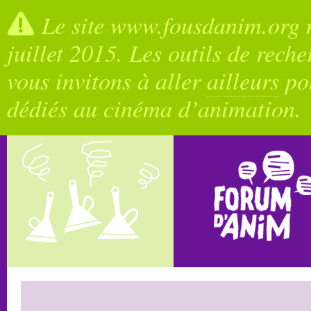
Le site www.fousdanim.org n
juillet 2015. Les outils de rech
vous invitons à aller
ailleurs
pou
dédiés au cinéma d’animation.