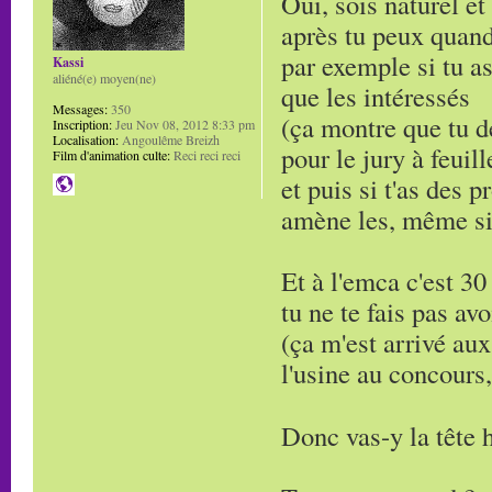
Oui, sois naturel et
après tu peux quand
par exemple si tu as
Kassi
aliéné(e) moyen(ne)
que les intéressés
Messages:
350
(ça montre que tu d
Inscription:
Jeu Nov 08, 2012 8:33 pm
Localisation:
Angoulême Breizh
pour le jury à feuill
Film d'animation culte:
Reci reci reci
et puis si t'as des 
amène les, même si 
Et à l'emca c'est 30
tu ne te fais pas avo
(ça m'est arrivé aux
l'usine au concours, 
Donc vas-y la tête 