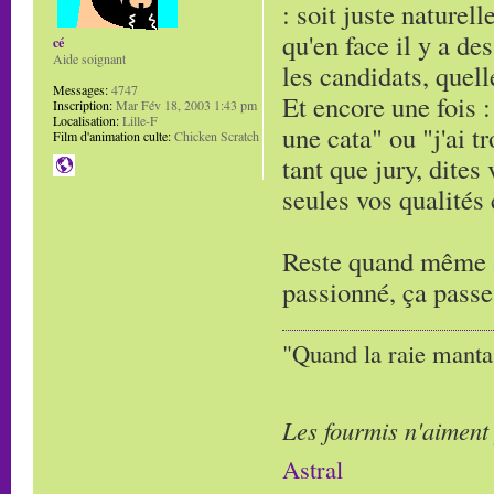
: soit juste naturell
qu'en face il y a de
cé
Aide soignant
les candidats, quell
Messages:
4747
Et encore une fois : 
Inscription:
Mar Fév 18, 2003 1:43 pm
Localisation:
Lille-F
une cata" ou "j'ai t
Film d'animation culte:
Chicken Scratch
tant que jury, dites
seules vos qualités
Reste quand même à 
passionné, ça passe
"Quand la raie manta,
Les fourmis n'aiment
Astral