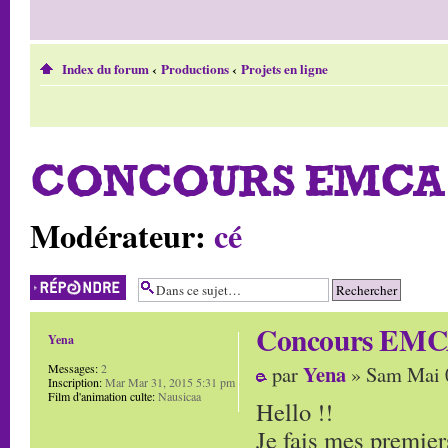
Index du forum
‹
Productions
‹
Projets en ligne
CONCOURS EMCA 
Modérateur:
cé
Répondre
Concours EMCA
Yena
Yena
Messages:
2
par
» Sam Mai 
Inscription:
Mar Mar 31, 2015 5:31 pm
Film d'animation culte:
Nausicaa
Hello !!
Je fais mes premiers