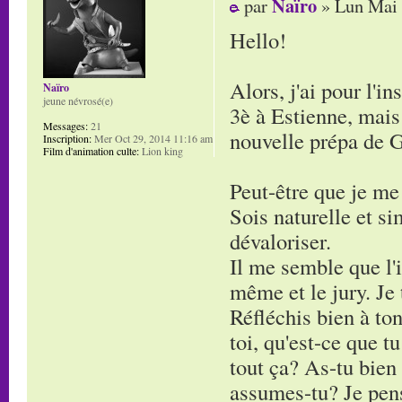
Naïro
par
» Lun Mai 
Hello!
Alors, j'ai pour l'i
Naïro
jeune névrosé(e)
3è à Estienne, mais 
Messages:
21
nouvelle prépa de G
Inscription:
Mer Oct 29, 2014 11:16 am
Film d'animation culte:
Lion king
Peut-être que je me
Sois naturelle et si
dévaloriser.
Il me semble que l'i
même et le jury. Je 
Réfléchis bien à ton
toi, qu'est-ce que t
tout ça? As-tu bien
assumes-tu? Je pense