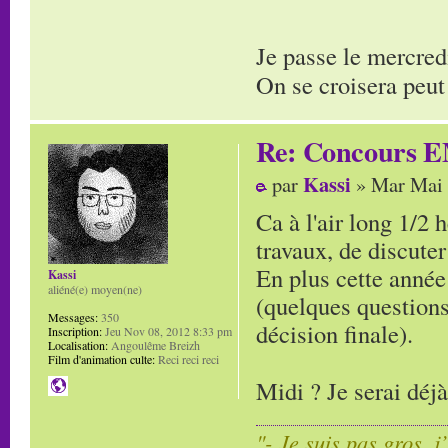
Je passe le mercred
On se croisera peut
Re: Concours E
Kassi
par
» Mar Mai 
Ca à l'air long 1/2 
travaux, de discuter
En plus cette année 
Kassi
aliéné(e) moyen(ne)
(quelques questions
Messages:
350
décision finale).
Inscription:
Jeu Nov 08, 2012 8:33 pm
Localisation:
Angoulême Breizh
Film d'animation culte:
Reci reci reci
Midi ? Je serai déj
"- Je suis pas gros, j