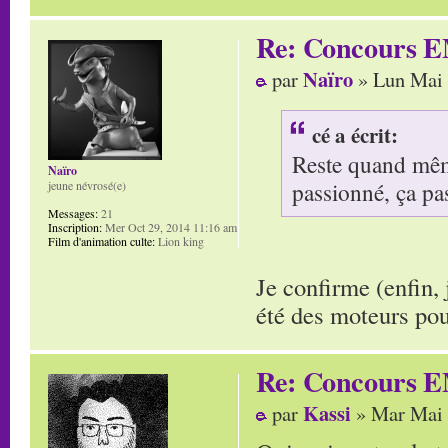
Re: Concours E
Naïro
par
» Lun Mai 
cé a écrit:
Reste quand même
Naïro
passionné, ça pa
jeune névrosé(e)
Messages:
21
Inscription:
Mer Oct 29, 2014 11:16 am
Film d'animation culte:
Lion king
Je confirme (enfin,
été des moteurs po
Re: Concours E
Kassi
par
» Mar Mai 