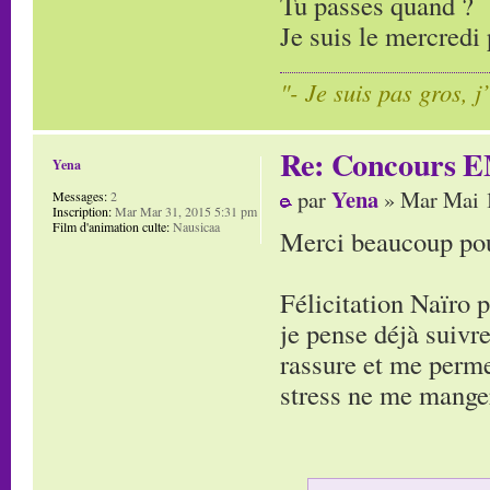
Tu passes quand ?
Je suis le mercredi 
"- Je suis pas gros, j
Re: Concours E
Yena
Yena
par
» Mar Mai 1
Messages:
2
Inscription:
Mar Mar 31, 2015 5:31 pm
Film d'animation culte:
Nausicaa
Merci beaucoup pour
Félicitation Naïro 
je pense déjà suivre
rassure et me perme
stress ne me manger