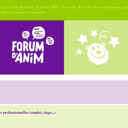
 mis à jour depuis le 10 juillet 2015. Les outils de recherche sont toujours acti
dédiés au cinéma d’animation.
 professionnelles (emploi, stage...)