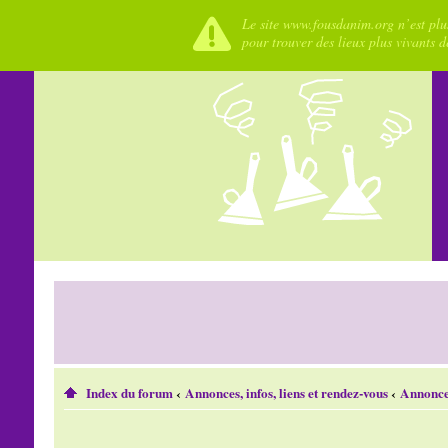
Le site www.fousdanim.org n’est plus
pour trouver des lieux plus vivants 
Index du forum
‹
Annonces, infos, liens et rendez-vous
‹
Annonces