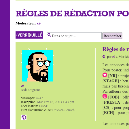
RÈGLES DE RÉDACTION PO
Modérateur:
cé
Sujet verrouillé
Règles de 
par
cé
» Mar Ma
Les annonces doi
Pour poster, ind
[NR]
: proj
[STAGE]
: heu.
cé
mais pas besoin d
Aide soignant
Par ailleurs des
[JOB]
: offr
Messages:
4747
[PRESTA]
Inscription:
Mar Fév 18, 2003 1:43 pm
: de
Localisation:
Lille-F
[CS]
: pour pro
Film d'animation culte:
Chicken Scratch
[ECH]
: pour p
Les annonces po