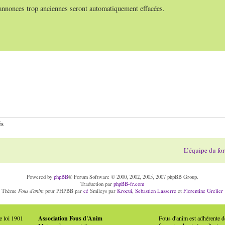
 annonces trop anciennes seront automatiquement effacées.
és
L’équipe du fo
Powered by
phpBB
® Forum Software © 2000, 2002, 2005, 2007 phpBB Group.
Traduction par
phpBB-fr.com
Fous d'anim
Thème
pour PHPBB par
cé
Smileys par
Krocui
,
Sebastien Lasserre
et
Florentine Grelier
e loi 1901
Association Fous d'Anim
Fous d'anim est adhérente 