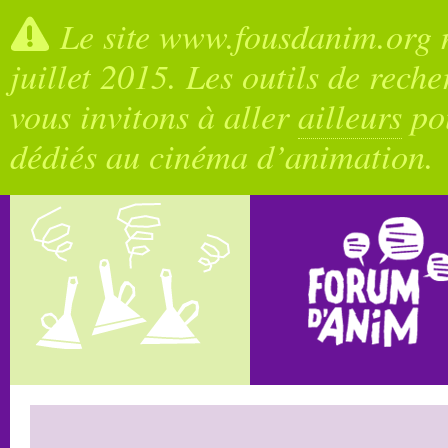
Le site www.fousdanim.org n
juillet 2015. Les outils de rech
vous invitons à aller
ailleurs
pou
dédiés au cinéma d’animation.