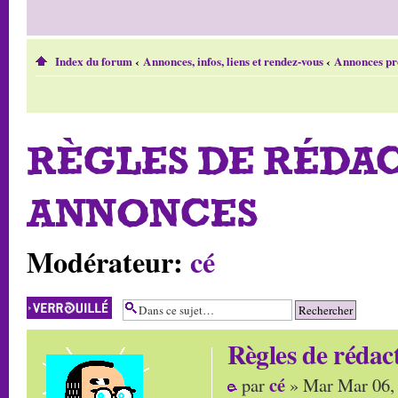
Index du forum
‹
Annonces, infos, liens et rendez-vous
‹
Annonces prof
RÈGLES DE RÉDAC
ANNONCES
Modérateur:
cé
Sujet verrouillé
Règles de rédac
cé
par
» Mar Mar 06,