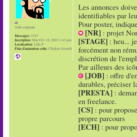
Les annonces doiven
identifiables par leu
Pour poster, indique
cé
Aide soignant
[NR]
: projet No
Messages:
4747
[STAGE]
: heu... j
Inscription:
Mar Fév 18, 2003 1:43 pm
Localisation:
Lille-F
forcément non rémun
Film d'animation culte:
Chicken Scratch
discrétion de l'empl
Par ailleurs des ic
[JOB]
: offre d'
durables, préciser l
[PRESTA]
: demand
en freelance.
[CS]
: pour propose
propre parcours
[ECH]
: pour propo