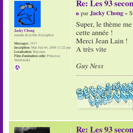
Re: Les 93 secon
Jacky Chong
par
» S
Super, le thème me t
cette année !
Jacky Chong
malade de la tête d'exception
Merci Jean Lain !
Messages:
1917
A très vite
Inscription:
Mar Juil 04, 2006 11:22 pm
Localisation:
Bayonne
Film d'animation culte:
Princesse
Stéréonoké
Guy Ness
Re: Les 93 secon