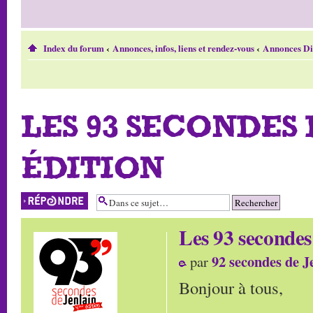
Index du forum
‹
Annonces, infos, liens et rendez-vous
‹
Annonces Di
LES 93 SECONDES 
ÉDITION
Répondre
Les 93 secondes
92 secondes de J
par
Bonjour à tous,