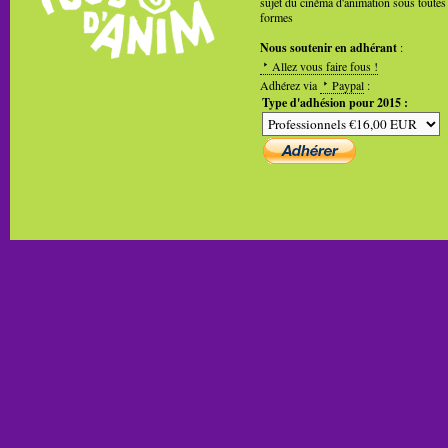
sujet du cinéma d'animation sous toutes
formes
Nous soutenir en adhérant
:
Allez vous faire fous !
Adhérez via
Paypal
:
Type d'adhésion pour 2015 :