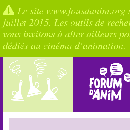
Le site www.fousdanim.org n
juillet 2015. Les outils de rech
vous invitons à aller
ailleurs
pou
dédiés au cinéma d’animation.