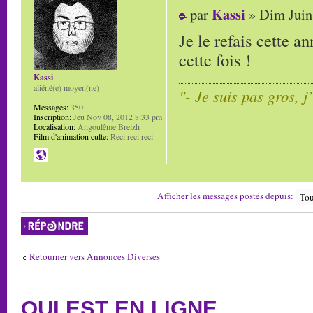
Kassi
par
» Dim Juin
Je le refais cette a
cette fois !
Kassi
aliéné(e) moyen(ne)
"- Je suis pas gros, j
Messages:
350
Inscription:
Jeu Nov 08, 2012 8:33 pm
Localisation:
Angoulême Breizh
Film d'animation culte:
Reci reci reci
Afficher les messages postés depuis:
Répondre
Retourner vers Annonces Diverses
QUI EST EN LIGNE