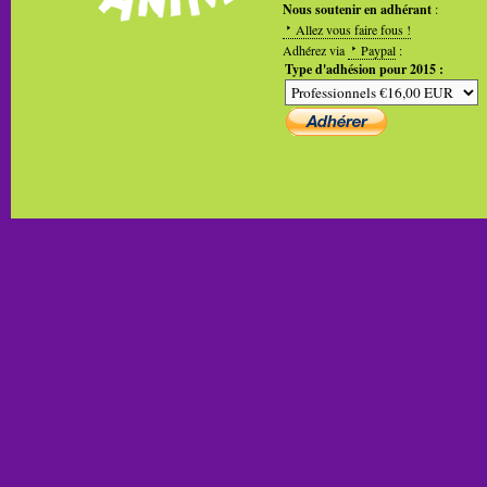
Nous soutenir en adhérant
:
Allez vous faire fous !
Adhérez via
Paypal
:
Type d'adhésion pour 2015 :