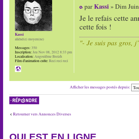
Kassi
par
» Dim Juin
Je le refais cette a
cette fois !
Kassi
aliéné(e) moyen(ne)
"- Je suis pas gros, j
Messages:
350
Inscription:
Jeu Nov 08, 2012 8:33 pm
Localisation:
Angoulême Breizh
Film d'animation culte:
Reci reci reci
Afficher les messages postés depuis:
Répondre
Retourner vers Annonces Diverses
QUI EST EN LIGNE