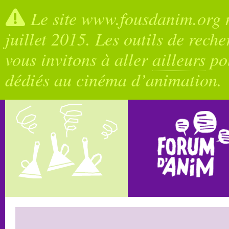
Le site www.fousdanim.org n
juillet 2015. Les outils de rech
vous invitons à aller
ailleurs
pou
dédiés au cinéma d’animation.