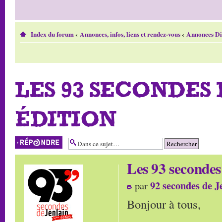
Index du forum
‹
Annonces, infos, liens et rendez-vous
‹
Annonces Di
LES 93 SECONDES 
ÉDITION
Répondre
Les 93 secondes
92 secondes de J
par
Bonjour à tous,