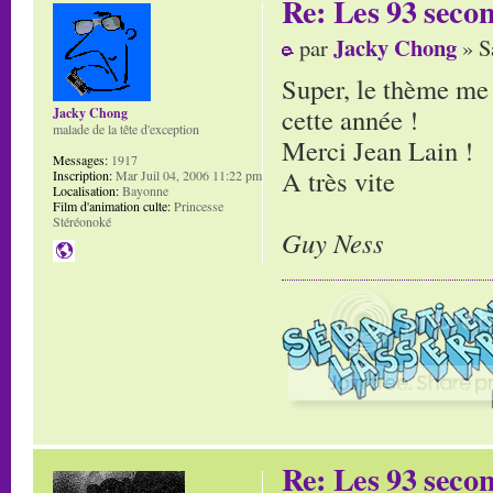
Re: Les 93 secon
Jacky Chong
par
» S
Super, le thème me t
cette année !
Jacky Chong
malade de la tête d'exception
Merci Jean Lain !
Messages:
1917
A très vite
Inscription:
Mar Juil 04, 2006 11:22 pm
Localisation:
Bayonne
Film d'animation culte:
Princesse
Stéréonoké
Guy Ness
Re: Les 93 secon