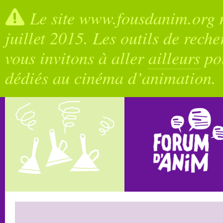
Le site www.fousdanim.org n
juillet 2015. Les outils de rech
vous invitons à aller
ailleurs
pou
dédiés au cinéma d’animation.