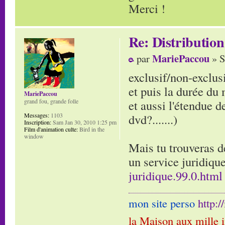
Merci !
Re: Distribution
MariePaccou
par
» S
exclusif/non-exclusi
et puis la durée du
MariePaccou
et aussi l'étendue 
grand fou, grande folle
dvd?.......)
Messages:
1103
Inscription:
Sam Jan 30, 2010 1:25 pm
Film d'animation culte:
Bird in the
window
Mais tu trouveras d
un service juridiqu
juridique.99.0.html
mon site perso
http:
la Maison aux mille 