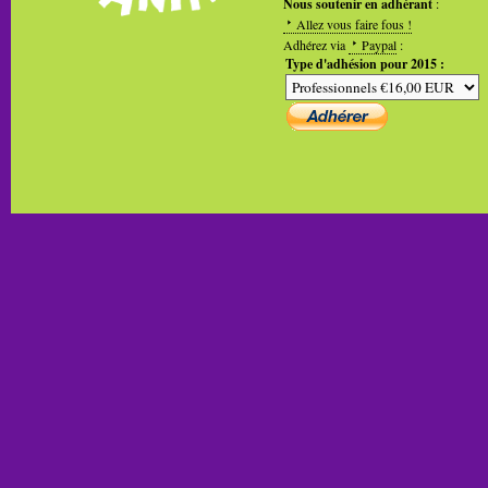
Nous soutenir en adhérant
:
Allez vous faire fous !
Adhérez via
Paypal
:
Type d'adhésion pour 2015 :