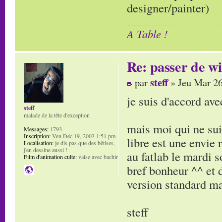
designer/painter)
A Table !
Re: passer de wi
steff
par
» Jeu Mar 26
je suis d'accord ave
steff
malade de la tête d'exception
mais moi qui ne suis
Messages:
1793
Inscription:
Ven Déc 19, 2003 1:51 pm
libre est une envie 
Localisation:
je dis pas que des bêtises,
j'en dessine aussi !
au fatlab le mardi s
Film d'animation culte:
valse avec bachir
bref bonheur ^^ et 
version standard ma
steff