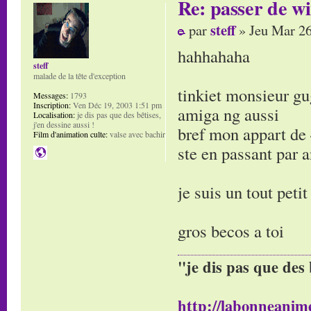
Re: passer de wi
steff
par
» Jeu Mar 26
hahhahaha
steff
malade de la tête d'exception
tinkiet monsieur gu
Messages:
1793
Inscription:
Ven Déc 19, 2003 1:51 pm
amiga ng aussi
Localisation:
je dis pas que des bêtises,
j'en dessine aussi !
bref mon appart de 
Film d'animation culte:
valse avec bachir
ste en passant par a
je suis un tout peti
gros becos a toi
"je dis pas que des 
http://labonneanime