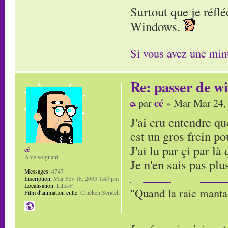
Surtout que je réfl
Windows.
Si vous avez une minu
Re: passer de wi
cé
par
» Mar Mar 24,
J'ai cru entendre qu
est un gros frein po
J'ai lu par çi par là
cé
Aide soignant
Je n'en sais pas plu
Messages:
4747
Inscription:
Mar Fév 18, 2003 1:43 pm
Localisation:
Lille-F
"Quand la raie manta,
Film d'animation culte:
Chicken Scratch