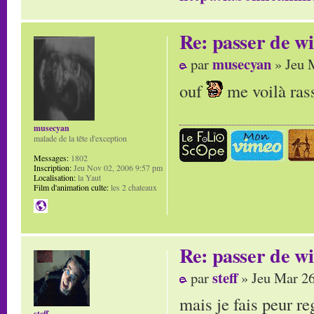
Re: passer de wi
musecyan
par
» Jeu 
ouf
me voilà ras
musecyan
malade de la tête d'exception
Messages:
1802
Inscription:
Jeu Nov 02, 2006 9:57 pm
Localisation:
la Yaut
Film d'animation culte:
les 2 chateaux
Re: passer de wi
steff
par
» Jeu Mar 26
mais je fais peur r
steff