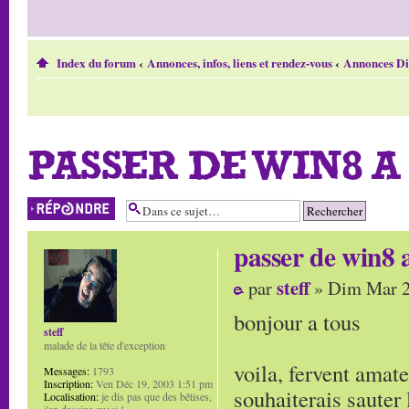
Index du forum
‹
Annonces, infos, liens et rendez-vous
‹
Annonces Di
PASSER DE WIN8 A
Répondre
passer de win8 a
steff
par
» Dim Mar 2
bonjour a tous
steff
malade de la tête d'exception
voila, fervent amate
Messages:
1793
Inscription:
Ven Déc 19, 2003 1:51 pm
souhaiterais sauter
Localisation:
je dis pas que des bêtises,