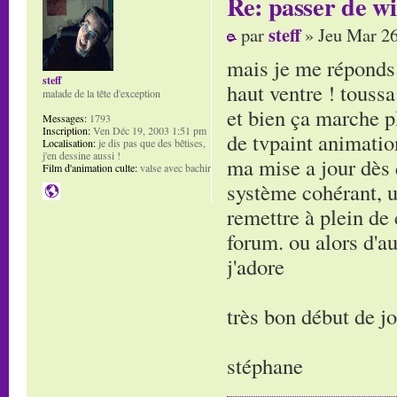
Re: passer de wi
steff
par
» Jeu Mar 26
mais je me réponds 
steff
haut ventre ! toussa
malade de la tête d'exception
et bien ça marche pl
Messages:
1793
Inscription:
Ven Déc 19, 2003 1:51 pm
de tvpaint animatio
Localisation:
je dis pas que des bêtises,
j'en dessine aussi !
ma mise a jour dès q
Film d'animation culte:
valse avec bachir
système cohérant, 
remettre à plein de 
forum. ou alors d'a
j'adore
très bon début de j
stéphane