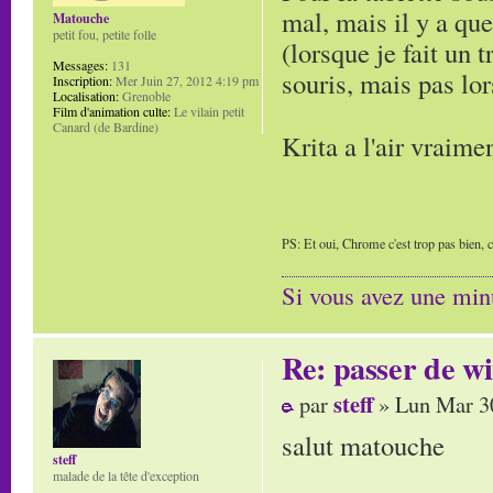
mal, mais il y a que
Matouche
petit fou, petite folle
(lorsque je fait un t
Messages:
131
souris, mais pas lo
Inscription:
Mer Juin 27, 2012 4:19 pm
Localisation:
Grenoble
Film d'animation culte:
Le vilain petit
Canard (de Bardine)
Krita a l'air vraimen
PS: Et oui, Chrome c'est trop pas bien, c
Si vous avez une minu
Re: passer de wi
steff
par
» Lun Mar 3
salut matouche
steff
malade de la tête d'exception