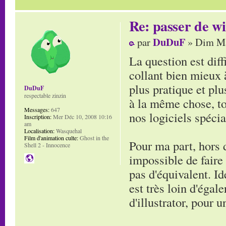
Re: passer de wi
DuDuF
par
» Dim Ma
La question est diff
collant bien mieux 
plus pratique et pl
DuDuF
respectable zinzin
à la même chose, to
Messages:
647
nos logiciels spécia
Inscription:
Mer Déc 10, 2008 10:16
am
Localisation:
Wasquehal
Film d'animation culte:
Ghost in the
Pour ma part, hors
Shell 2 - Innocence
impossible de faire 
pas d'équivalent. I
est très loin d'égal
d'illustrator, pour