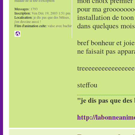
mon choix premier m
malade de la tête d'exception
pour ma groooooooo
Messages:
1793
Inscription:
Ven Déc 19, 2003 1:51 pm
installation de too
Localisation:
je dis pas que des bêtises,
j'en dessine aussi !
dans quelques mois 
Film d'animation culte:
valse avec bachir
bref bonheur et joie
ne faisait pas appar
treeeeeeeeeeeeeeeee
steffou
"je dis pas que des 
http://labonneanime