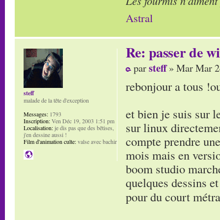
Les fourmis n'aiment
Astral
Re: passer de wi
steff
par
» Mar Mar 2
rebonjour a tous !o
steff
malade de la tête d'exception
et bien je suis sur 
Messages:
1793
Inscription:
Ven Déc 19, 2003 1:51 pm
sur linux directemen
Localisation:
je dis pas que des bêtises,
j'en dessine aussi !
compte prendre une 
Film d'animation culte:
valse avec bachir
mois mais en versi
boom studio marche 
quelques dessins et 
pour du court métra