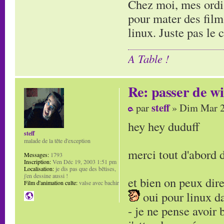
Chez moi, mes ordis
pour mater des film
linux. Juste pas le 
A Table !
Re: passer de wi
steff
par
» Dim Mar 2
hey hey duduff
steff
malade de la tête d'exception
merci tout d'abord 
Messages:
1793
Inscription:
Ven Déc 19, 2003 1:51 pm
Localisation:
je dis pas que des bêtises,
j'en dessine aussi !
et bien on peux dir
Film d'animation culte:
valse avec bachir
oui pour linux d
- je ne pense avoir 