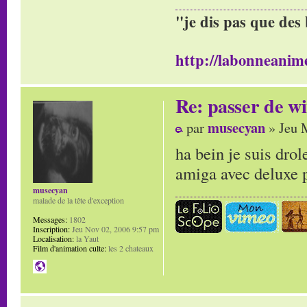
"je dis pas que des 
http://labonneanime
Re: passer de wi
musecyan
par
» Jeu 
ha bein je suis drol
amiga avec deluxe 
musecyan
malade de la tête d'exception
Messages:
1802
Inscription:
Jeu Nov 02, 2006 9:57 pm
Localisation:
la Yaut
Film d'animation culte:
les 2 chateaux