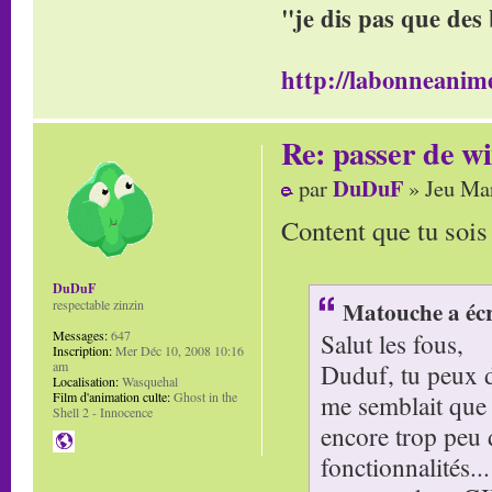
"je dis pas que des 
http://labonneanime
Re: passer de wi
DuDuF
par
» Jeu Mar
Content que tu sois
DuDuF
respectable zinzin
Matouche a écr
Messages:
647
Salut les fous,
Inscription:
Mer Déc 10, 2008 10:16
am
Duduf, tu peux 
Localisation:
Wasquehal
Film d'animation culte:
Ghost in the
me semblait que
Shell 2 - Innocence
encore trop peu d
fonctionnalités..