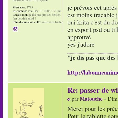
je prévois cet après
Messages:
1793
Inscription:
Ven Déc 19, 2003 1:51 pm
est moins tracable 
Localisation:
je dis pas que des bêtises,
j'en dessine aussi !
oui krita c'est du 
Film d'animation culte:
valse avec bachir
en export psd ou tif
approuvé
yes j'adore
"je dis pas que des 
http://labonneanime
Re: passer de wi
Matouche
par
» Dim 
Merci pour les pré
Pour la tablette so