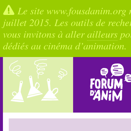
Le site www.fousdanim.org n
juillet 2015. Les outils de rech
vous invitons à aller
ailleurs
pou
dédiés au cinéma d’animation.