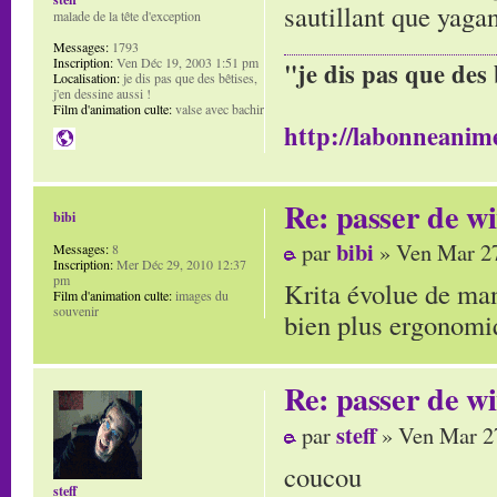
sautillant que yag
malade de la tête d'exception
Messages:
1793
Inscription:
Ven Déc 19, 2003 1:51 pm
"je dis pas que des 
Localisation:
je dis pas que des bêtises,
j'en dessine aussi !
Film d'animation culte:
valse avec bachir
http://labonneanime
Re: passer de wi
bibi
bibi
par
» Ven Mar 27
Messages:
8
Inscription:
Mer Déc 29, 2010 12:37
pm
Krita évolue de man
Film d'animation culte:
images du
souvenir
bien plus ergonomiqu
Re: passer de wi
steff
par
» Ven Mar 2
coucou
steff