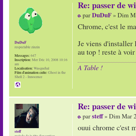
Re: passer de wi
DuDuF
par
» Dim Ma
Chrome, c'est le ma
Je viens d'installer
DuDuF
respectable zinzin
au top ! reste à voi
Messages:
647
Inscription:
Mer Déc 10, 2008 10:16
am
A Table !
Localisation:
Wasquehal
Film d'animation culte:
Ghost in the
Shell 2 - Innocence
Re: passer de wi
steff
par
» Dim Mar 2
ouui chrome c'est 
steff
malade de la tête d'exception