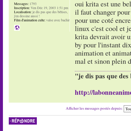
oui krita est une be
Messages:
1793
Inscription:
Ven Déc 19, 2003 1:51 pm
il faut changer pour
Localisation:
je dis pas que des bêtises,
j'en dessine aussi !
pour une coté encre 
Film d'animation culte:
valse avec bachir
linux c'est cool et 
krita devrait avoir
by pour l'instant di
animation et animat
mal et sinon plein d
"je dis pas que des 
http://labonneanime
Afficher les messages postés depuis:
Répondre