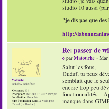
studio (je vais qua
studio 10 aussi (par
"je dis pas que des 
http://labonneanime
Re: passer de wi
Matouche
par
» Mar 
Salut les fous,
Duduf, tu peux dév
semblait que le se
Matouche
petit fou, petite folle
encore trop peu déve
Messages:
131
fonctionnalités... A
Inscription:
Mer Juin 27, 2012 4:19 pm
Localisation:
Grenoble
manque dans GIMP p
Film d'animation culte:
Le vilain petit
Canard (de Bardine)