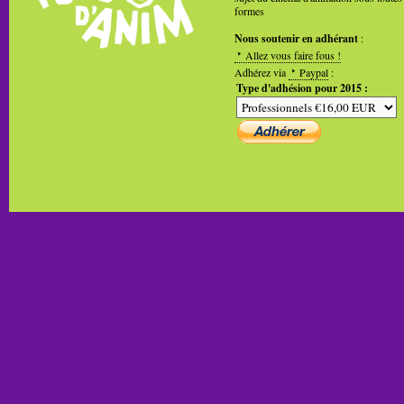
formes
Nous soutenir en adhérant
:
Allez vous faire fous !
Adhérez via
Paypal
:
Type d'adhésion pour 2015 :