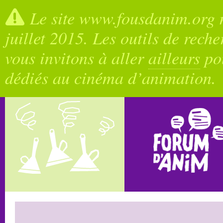
Le site www.fousdanim.org n
juillet 2015. Les outils de rech
vous invitons à aller
ailleurs
pou
dédiés au cinéma d’animation.