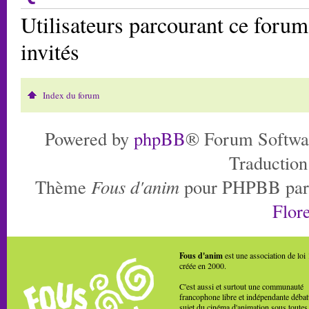
Utilisateurs parcourant ce forum:
invités
Index du forum
Powered by
phpBB
® Forum Softwa
Traduction
Thème
Fous d'anim
pour PHPBB pa
Flore
Fous d'anim
est une association de loi
créée en 2000.
C'est aussi et surtout une communauté
francophone libre et indépendante débat
sujet du cinéma d'animation sous toutes