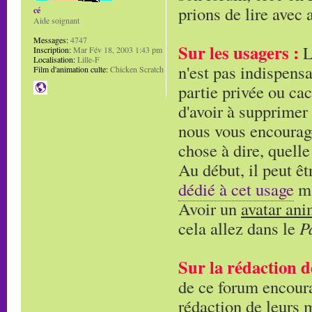
prions de lire avec a
cé
Aide soignant
Messages:
4747
Sur les usagers :
L'
Inscription:
Mar Fév 18, 2003 1:43 pm
Localisation:
Lille-F
n'est pas indispensa
Film d'animation culte:
Chicken Scratch
partie privée ou cac
d'avoir à supprimer
nous vous encourage
chose à dire, quelle
Au début, il peut êt
dédié à cet usage
ma
Avoir un
avatar an
cela allez dans le
P
Sur la rédaction d
de ce forum encoura
rédaction de leurs 