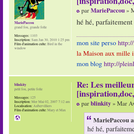
[inspiration,doc,
MariePaccou
par
» M
hé hé, parfaitement
MariePaccou
grand fou, grande folle
Messages:
1103
Inscription:
Sam Jan 30, 2010 1:25 pm
mon site perso
http:
Film d'animation culte:
Bird in the
window
la Maison aux mille 
mon blog
http://plei
Re: Les meilleur
blinkity
petit fou, petite folle
[inspiration,doc,
Messages:
125
blinkity
par
» Mar Av
Inscription:
Mer Mai 02, 2007 7:12 am
Localisation:
Aubervilliers
Film d'animation culte:
Mary et Max
MariePaccou a 
hé hé, parfaitem