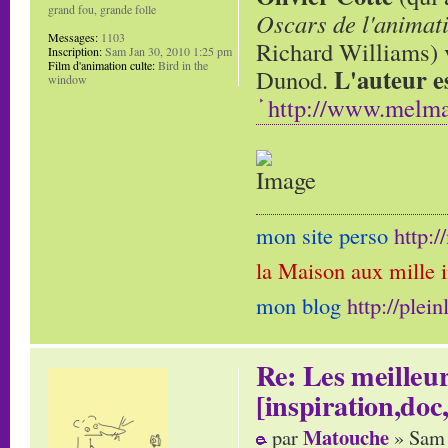
grand fou, grande folle
Oscars de l'animat
Messages:
1103
Richard Williams) v
Inscription:
Sam Jan 30, 2010 1:25 pm
Film d'animation culte:
Bird in the
L'auteur e
Dunod.
window
http://www.melma
mon site perso
http:
la Maison aux mille 
mon blog
http://plei
Re: Les meilleur
[inspiration,doc,
Matouche
par
» Sam 