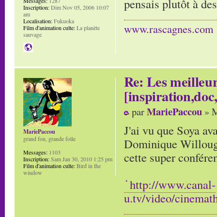
pensais plutôt à des
Messages:
1287
Inscription:
Dim Nov 05, 2006 10:07
am
Localisation:
Fukuoka
www.rascagnes.com
Film d'animation culte:
La planète
sauvage
Re: Les meilleur
[inspiration,doc,
MariePaccou
par
» M
J'ai vu que Soya ava
MariePaccou
grand fou, grande folle
Dominique Willough
Messages:
1103
cette super confére
Inscription:
Sam Jan 30, 2010 1:25 pm
Film d'animation culte:
Bird in the
window
http://www.canal-
u.tv/video/cinema