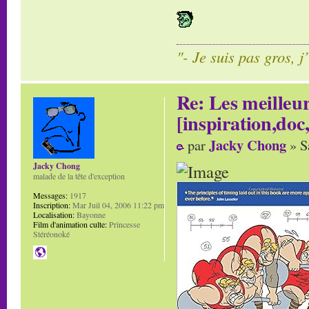
"- Je suis pas gros, j
Re: Les meilleur
[inspiration,doc,
Jacky Chong
par
» S
Jacky Chong
malade de la tête d'exception
Messages:
1917
Inscription:
Mar Juil 04, 2006 11:22 pm
Localisation:
Bayonne
Film d'animation culte:
Princesse
Stéréonoké