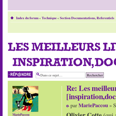
Index du forum
‹
Technique
‹
Section Documentations, Referentiels
LES MEILLEURS L
[INSPIRATION,DOC
Répondre
Re: Les meilleur
[inspiration,doc
MariePaccou
par
» S
Olivier Cotte
(qui 
MariePaccou