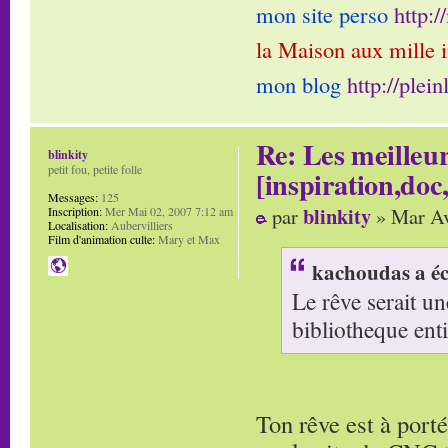
mon site perso
http:
la Maison aux mille 
mon blog
http://plei
Re: Les meilleur
blinkity
petit fou, petite folle
[inspiration,doc,
Messages:
125
blinkity
par
» Mar Av
Inscription:
Mer Mai 02, 2007 7:12 am
Localisation:
Aubervilliers
Film d'animation culte:
Mary et Max
kachoudas a éc
Le rêve serait un
bibliotheque enti
Ton rêve est à porté