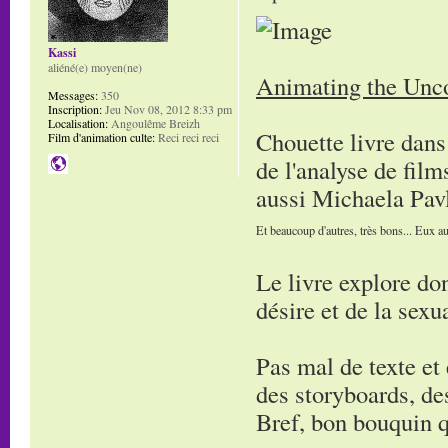
Kassi
aliéné(e) moyen(ne)
Animating the Unco
Messages:
350
Inscription:
Jeu Nov 08, 2012 8:33 pm
Localisation:
Angoulême Breizh
Chouette livre dans 
Film d'animation culte:
Reci reci reci
de l'analyse de film
aussi Michaela Pav
Et beaucoup d'autres, très bons... Eux au
Le livre explore don
désire et de la sexua
Pas mal de texte et e
des storyboards, des
Bref, bon bouquin q