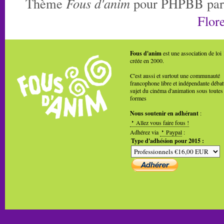
Thème
Fous d'anim
pour PHPBB pa
Flore
Fous d'anim
est une association de loi
créée en 2000.
C'est aussi et surtout une communauté
francophone libre et indépendante débat
sujet du cinéma d'animation sous toutes
formes
Nous soutenir en adhérant
:
Allez vous faire fous !
Adhérez via
Paypal
:
Type d'adhésion pour 2015 :