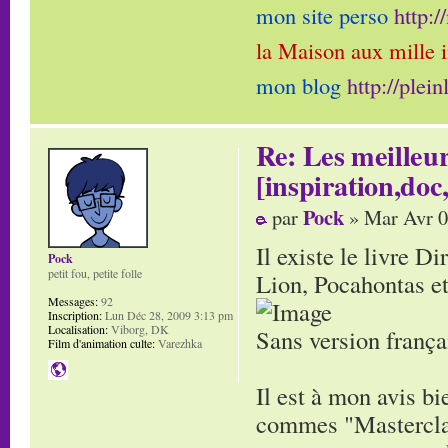
mon site perso
http:
la Maison aux mille 
mon blog
http://plei
Re: Les meilleur
[inspiration,doc,
Pock
par
» Mar Avr 0
Il existe le livre D
Pock
petit fou, petite folle
Lion, Pocahontas et
Messages:
92
Inscription:
Lun Déc 28, 2009 3:13 pm
Localisation:
Viborg, DK
Sans version frança
Film d'animation culte:
Varezhka
Il est à mon avis b
commes "Masterclass