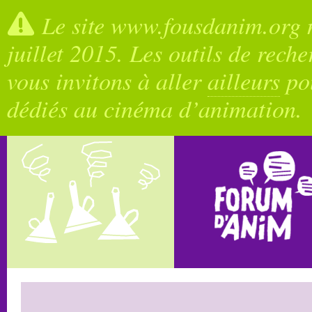
Le site www.fousdanim.org n
juillet 2015. Les outils de rech
vous invitons à aller
ailleurs
pou
dédiés au cinéma d’animation.