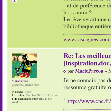
- et de préférence d
hors anim ?
Le rêve serait une c
bibliotheque entière
www.rascagnes.com
Re: Les meilleur
[inspiration,doc,
MariePaccou
par
» M
Je ne connais pas d
MariePaccou
grand fou, grande folle
ressource gratuite 
Messages:
1103
Inscription:
Sam Jan 30, 2010 1:25 pm
Film d'animation culte:
Bird in the
http://www.cnc.fr
window