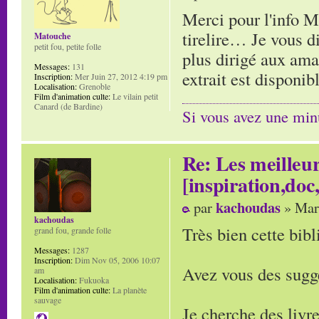
Merci pour l'info M
tirelire… Je vous di
Matouche
petit fou, petite folle
plus dirigé aux am
Messages:
131
extrait est disponib
Inscription:
Mer Juin 27, 2012 4:19 pm
Localisation:
Grenoble
Film d'animation culte:
Le vilain petit
Canard (de Bardine)
Si vous avez une minu
Re: Les meilleur
[inspiration,doc,
kachoudas
par
» Mar
kachoudas
Très bien cette bibl
grand fou, grande folle
Messages:
1287
Inscription:
Dim Nov 05, 2006 10:07
Avez vous des sugge
am
Localisation:
Fukuoka
Film d'animation culte:
La planète
sauvage
Je cherche des livr