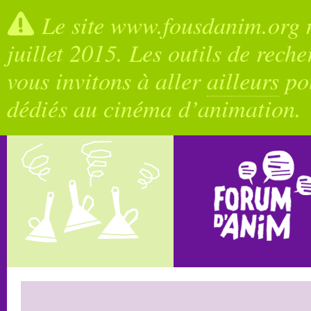
Le site www.fousdanim.org n
juillet 2015. Les outils de rech
vous invitons à aller
ailleurs
pou
dédiés au cinéma d’animation.