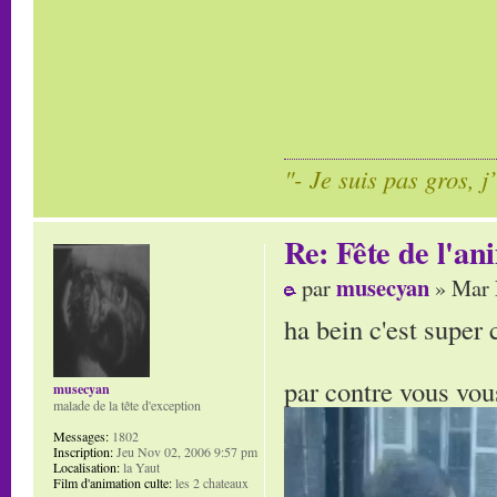
"- Je suis pas gros, j
Re: Fête de l'an
musecyan
par
» Mar 
ha bein c'est super 
par contre vous vou
musecyan
malade de la tête d'exception
Messages:
1802
Inscription:
Jeu Nov 02, 2006 9:57 pm
Localisation:
la Yaut
Film d'animation culte:
les 2 chateaux