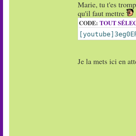
Marie, tu t'es tromp
qu'il faut mettre
CODE:
TOUT SÉLE
[youtube]3eg0E
Je la mets ici en at