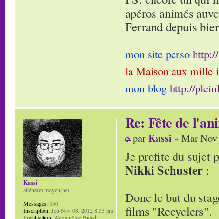
apéros animés auver
Ferrand depuis bien
mon site perso
http:
la Maison aux mille 
mon blog
http://plei
Re: Fête de l'an
Kassi
par
» Mar Nov 
Je profite du sujet 
Nikki Schuster
:
Kassi
aliéné(e) moyen(ne)
Donc le but du stage
Messages:
350
films "Recyclers".
Inscription:
Jeu Nov 08, 2012 8:33 pm
Localisation:
Angoulême Breizh