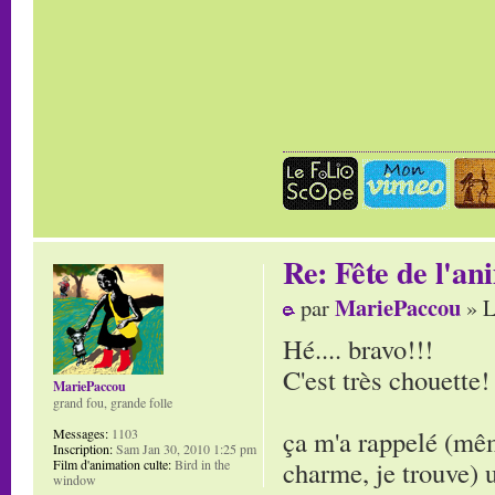
Re: Fête de l'an
MariePaccou
par
» L
Hé.... bravo!!!
C'est très chouette!
MariePaccou
grand fou, grande folle
ça m'a rappelé (mê
Messages:
1103
Inscription:
Sam Jan 30, 2010 1:25 pm
charme, je trouve) 
Film d'animation culte:
Bird in the
window