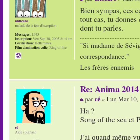
Bien sympas, ces co
tout cas, tu donnes 
anncaro
dont tu parles.
malade de la tête d'exception
Messages:
1543
Inscription:
Ven Sep 30, 2005 8:14 am
Localisation:
Hellemmes
"Si madame de Sévigné
Film d'animation culte:
Ring of fire
correspondance."
Les frères ennemis
Re: Anima 2014
cé
par
» Lun Mar 10,
Ha ?
Song of the sea et 
cé
Aide soignant
J'ai quand même vu 