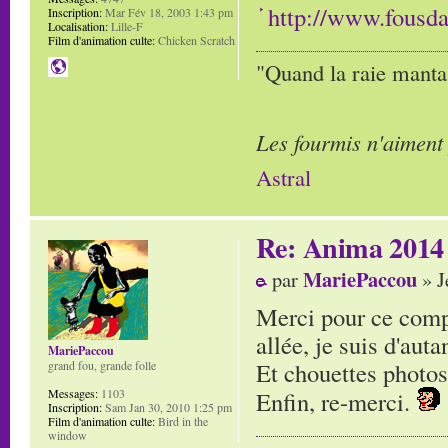
http://www.fousda
Inscription:
Mar Fév 18, 2003 1:43 pm
Localisation:
Lille-F
Film d'animation culte:
Chicken Scratch
"Quand la raie manta,
Les fourmis n'aiment
Astral
Re: Anima 2014
MariePaccou
par
» J
Merci pour ce compt
allée, je suis d'auta
MariePaccou
Et chouettes photos
grand fou, grande folle
Messages:
1103
Enfin, re-merci.
Inscription:
Sam Jan 30, 2010 1:25 pm
Film d'animation culte:
Bird in the
window