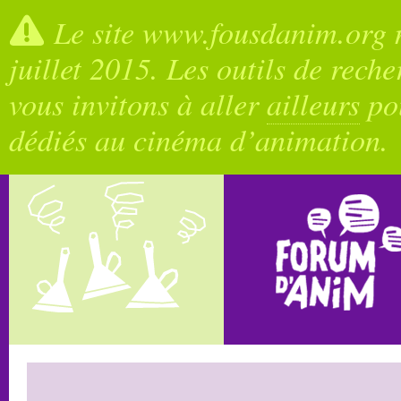
Le site www.fousdanim.org n
juillet 2015. Les outils de rech
vous invitons à aller
ailleurs
pou
dédiés au cinéma d’animation.