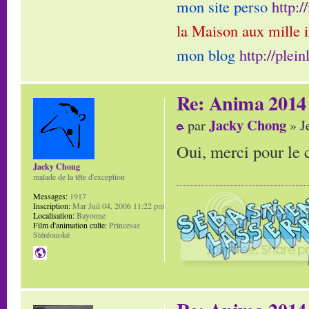
mon site perso
http:
la Maison aux mille 
mon blog
http://plei
Re: Anima 2014
Jacky Chong
par
» J
Oui, merci pour le 
Jacky Chong
malade de la tête d'exception
Messages:
1917
Inscription:
Mar Juil 04, 2006 11:22 pm
Localisation:
Bayonne
Film d'animation culte:
Princesse
Stéréonoké