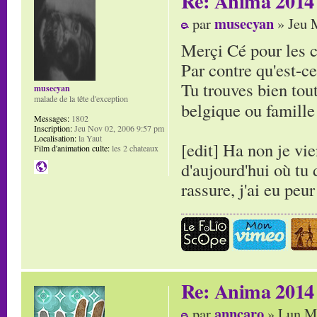
Re: Anima 2014
musecyan
par
» Jeu 
Merçi Cé pour les 
Par contre qu'est-ce
Tu trouves bien tout 
musecyan
malade de la tête d'exception
belgique ou famille
Messages:
1802
Inscription:
Jeu Nov 02, 2006 9:57 pm
Localisation:
la Yaut
[edit] Ha non je vi
Film d'animation culte:
les 2 chateaux
d'aujourd'hui où tu 
rassure, j'ai eu peu
Re: Anima 2014
anncaro
par
» Lun Ma