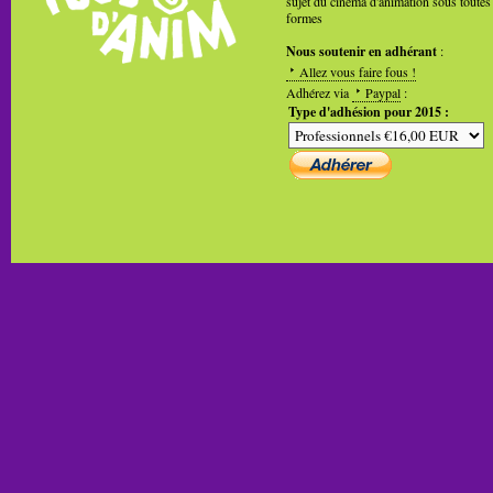
sujet du cinéma d'animation sous toutes
formes
Nous soutenir en adhérant
:
Allez vous faire fous !
Adhérez via
Paypal
:
Type d'adhésion pour 2015 :