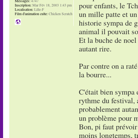
Messages:
4747
pour enfants, le Tc
Inscription:
Mar Fév 18, 2003 1:43 pm
Localisation:
Lille-F
un mille patte et u
Film d'animation culte:
Chicken Scratch
historie sympa de g
animal il pouvait so
Et la buche de noel 
autant rire.
Par contre on a raté
la bourre...
C'était bien sympa 
rythme du festival, 
probablement autan
un problème pour 
Bon, pi faut prévoir 
moins longtemps, tro