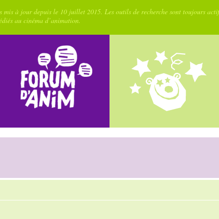
 mis à jour depuis le 10 juillet 2015. Les outils de recherche sont toujours acti
dédiés au cinéma d’animation.