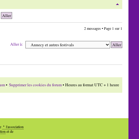
2 messages • Page
1
sur
1
Aller à:
rum
•
Supprimer les cookies du forum
• Heures au format UTC + 1 heure
de
l'association
tion
et de