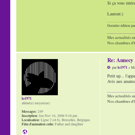
Si ça vous intér
Laurent:)
Dernière édition pa
Mes actualités su
Nos chambres d'h
Re: Annecy 2
par
lo1971
» Ma
Petit up... l'app
Avis aux amateu
Mes actualités su
lo1971
Nos chambres d'h
aliéné(e) moyen(ne)
Messages:
249
Inscription:
Jeu Nov 16, 2006 9:16 pm
Localisation:
Ligne 2 (et 6), Bruxelles, Belgique.
Film d'animation culte:
Father and daughter