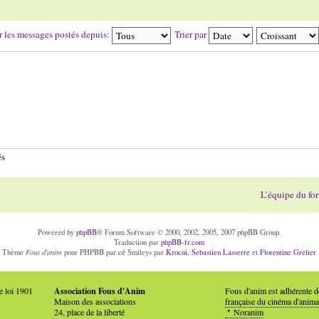
r les messages postés depuis:
Trier par
és
L’équipe du fo
Powered by
phpBB
® Forum Software © 2000, 2002, 2005, 2007 phpBB Group.
Traduction par
phpBB-fr.com
Fous d'anim
Thème
pour PHPBB par
cé
Smileys par
Krocui
,
Sebastien Lasserre
et
Florentine Grelier
e loi 1901
Association Fous d'Anim
Fous d'anim est adhérente 
Maison des associations
française du cinéma d'anima
24, place de la liberté
Noranim