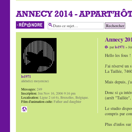
ANNECY 2014 - APPART'HÔTE
Répondre
Annecy 2014
par
lo1971
» Je
Hello les fous !
J'ai réservé un
La Taillée, 746
lo1971
aliéné(e) moyen(ne)
Mais depuis, j'a
Messages:
249
Donc si ça inté
Inscription:
Jeu Nov 16, 2006 9:16 pm
Localisation:
Ligne 2 (et 6), Bruxelles, Belgique.
(arrêt "Taillée",
Film d'animation culte:
Father and daughter
Le studio dispos
compris par cont
Plus d'infos su