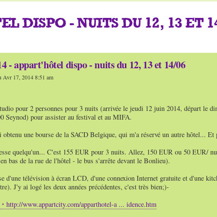
L DISPO - NUITS DU 12, 13 ET 1
 - appart'hôtel dispo - nuits du 12, 13 et 14/06
u Avr 17, 2014 8:51 am
 studio pour 2 personnes pour 3 nuits (arrivée le jeudi 12 juin 2014, départ 
00 Seynod) pour assister au festival et au MIFA.
i obtenu une bourse de la SACD Belgique, qui m'a réservé un autre hôtel... Et 
resse quelqu'un... C'est 155 EUR pour 3 nuits. Allez, 150 EUR ou 50 EUR/ nuit
 en bas de la rue de l'hôtel - le bus s'arrête devant le Bonlieu).
e d'une télévision à écran LCD, d'une connexion Internet gratuite et d'une kitch
re). J'y ai logé les deux années précédentes, c'est très bien;)-
r
http://www.appartcity.com/apparthotel-a ... idence.htm