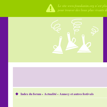
Le site www.fousdanim.org n’est plus
pour trouver des lieux plus vivants 
Index du forum
‹
Actualité
‹
Annecy et autres festivals