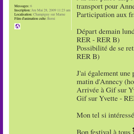
transport pour Ann
Messages:
6
Inscription:
Jeu Mai 28, 2009 11:23 am
Participation aux fr
Localisation:
Champigny sur Marne
Film d'animation culte:
Berni
Départ demain lundi
RER - RER B)
Possibilité de se re
RER B)
J'ai également une 
matin d'Annecy (hor
Arrivée à Gif sur Y
Gif sur Yvette - R
Mon tel si intéress
Bon festival à tous