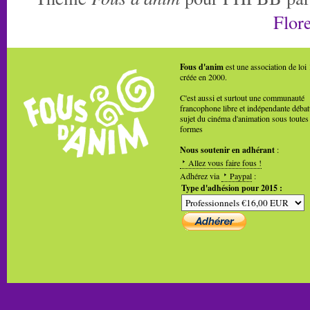
Flore
Fous d'anim
est une association de loi
créée en 2000.
C'est aussi et surtout une communauté
francophone libre et indépendante débat
sujet du cinéma d'animation sous toutes
formes
Nous soutenir en adhérant
:
Allez vous faire fous !
Adhérez via
Paypal
:
Type d'adhésion pour 2015 :