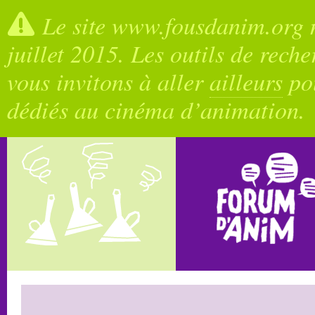
Le site www.fousdanim.org n
juillet 2015. Les outils de rech
vous invitons à aller
ailleurs
pou
dédiés au cinéma d’animation.