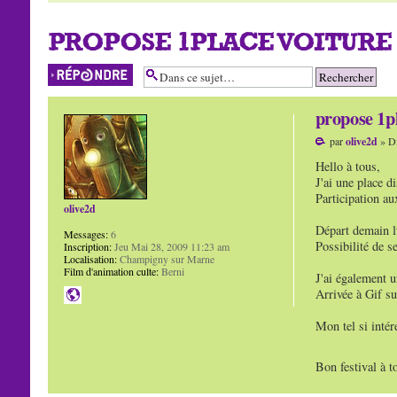
PROPOSE 1PLACE VOITURE 
Répondre
propose 1pl
par
olive2d
» Di
Hello à tous,
J'ai une place d
Participation aux
olive2d
Départ demain l
Messages:
6
Possibilité de s
Inscription:
Jeu Mai 28, 2009 11:23 am
Localisation:
Champigny sur Marne
Film d'animation culte:
Berni
J'ai également u
Arrivée à Gif s
Mon tel si intér
Bon festival à 