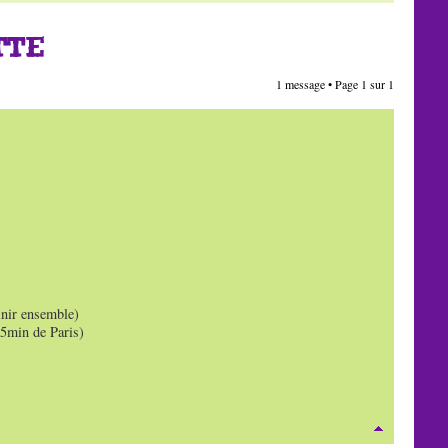
TTE
1 message • Page
1
sur
1
inir ensemble)
45min de Paris)