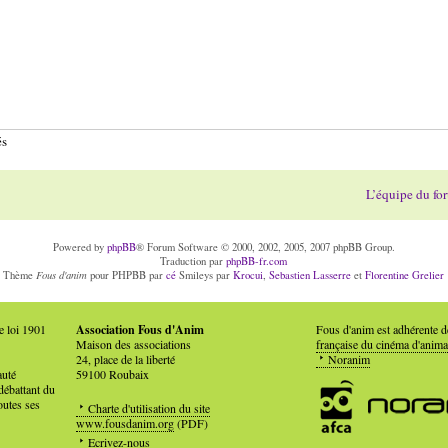
és
L’équipe du fo
Powered by
phpBB
® Forum Software © 2000, 2002, 2005, 2007 phpBB Group.
Traduction par
phpBB-fr.com
Fous d'anim
Thème
pour PHPBB par
cé
Smileys par
Krocui
,
Sebastien Lasserre
et
Florentine Grelier
e loi 1901
Association Fous d'Anim
Fous d'anim est adhérente 
Maison des associations
française du cinéma d'anima
24, place de la liberté
Noranim
auté
59100 Roubaix
débattant du
outes ses
Charte d'utilisation du site
www.fousdanim.org
(PDF)
Ecrivez-nous