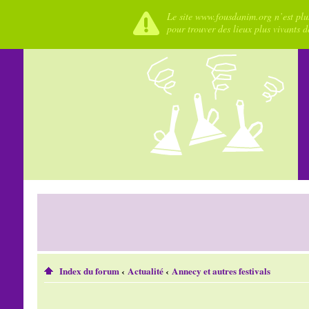
Le site www.fousdanim.org n’est plus
pour trouver des lieux plus vivants 
Index du forum
‹
Actualité
‹
Annecy et autres festivals