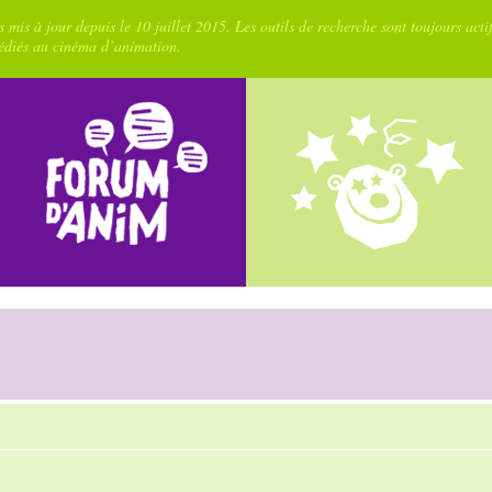
 mis à jour depuis le 10 juillet 2015. Les outils de recherche sont toujours acti
dédiés au cinéma d’animation.