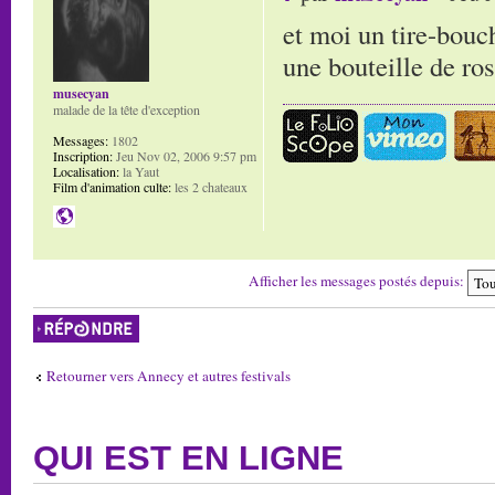
et moi un tire-bouch
une bouteille de ro
musecyan
malade de la tête d'exception
Messages:
1802
Inscription:
Jeu Nov 02, 2006 9:57 pm
Localisation:
la Yaut
Film d'animation culte:
les 2 chateaux
Afficher les messages postés depuis:
Répondre
Retourner vers Annecy et autres festivals
QUI EST EN LIGNE