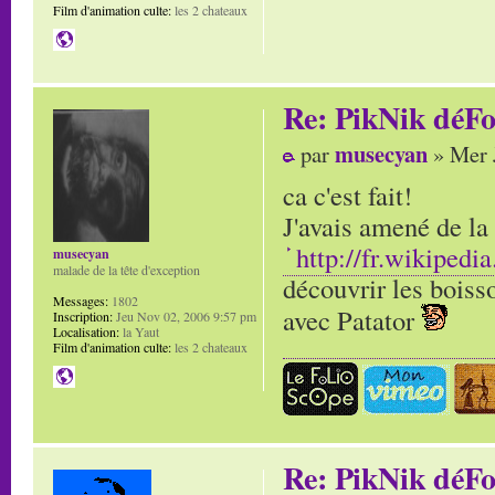
Film d'animation culte:
les 2 chateaux
Re: PikNik déF
musecyan
par
» Mer 
ca c'est fait!
J'avais amené de la
http://fr.wikipe
musecyan
malade de la tête d'exception
découvrir les boisso
Messages:
1802
avec Patator
Inscription:
Jeu Nov 02, 2006 9:57 pm
Localisation:
la Yaut
Film d'animation culte:
les 2 chateaux
Re: PikNik déF