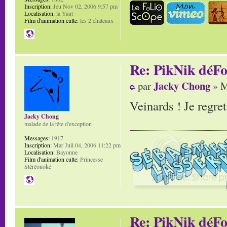
Inscription:
Jeu Nov 02, 2006 9:57 pm
Localisation:
la Yaut
Film d'animation culte:
les 2 chateaux
Re: PikNik déF
Jacky Chong
par
» M
Veinards ! Je regret
Jacky Chong
malade de la tête d'exception
Messages:
1917
Inscription:
Mar Juil 04, 2006 11:22 pm
Localisation:
Bayonne
Film d'animation culte:
Princesse
Stéréonoké
Re: PikNik déF