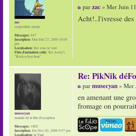
zac
par
» Mer Juin 11
Acht!..l'ivresse des 
zac
respectable zinzin
Messages:
847
Inscription:
Mar Déc 27, 2005 10:05
pm
Localisation:
Iles sous le vent
Film d'animation culte:
Tex Avery's
"Rock-a-bye-bear"
Re: PikNik déF
musecyan
par
» Mer 
en amenant une gros
fromage on pourrait 
musecyan
malade de la tête d'exception
Messages:
1802
Inscription:
Jeu Nov 02, 2006 9:57 pm
Localisation:
la Yaut