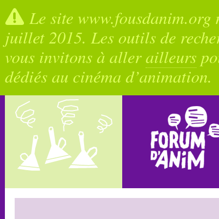
Le site www.fousdanim.org n
juillet 2015. Les outils de rech
vous invitons à aller
ailleurs
pou
dédiés au cinéma d’animation.