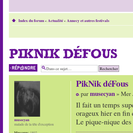
Index du forum
‹
Actualité
‹
Annecy et autres festivals
PIKNIK DÉFOUS
Répondre
PikNik déFous
musecyan
par
» Mer 
Il fait un temps su
orageux hier en fin 
Le pique-nique des 
musecyan
malade de la tête d'exception
Messages:
1802