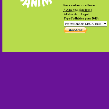
Nous soutenir en adhérant
:
Allez vous faire fous !
Adhérez via
Paypal
:
Type d'adhésion pour 2015 :