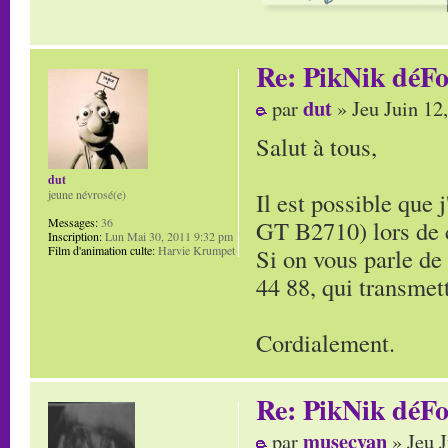
Re: PikNik déF
dut
par
» Jeu Juin 12
Salut à tous,
dut
Il est possible que
jeune névrosé(e)
GT B2710) lors de c
Messages:
36
Inscription:
Lun Mai 30, 2011 9:32 pm
Si on vous parle de
Film d'animation culte:
Harvie Krumpet
44 88, qui transmet
Cordialement.
Re: PikNik déF
musecyan
par
» Jeu J