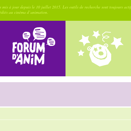
 mis à jour depuis le 10 juillet 2015. Les outils de recherche sont toujours acti
dédiés au cinéma d’animation.