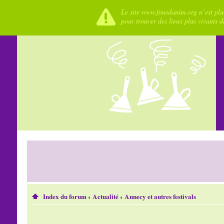
Le site www.fousdanim.org n’est plus
pour trouver des lieux plus vivants 
Index du forum
‹
Actualité
‹
Annecy et autres festivals