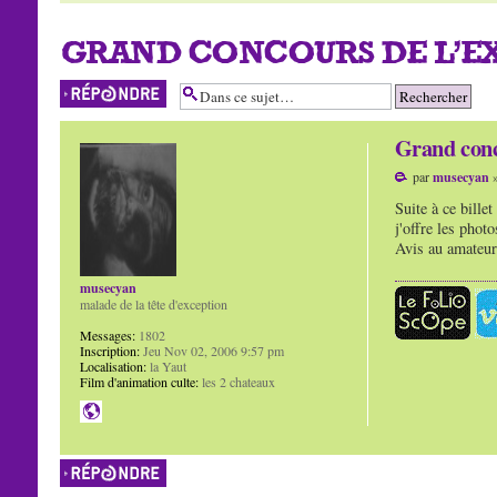
GRAND CONCOURS DE L'E
Répondre
Grand conc
par
musecyan
»
Suite à ce billet
j'offre les phot
Avis au amateur
musecyan
malade de la tête d'exception
Messages:
1802
Inscription:
Jeu Nov 02, 2006 9:57 pm
Localisation:
la Yaut
Film d'animation culte:
les 2 chateaux
Répondre