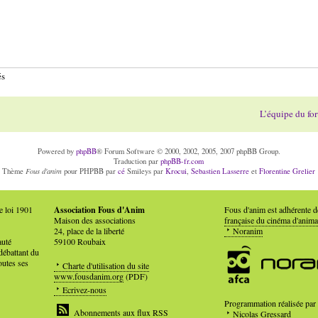
és
L’équipe du fo
Powered by
phpBB
® Forum Software © 2000, 2002, 2005, 2007 phpBB Group.
Traduction par
phpBB-fr.com
Fous d'anim
Thème
pour PHPBB par
cé
Smileys par
Krocui
,
Sebastien Lasserre
et
Florentine Grelier
e loi 1901
Association Fous d'Anim
Fous d'anim est adhérente 
Maison des associations
française du cinéma d'anima
24, place de la liberté
Noranim
auté
59100 Roubaix
débattant du
outes ses
Charte d'utilisation du site
www.fousdanim.org
(PDF)
Ecrivez-nous
Programmation réalisée par
Abonnements aux flux RSS
Nicolas Gressard