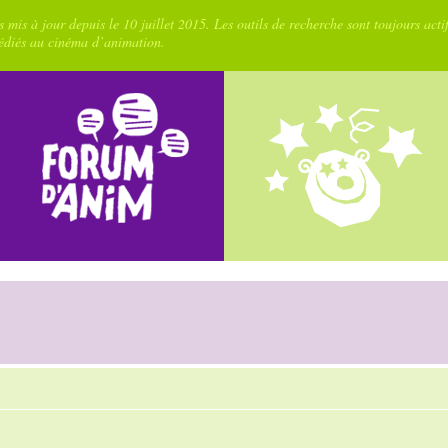
 mis à jour depuis le 10 juillet 2015. Les outils de recherche sont toujours acti
dédiés au cinéma d’animation.