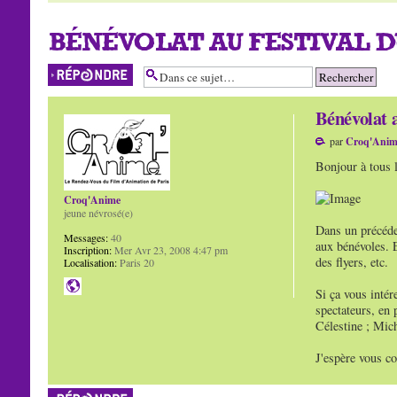
BÉNÉVOLAT AU FESTIVAL D
Répondre
Bénévolat 
par
Croq'Anim
Bonjour à tous l
Croq'Anime
jeune névrosé(e)
Dans un précéden
Messages:
40
aux bénévoles. E
Inscription:
Mer Avr 23, 2008 4:47 pm
des flyers, etc.
Localisation:
Paris 20
Si ça vous intér
spectateurs, en 
Célestine ; Mich
J'espère vous c
Répondre