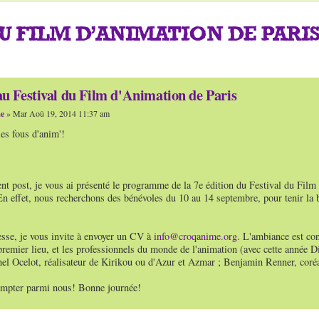
U FILM D'ANIMATION DE PARI
au Festival du Film d'Animation de Paris
e
» Mar Aoû 19, 2014 11:37 am
es fous d'anim'!
t post, je vous ai présenté le programme de la 7e édition du Festival du Film 
n effet, nous recherchons des bénévoles du 10 au 14 septembre, pour tenir la buve
esse, je vous invite à envoyer un CV à
info@croqanime.org
. L'ambiance est con
premier lieu, et les professionnels du monde de l'animation (avec cette année Di
el Ocelot, réalisateur de Kirikou ou d'Azur et Azmar ; Benjamin Renner, coréali
ompter parmi nous! Bonne journée!