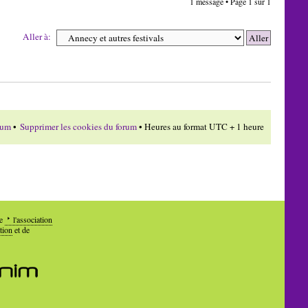
1 message • Page
1
sur
1
Aller à:
rum
•
Supprimer les cookies du forum
• Heures au format UTC + 1 heure
de
l'association
tion
et de