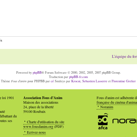
és
L’équipe du fo
Powered by
phpBB
® Forum Software © 2000, 2002, 2005, 2007 phpBB Group.
Traduction par
phpBB-fr.com
Fous d'anim
Thème
pour PHPBB par
cé
Smileys par
Krocui
,
Sebastien Lasserre
et
Florentine Grelier
e loi 1901
Association Fous d'Anim
Fous d'anim est adhérente 
Maison des associations
française du cinéma d'anima
24, place de la liberté
Noranim
auté
59100 Roubaix
débattant du
outes ses
Charte d'utilisation du site
www.fousdanim.org
(PDF)
Ecrivez-nous