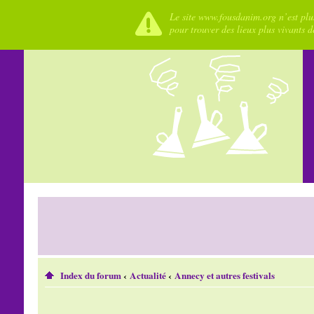
Le site www.fousdanim.org n’est plus
pour trouver des lieux plus vivants 
Index du forum
‹
Actualité
‹
Annecy et autres festivals