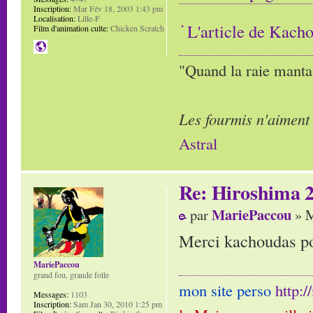
Inscription:
Mar Fév 18, 2003 1:43 pm
Localisation:
Lille-F
L'article de Kach
Film d'animation culte:
Chicken Scratch
"Quand la raie manta,
Les fourmis n'aiment
Astral
Re: Hiroshima 
MariePaccou
par
» M
Merci kachoudas po
MariePaccou
grand fou, grande folle
mon site perso
http:
Messages:
1103
Inscription:
Sam Jan 30, 2010 1:25 pm