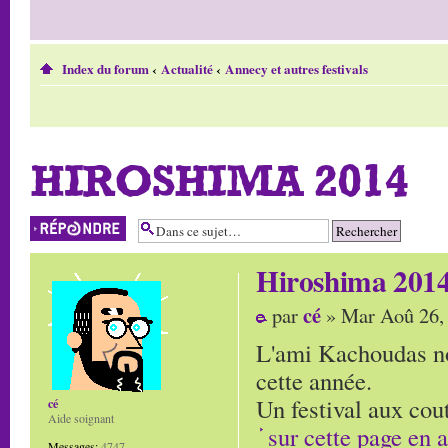
Index du forum
‹
Actualité
‹
Annecy et autres festivals
HIROSHIMA 2014
Répondre
Hiroshima 201
cé
par
» Mar Aoû 26,
L'ami Kachoudas no
cette année.
Un festival aux cou
cé
Aide soignant
sur cette page en 
Messages:
4747