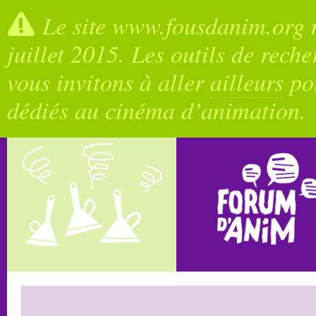
Le site www.fousdanim.org n
juillet 2015. Les outils de rech
vous invitons à aller
ailleurs
pou
dédiés au cinéma d’animation.