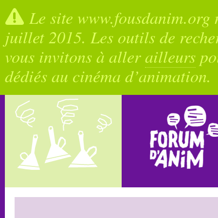
Le site www.fousdanim.org n
juillet 2015. Les outils de rech
vous invitons à aller
ailleurs
pou
dédiés au cinéma d’animation.