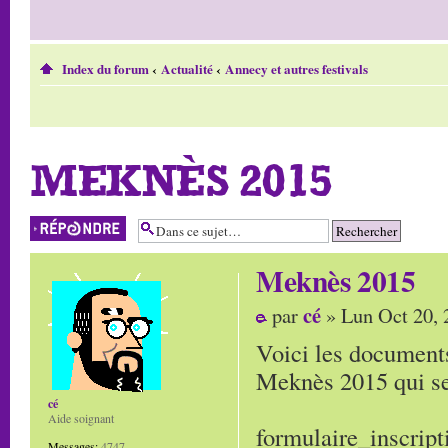
Index du forum
‹
Actualité
‹
Annecy et autres festivals
MEKNÈS 2015
Répondre
Meknès 2015
cé
par
» Lun Oct 20, 
Voici les documents
Meknès 2015 qui se
cé
Aide soignant
formulaire_inscri
Messages:
4747