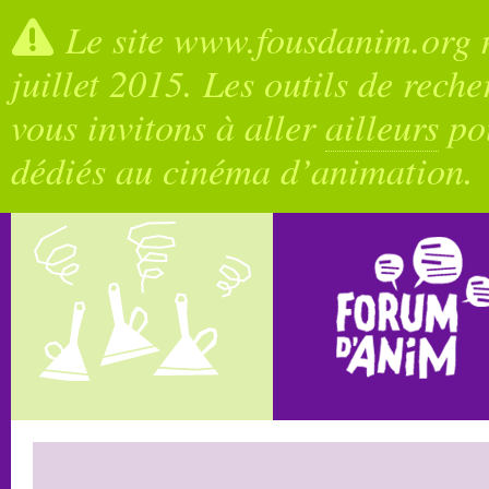
Le site www.fousdanim.org n
juillet 2015. Les outils de rech
vous invitons à aller
ailleurs
pou
dédiés au cinéma d’animation.