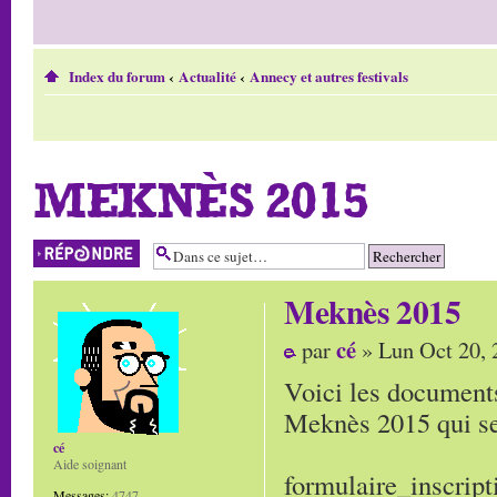
Index du forum
‹
Actualité
‹
Annecy et autres festivals
MEKNÈS 2015
Répondre
Meknès 2015
cé
par
» Lun Oct 20, 
Voici les documents
Meknès 2015 qui se
cé
Aide soignant
formulaire_inscri
Messages:
4747