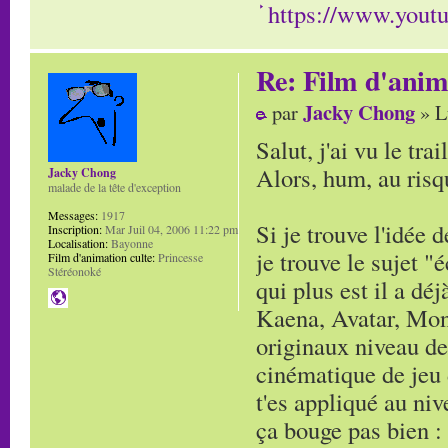
https://www.you
Re: Film d'ani
Jacky Chong
par
» L
Salut, j'ai vu le trai
Alors, hum, au risqu
Jacky Chong
malade de la tête d'exception
Messages:
1917
Si je trouve l'idée 
Inscription:
Mar Juil 04, 2006 11:22 pm
Localisation:
Bayonne
je trouve le sujet "
Film d'animation culte:
Princesse
Stéréonoké
qui plus est il a dé
Kaena, Avatar, Mono
originaux niveau de
cinématique de jeu d
t'es appliqué au ni
ça bouge pas bien : 