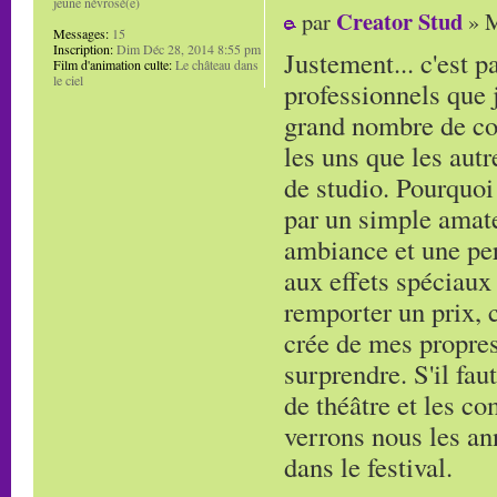
jeune névrosé(e)
Creator Stud
par
» M
Messages:
15
Inscription:
Dim Déc 28, 2014 8:55 pm
Justement... c'est p
Film d'animation culte:
Le château dans
le ciel
professionnels que 
grand nombre de cou
les uns que les autr
de studio. Pourquoi 
par un simple amate
ambiance et une per
aux effets spéciaux 
remporter un prix, c
crée de mes propres
surprendre. S'il fau
de théâtre et les co
verrons nous les an
dans le festival.