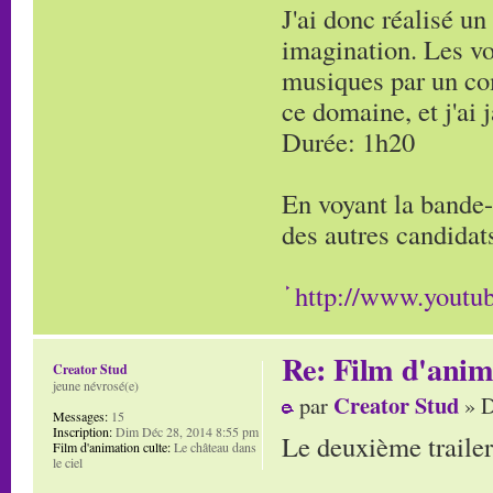
J'ai donc réalisé u
imagination. Les voi
musiques par un com
ce domaine, et j'ai 
Durée: 1h20
En voyant la bande-
des autres candidat
http://www.youtu
Re: Film d'ani
Creator Stud
jeune névrosé(e)
Creator Stud
par
» D
Messages:
15
Inscription:
Dim Déc 28, 2014 8:55 pm
Le deuxième trailer
Film d'animation culte:
Le château dans
le ciel