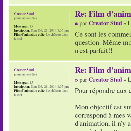
Re: Film d'ani
Creator Stud
jeune névrosé(e)
Creator Stud
par
» L
Messages:
15
Inscription:
Dim Déc 28, 2014 8:55 pm
Ce sont les comment
Film d'animation culte:
Le château dans
le ciel
question. Même moi, 
n'est parfait!!
Re: Film d'ani
Creator Stud
jeune névrosé(e)
Creator Stud
par
» L
Messages:
15
Inscription:
Dim Déc 28, 2014 8:55 pm
Pour répondre aux 
Film d'animation culte:
Le château dans
le ciel
Mon objectif est sur
correspond à mes va
d'animation, il n'y 