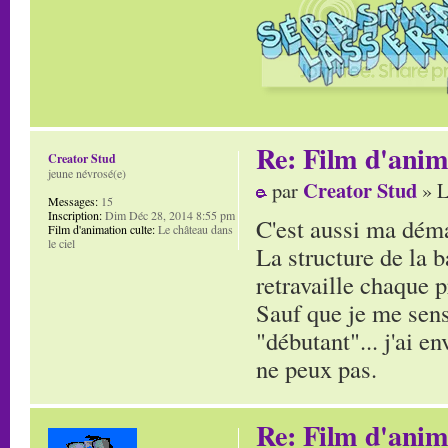
Re: Film d'ani
Creator Stud
jeune névrosé(e)
Creator Stud
par
» L
Messages:
15
Inscription:
Dim Déc 28, 2014 8:55 pm
C'est aussi ma dém
Film d'animation culte:
Le château dans
le ciel
La structure de la 
retravaille chaque p
Sauf que je me sens
"débutant"... j'ai e
ne peux pas.
Re: Film d'ani