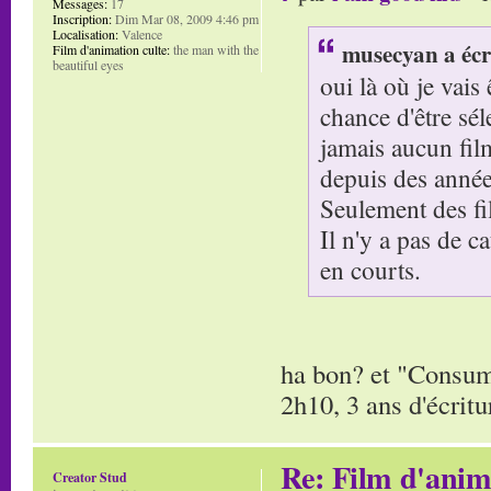
Messages:
17
Inscription:
Dim Mar 08, 2009 4:46 pm
Localisation:
Valence
musecyan a écr
Film d'animation culte:
the man with the
beautiful eyes
oui là où je vais
chance d'être sé
jamais aucun fil
depuis des année
Seulement des fil
Il n'y a pas de 
en courts.
ha bon? et "Consum
2h10, 3 ans d'écritu
Re: Film d'ani
Creator Stud