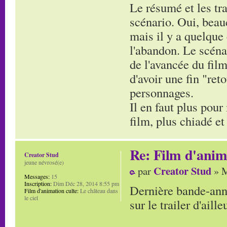
Le résumé et les tra
scénario. Oui, beauc
mais il y a quelque 
l'abandon. Le scéna
de l'avancée du fil
d'avoir une fin "ret
personnages.
Il en faut plus pour
film, plus chiadé et
Re: Film d'ani
Creator Stud
jeune névrosé(e)
Creator Stud
par
» M
Messages:
15
Inscription:
Dim Déc 28, 2014 8:55 pm
Dernière bande-annon
Film d'animation culte:
Le château dans
le ciel
sur le trailer d'aill