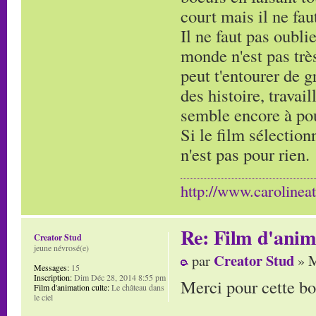
court mais il ne faut
Il ne faut pas oublie
monde n'est pas très
peut t'entourer de g
des histoire, travai
semble encore à po
Si le film sélectio
n'est pas pour rien.
http://www.carolinea
Re: Film d'ani
Creator Stud
jeune névrosé(e)
Creator Stud
par
» M
Messages:
15
Inscription:
Dim Déc 28, 2014 8:55 pm
Merci pour cette bo
Film d'animation culte:
Le château dans
le ciel