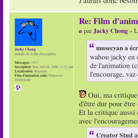
J'aurais donc besoin
Re: Film d'ani
Jacky Chong
par
» L
musecyan a écr
Jacky Chong
malade de la tête d'exception
wahou jacky en ef
Messages:
1917
de l'animation (
Inscription:
Mar Juil 04, 2006 11:22 pm
Localisation:
Bayonne
l'encourage, vaz
Film d'animation culte:
Princesse
Stéréonoké
Oui, ma critique 
d'être dur pour être
Et la critique aussi
avec l'encouragement
Creator Stud a 