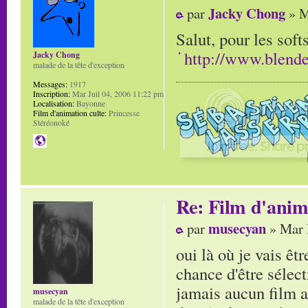
Jacky Chong
par
» M
Salut, pour les soft
http://www.blende
Jacky Chong
malade de la tête d'exception
Messages:
1917
Inscription:
Mar Juil 04, 2006 11:22 pm
Localisation:
Bayonne
Film d'animation culte:
Princesse
Stéréonoké
Re: Film d'ani
musecyan
par
» Mar 
oui là où je vais ê
chance d'être sélec
jamais aucun film a
musecyan
malade de la tête d'exception