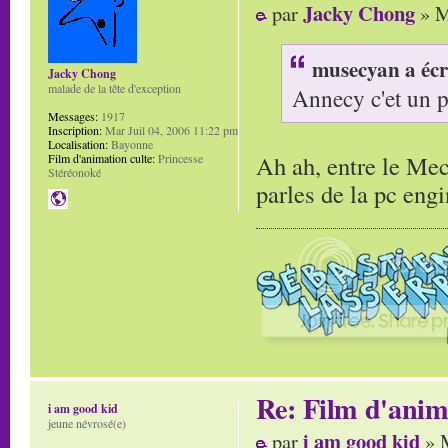
Jacky Chong
par
» M
musecyan a écr
Jacky Chong
malade de la tête d'exception
Annecy c'et un 
Messages:
1917
Inscription:
Mar Juil 04, 2006 11:22 pm
Localisation:
Bayonne
Ah ah, entre le Mecq
Film d'animation culte:
Princesse
Stéréonoké
parles de la pc engi
Re: Film d'ani
i am good kid
jeune névrosé(e)
i am good kid
par
» M