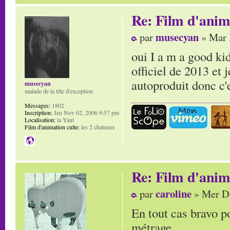
Re: Film d'ani
musecyan
par
» Mar 
oui I a m a good kid
officiel de 2013 et
autoproduit donc c'
musecyan
malade de la tête d'exception
Messages:
1802
Inscription:
Jeu Nov 02, 2006 9:57 pm
Localisation:
la Yaut
Film d'animation culte:
les 2 chateaux
Re: Film d'ani
caroline
par
» Mer Dé
En tout cas bravo po
métrage.