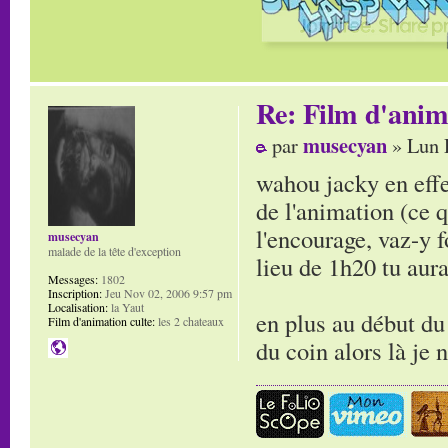
Re: Film d'ani
musecyan
par
» Lun 
wahou jacky en effet
de l'animation (ce 
l'encourage, vaz-y f
musecyan
malade de la tête d'exception
lieu de 1h20 tu aur
Messages:
1802
Inscription:
Jeu Nov 02, 2006 9:57 pm
Localisation:
la Yaut
en plus au début du
Film d'animation culte:
les 2 chateaux
du coin alors là je 