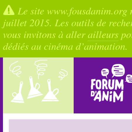
Le site www.fousdanim.org n
juillet 2015. Les outils de rech
vous invitons à aller
ailleurs
pou
dédiés au cinéma d’animation.