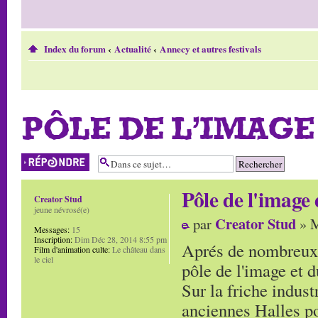
Index du forum
‹
Actualité
‹
Annecy et autres festivals
PÔLE DE L'IMAGE
Répondre
Pôle de l'image
Creator Stud
jeune névrosé(e)
Creator Stud
par
» M
Messages:
15
Inscription:
Dim Déc 28, 2014 8:55 pm
Aprés de nombreux f
Film d'animation culte:
Le château dans
le ciel
pôle de l'image et 
Sur la friche industr
anciennes Halles po