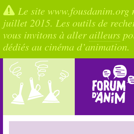
Le site www.fousdanim.org n
juillet 2015. Les outils de rech
vous invitons à aller
ailleurs
pou
dédiés au cinéma d’animation.