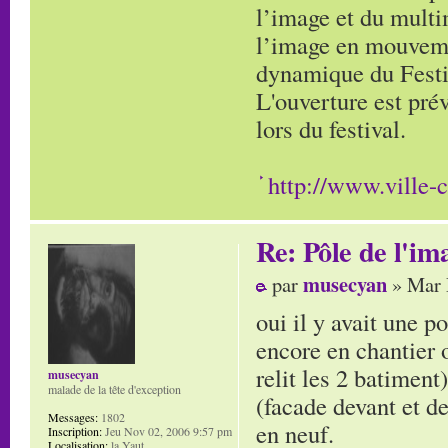
l’image et du multi
l’image en mouveme
dynamique du Festi
L'ouverture est prév
lors du festival.
http://www.ville-c
Re: Pôle de l'i
musecyan
par
» Mar 
oui il y avait une p
encore en chantier o
relit les 2 batiment
musecyan
malade de la tête d'exception
(facade devant et de
Messages:
1802
en neuf.
Inscription:
Jeu Nov 02, 2006 9:57 pm
Localisation:
la Yaut