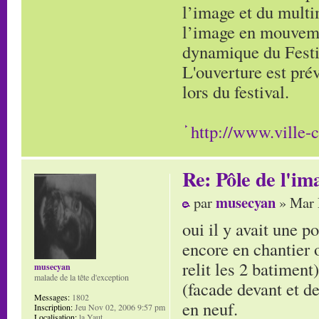
l’image et du multi
l’image en mouveme
dynamique du Festi
L'ouverture est prév
lors du festival.
http://www.ville-c
Re: Pôle de l'i
musecyan
par
» Mar 
oui il y avait une p
encore en chantier o
relit les 2 batiment
musecyan
malade de la tête d'exception
(facade devant et de
Messages:
1802
en neuf.
Inscription:
Jeu Nov 02, 2006 9:57 pm
Localisation:
la Yaut