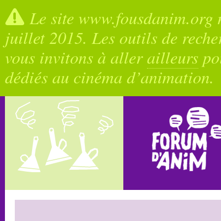
Le site www.fousdanim.org n
juillet 2015. Les outils de rech
vous invitons à aller
ailleurs
pou
dédiés au cinéma d’animation.