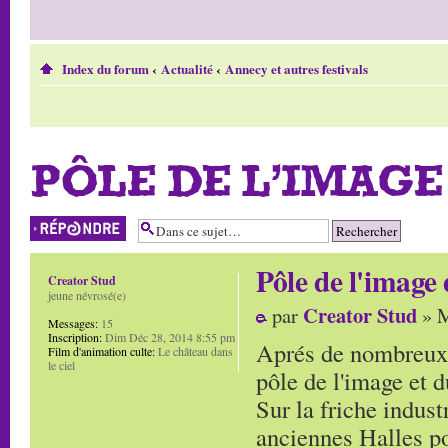
Index du forum
‹
Actualité
‹
Annecy et autres festivals
PÔLE DE L'IMAGE
Répondre
Pôle de l'image
Creator Stud
jeune névrosé(e)
Creator Stud
par
» M
Messages:
15
Inscription:
Dim Déc 28, 2014 8:55 pm
Aprés de nombreux f
Film d'animation culte:
Le château dans
le ciel
pôle de l'image et 
Sur la friche industr
anciennes Halles po