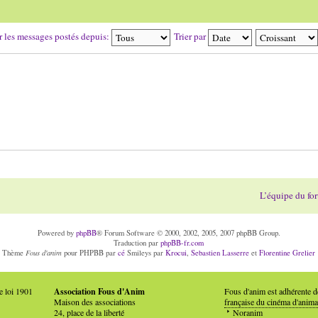
r les messages postés depuis:
Trier par
L’équipe du fo
Powered by
phpBB
® Forum Software © 2000, 2002, 2005, 2007 phpBB Group.
Traduction par
phpBB-fr.com
Fous d'anim
Thème
pour PHPBB par
cé
Smileys par
Krocui
,
Sebastien Lasserre
et
Florentine Grelier
e loi 1901
Association Fous d'Anim
Fous d'anim est adhérente 
Maison des associations
française du cinéma d'anima
24, place de la liberté
Noranim