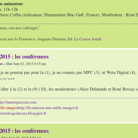
in animateur
n, 11h-12h
ierre Coffin (réalisateur, Illumination Mac Guff, France). Modérateur : René 
nta, son nez s'allongit."
ment pas le Flamenco
, Auguste Derrière, Ed.
Le Castor Astral
015 : les conférences
ou
» Mar Juin 02, 2015 8:15 am
je ne pourrai pas pour la (1), je ne connais pas MPC (3), ni Weta Digital (4), n
un jour" projeté)
d'aller à la (2) et la (9) (10), les modérateurs (Alice Delalande et René Broca) 
ttp://mariepaccou.com
lle images
http://la-maison-aux-mille-images.fr
/pleinlesgodasses.blogspot.fr
015 : les conférences
 Mar Juin 02, 2015 5:53 pm