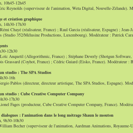
in, 10h45-12h45
Eric Reynolds (superviseur de l'animation, Weta Digital, Nouvelle-Zélande). M
 et création graphique
in, 14h30-17h30
Rémi Chayé (réalisateur, France) ; Raul Garcia (réalisateur, Espagne) ; Jean-
s (Studio 352/Mélusine Productions, Luxembourg). Modérateur : Patrick Carad
gents
9h30-12h30
 Loïc Anquetil (Allegorithmic, France) ; Stéphane Deverly (Shotgun Software, 
ois Grassard (Coyhot, France) ; Cédric Guiard (Eisko, France). Modérateur :
un studio : The SPA Studios
14h30-16h
Sergio Pablos (directeur, directeur artistique, The SPA Studios, Espagne). M
un studio : Cube Creative Computer Company
16h30-17h30
Lionel Fages (producteur, Cube Creative Computer Company, France). Modéra
dialogues : l'animation dans le long métrage Shaun le mouton
n, 9h30-10h30
William Becher (superviseur de l'animation, Aardman Animations, Royaume-Un