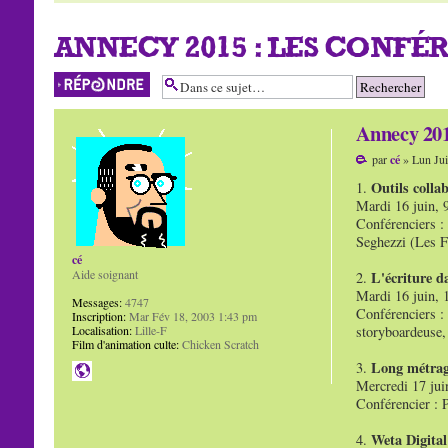
ANNECY 2015 : LES CONFÉ
Répondre
Annecy 2015
par
cé
» Lun Jui
Outils colla
1.
Mardi 16 juin,
Conférenciers :
Seghezzi (Les F
cé
Aide soignant
L'écriture d
2.
Mardi 16 juin,
Messages:
4747
Conférenciers :
Inscription:
Mar Fév 18, 2003 1:43 pm
Localisation:
Lille-F
storyboardeuse, 
Film d'animation culte:
Chicken Scratch
Long métrag
3.
Mercredi 17 jui
Conférencier : 
Weta Digital
4.