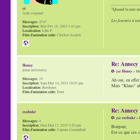
cé
"Quand la raie ma
Aide soignant
Les fourmis n'ai
Messages:
4747
Inscription:
Mar Fév 18, 2003 1:43 pm
Localisation:
Lille-F
Film d'animation culte:
Chicken Scratch
Re: Annecy 2
Honey
jeune névrosé(e)
par
Honey
» Me
Messages:
19
Ah oui, en effet
Inscription:
Sam Mar 14, 2015 10:03 pm
Mais "Klaus" alo
Localisation:
Bordeaux
Film d'animation culte:
Duet
Re: Annecy 2
exobnkr
par
exobnkr
» 
Messages:
4
Inscription:
Dim Mai 17, 2015 5:20 pm
Bonjour,
Film d'animation culte:
Captain Gummiball
Est-ce que ces c