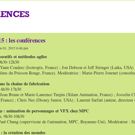
RENCES
 : les conférences
n 01, 2015 6:46 pm
boratifs et méthodes agiles
 9h30-12h30
 Yann Couderc (Isotropix, France) ; Jon Dobson et Jeff Stringer (Laika, USA) ;
ilms du Poisson Rouge, France). Modératrice : Marie-Pierre Journet (consultan
ans la chaîne de fabrication
 14h30-17h30
 Jean Brune et Marie-Laurence Turpin (Xilam Animation, France) ; Josselin Ch
France) ; Chris Nee (Disney Junior, USA) ; Laurent Sarfati (auteur, directeur
e : animation de personnages et VFX chez MPC
n, 9h30-10h30
Paul Chung (superviseur de l'animation, MPC, Royaume-Uni). Modérateur : Sim
 : la création des mondes