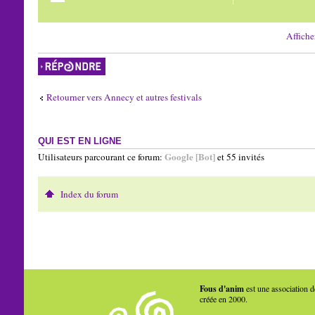
Affiche
Répondre
Retourner vers Annecy et autres festivals
QUI EST EN LIGNE
Google [Bot]
Utilisateurs parcourant ce forum:
et 55 invités
Index du forum
Fous d'anim
est une association d
créée en 2000.