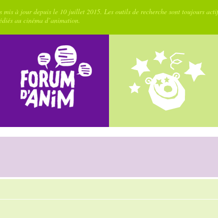
 mis à jour depuis le 10 juillet 2015. Les outils de recherche sont toujours acti
dédiés au cinéma d’animation.