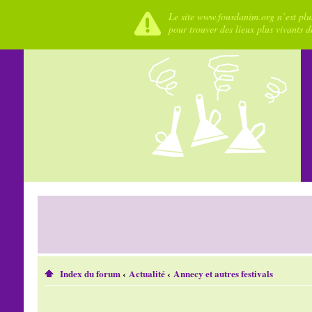
Le site www.fousdanim.org n’est plus
pour trouver des lieux plus vivants 
Index du forum
‹
Actualité
‹
Annecy et autres festivals