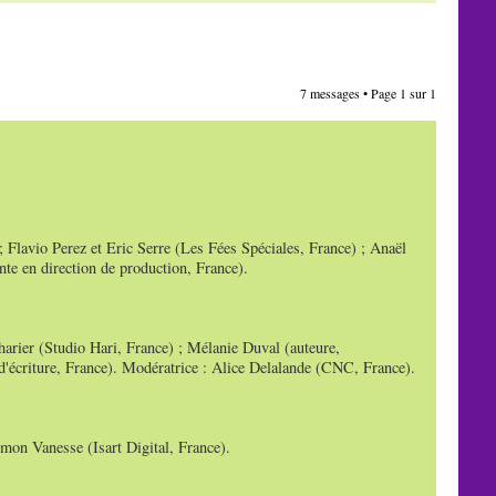
7 messages • Page
1
sur
1
 Flavio Perez et Eric Serre (Les Fées Spéciales, France) ; Anaël
te en direction de production, France).
arier (Studio Hari, France) ; Mélanie Duval (auteure,
 d'écriture, France). Modératrice : Alice Delalande (CNC, France).
on Vanesse (Isart Digital, France).