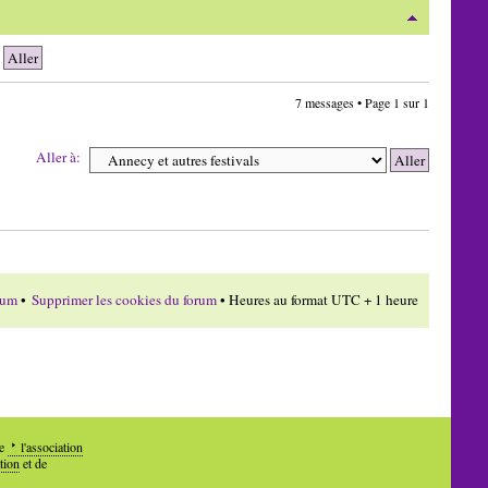
7 messages • Page
1
sur
1
Aller à:
rum
•
Supprimer les cookies du forum
• Heures au format UTC + 1 heure
de
l'association
tion
et de