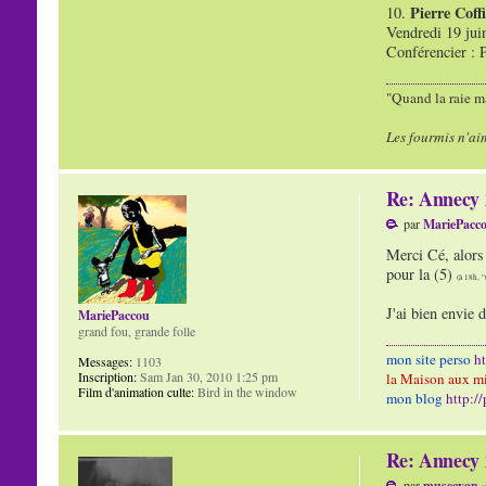
Pierre Coff
10.
Vendredi 19 jui
Conférencier : P
"Quand la raie ma
Les fourmis n'ai
Re: Annecy 2
par
MariePacc
Merci Cé, alors 
pour la (5)
(à 18h, "
J'ai bien envie 
MariePaccou
grand fou, grande folle
mon site perso
h
Messages:
1103
Inscription:
Sam Jan 30, 2010 1:25 pm
la Maison aux mi
Film d'animation culte:
Bird in the window
mon blog
http:/
Re: Annecy 2
par
musecyan
»