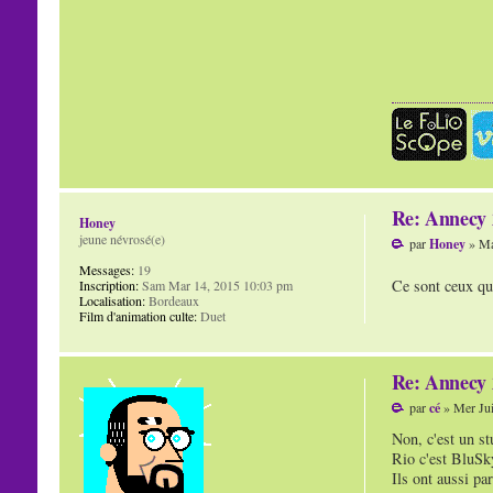
Re: Annecy 2
Honey
jeune névrosé(e)
par
Honey
» Ma
Messages:
19
Ce sont ceux qui
Inscription:
Sam Mar 14, 2015 10:03 pm
Localisation:
Bordeaux
Film d'animation culte:
Duet
Re: Annecy 2
par
cé
» Mer Jui
Non, c'est un st
Rio c'est BluSk
Ils ont aussi pa