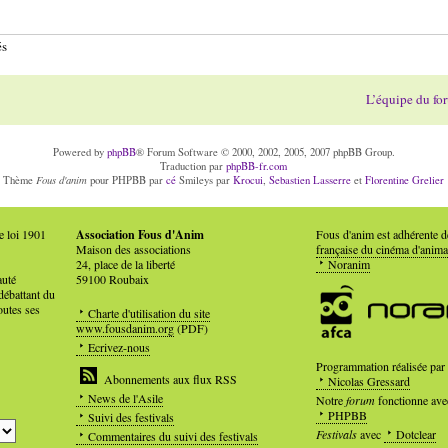
és
L’équipe du fo
Powered by
phpBB
® Forum Software © 2000, 2002, 2005, 2007 phpBB Group.
Traduction par
phpBB-fr.com
Fous d'anim
Thème
pour PHPBB par
cé
Smileys par
Krocui
,
Sebastien Lasserre
et
Florentine Grelier
e loi 1901
Association Fous d'Anim
Fous d'anim est adhérente 
Maison des associations
française du cinéma d'anima
24, place de la liberté
Noranim
auté
59100 Roubaix
débattant du
outes ses
Charte d'utilisation du site
www.fousdanim.org
(PDF)
Ecrivez-nous
Programmation réalisée par
Abonnements aux flux RSS
Nicolas Gressard
News de l'Asile
Notre
forum
fonctionne ave
PHPBB
Suivi des festivals
Festivals
avec
Dotclear
Commentaires du suivi des festivals