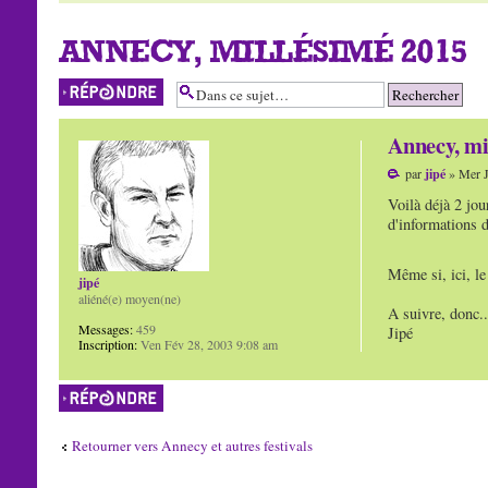
ANNECY, MILLÉSIMÉ 2015
Répondre
Annecy, mi
par
jipé
» Mer J
Voilà déjà 2 jou
d'informations d
Même si, ici, le
jipé
aliéné(e) moyen(ne)
A suivre, donc..
Messages:
459
Jipé
Inscription:
Ven Fév 28, 2003 9:08 am
Répondre
Retourner vers Annecy et autres festivals