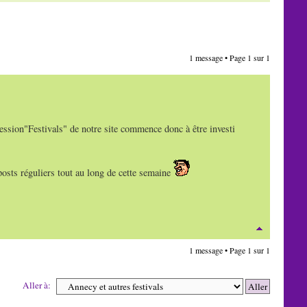
1 message • Page
1
sur
1
session"Festivals" de notre site commence donc à être investi
osts réguliers tout au long de cette semaine
1 message • Page
1
sur
1
Aller à: