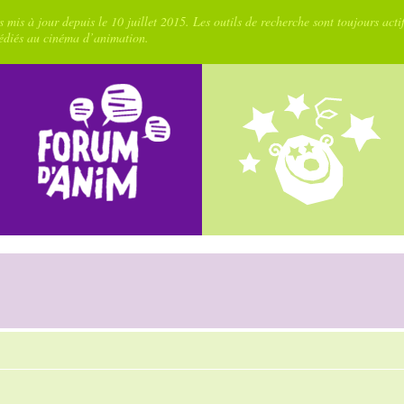
 mis à jour depuis le 10 juillet 2015. Les outils de recherche sont toujours acti
dédiés au cinéma d’animation.