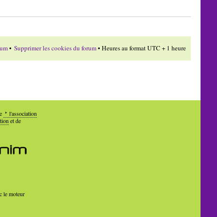
rum
•
Supprimer les cookies du forum
• Heures au format UTC + 1 heure
de
l'association
tion
et de
c le moteur