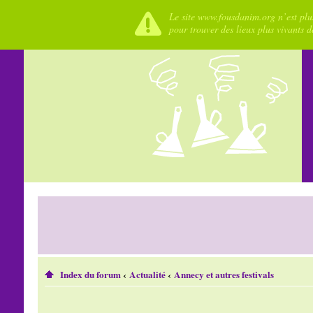
Le site www.fousdanim.org n’est plus
pour trouver des lieux plus vivants 
Index du forum
‹
Actualité
‹
Annecy et autres festivals