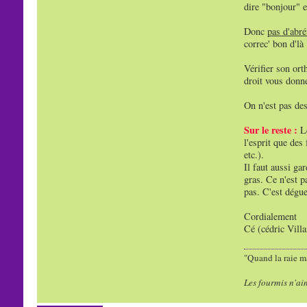
dire "bonjour" e
Donc
pas d'abré
correc' bon d'là 
Vérifier son ort
droit vous donne
On n'est pas des
Sur le reste :
Le
l'esprit que des
etc.).
Il faut aussi ga
gras. Ce n'est p
pas. C'est dégu
Cordialement
Cé (cédric Vill
"Quand la raie ma
Les fourmis n'ai