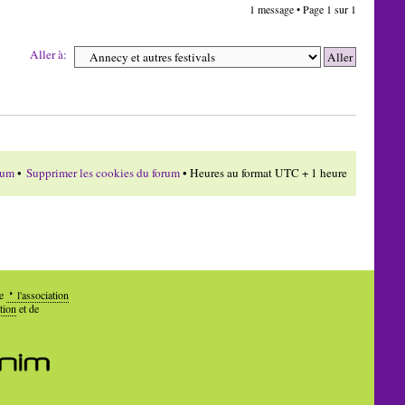
1 message • Page
1
sur
1
Aller à:
rum
•
Supprimer les cookies du forum
• Heures au format UTC + 1 heure
de
l'association
tion
et de