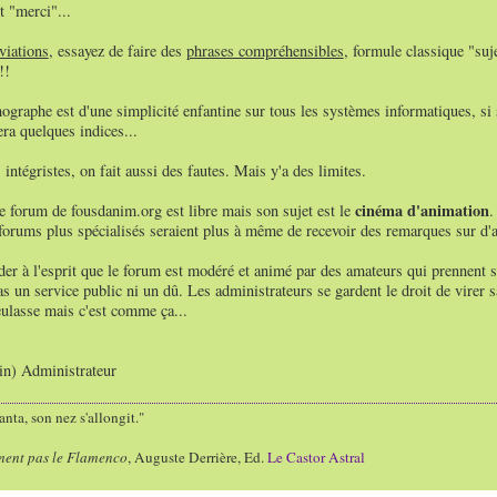
t "merci"...
viations
, essayez de faire des
phrases compréhensibles
, formule classique "suj
!!
hographe est d'une simplicité enfantine sur tous les systèmes informatiques, si s
ra quelques indices...
 intégristes, on fait aussi des fautes. Mais y'a des limites.
cinéma d'animation
 forum de fousdanim.org est libre mais son sujet est le
.
 forums plus spécialisés seraient plus à même de recevoir des remarques sur d'au
rder à l'esprit que le forum est modéré et animé par des amateurs qui prennent s
as un service public ni un dû. Les administrateurs se gardent le droit de virer 
eulasse mais c'est comme ça...
ain) Administrateur
nta, son nez s'allongit."
ment pas le Flamenco
, Auguste Derrière, Ed.
Le Castor Astral