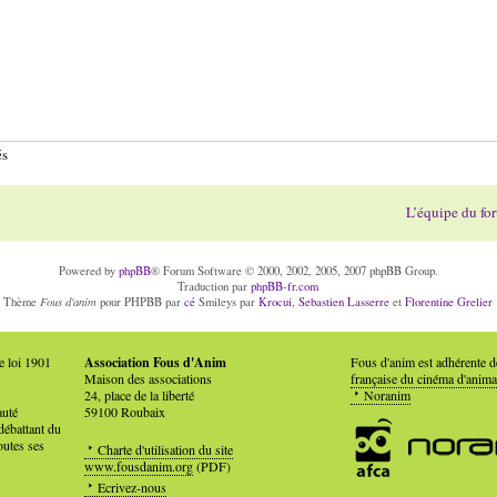
és
L’équipe du fo
Powered by
phpBB
® Forum Software © 2000, 2002, 2005, 2007 phpBB Group.
Traduction par
phpBB-fr.com
Fous d'anim
Thème
pour PHPBB par
cé
Smileys par
Krocui
,
Sebastien Lasserre
et
Florentine Grelier
e loi 1901
Association Fous d'Anim
Fous d'anim est adhérente 
Maison des associations
française du cinéma d'anima
24, place de la liberté
Noranim
auté
59100 Roubaix
débattant du
outes ses
Charte d'utilisation du site
www.fousdanim.org
(PDF)
Ecrivez-nous