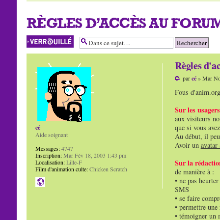
RÈGLES D'ACCÈS AU FOR
Sujet verrouillé
Règles d'a
par
cé
» Mar No
Fous d'anim.org 
Sur les usagers
aux visiteurs no
que si vous avez
cé
Aide soignant
Au début, il peu
Avoir un
avatar
Messages:
4747
Inscription:
Mar Fév 18, 2003 1:43 pm
Sur la rédacti
Localisation:
Lille-F
Film d'animation culte:
Chicken Scratch
de manière à :
• ne pas heurter
SMS
• se faire compr
• permettre une 
• témoigner un 