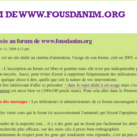
UM DE WWW.FOUSDANIM.ORG
ccès au forum de www.fousdanim.org
v 11, 2008 4:13 pm
est un site dédié au cinéma d'animation, l'usage de son forum, créé en 2003, est
 :
L'inscription au forum est libre et gratuite mais elle n'est pas indispensable 
n-inscrits. Aussi, pour éviter d'avoir à supprimer fréquemment des utilisateur
 quelque chose à dire, quelle que soit la nature de vos interventions.
t être intéressant d'aller se présenter
dans le sujet dédié à cet usage
mais c'es
 animé
est aussi bien vu (100x100 pixels maxi). Pour cela allez dans le
Panneau
on des messages :
Les utilisateurs et administrateurs de ce forum encouragent t
 les vieux cons qui le lisent (et accessoirement l'animent) qui frisent l'apople
endre de la majorité (oui... il y a des gens qui ne lisent pas facilement les abr
recherche plus efficace, sur des mots clés à priori bien orthographiés
minimum de respect pour les gens qui voudraient vous répondre, c'est un peu 