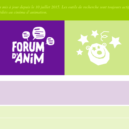
 mis à jour depuis le 10 juillet 2015. Les outils de recherche sont toujours acti
dédiés au cinéma d’animation.