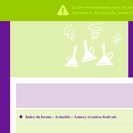
Le site www.fousdanim.org n’est plus
pour trouver des lieux plus vivants 
Index du forum
‹
Actualité
‹
Annecy et autres festivals