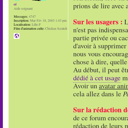
prions de lire avec a
cé
Aide soignant
Messages:
4747
Sur les usagers :
L'
Inscription:
Mar Fév 18, 2003 1:43 pm
Localisation:
Lille-F
n'est pas indispensa
Film d'animation culte:
Chicken Scratch
partie privée ou cac
d'avoir à supprimer
nous vous encourage
chose à dire, quelle
Au début, il peut êt
dédié à cet usage
ma
Avoir un
avatar an
cela allez dans le
P
Sur la rédaction d
de ce forum encoura
rédaction de leurs 