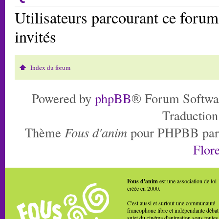
Utilisateurs parcourant ce forum:
invités
Index du forum
Powered by
phpBB
® Forum Softwa
Traduction
Thème
Fous d'anim
pour PHPBB pa
Flore
Fous d'anim
est une association de loi
créée en 2000.
C'est aussi et surtout une communauté
francophone libre et indépendante débat
sujet du cinéma d'animation sous toutes