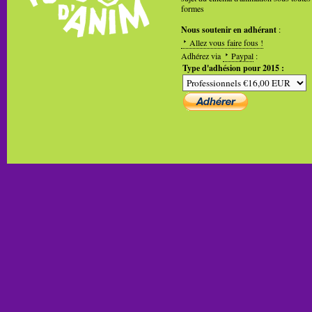
formes
Nous soutenir en adhérant
:
Allez vous faire fous !
Adhérez via
Paypal
:
Type d'adhésion pour 2015 :