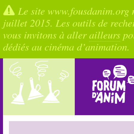
Le site www.fousdanim.org n
juillet 2015. Les outils de rech
vous invitons à aller
ailleurs
pou
dédiés au cinéma d’animation.