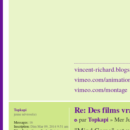
vincent-richard.blogs
vimeo.com/animatio
vimeo.com/montage
Re: Des films vr
Topkapi
jeune névrosé(e)
Topkapi
par
» Mer Ju
Messages:
16
Inscription:
Dim Mar 09, 2014 9:51 am