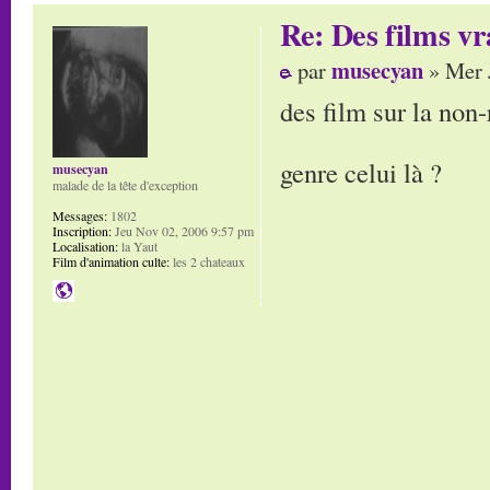
Re: Des films vr
musecyan
par
» Mer 
des film sur la non-
genre celui là ?
musecyan
malade de la tête d'exception
Messages:
1802
Inscription:
Jeu Nov 02, 2006 9:57 pm
Localisation:
la Yaut
Film d'animation culte:
les 2 chateaux