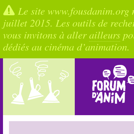
Le site www.fousdanim.org n
juillet 2015. Les outils de rech
vous invitons à aller
ailleurs
pou
dédiés au cinéma d’animation.