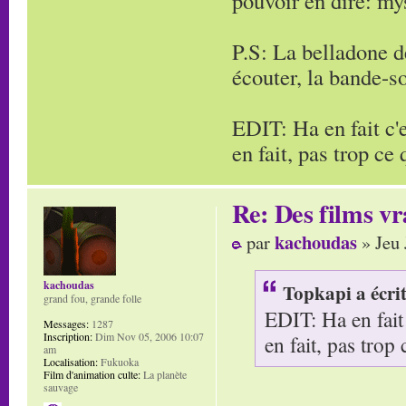
pouvoir en dire: mys
P.S: La belladone de
écouter, la bande-s
EDIT: Ha en fait c'e
en fait, pas trop ce
Re: Des films vr
kachoudas
par
» Jeu 
kachoudas
Topkapi a écrit
grand fou, grande folle
EDIT: Ha en fait 
Messages:
1287
Inscription:
Dim Nov 05, 2006 10:07
en fait, pas trop
am
Localisation:
Fukuoka
Film d'animation culte:
La planète
sauvage