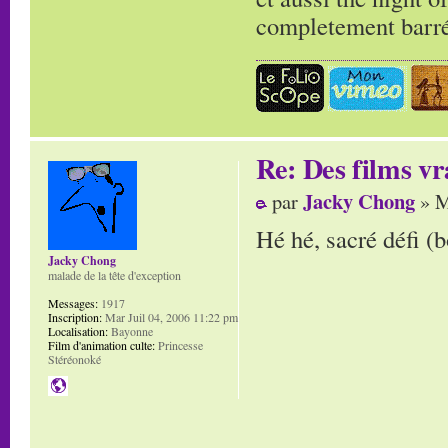
completement barr
Re: Des films vr
Jacky Chong
par
» M
Hé hé, sacré défi (b
Jacky Chong
malade de la tête d'exception
Messages:
1917
Inscription:
Mar Juil 04, 2006 11:22 pm
Localisation:
Bayonne
Film d'animation culte:
Princesse
Stéréonoké