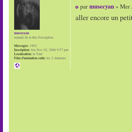
musecyan
par
» Mer 
aller encore un peti
musecyan
malade de la tête d'exception
Messages:
1802
Inscription:
Jeu Nov 02, 2006 9:57 pm
Localisation:
la Yaut
Film d'animation culte:
les 2 chateaux