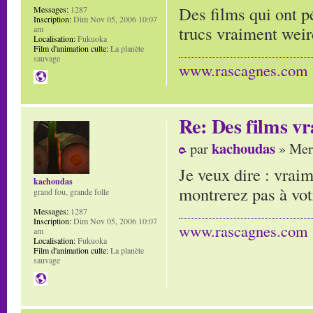
Des films qui ont p
Messages:
1287
Inscription:
Dim Nov 05, 2006 10:07
trucs vraiment weird
am
Localisation:
Fukuoka
Film d'animation culte:
La planète
sauvage
www.rascagnes.com
Re: Des films vr
kachoudas
par
» Mer 
Je veux dire : vrai
kachoudas
montrerez pas à vot
grand fou, grande folle
Messages:
1287
Inscription:
Dim Nov 05, 2006 10:07
www.rascagnes.com
am
Localisation:
Fukuoka
Film d'animation culte:
La planète
sauvage