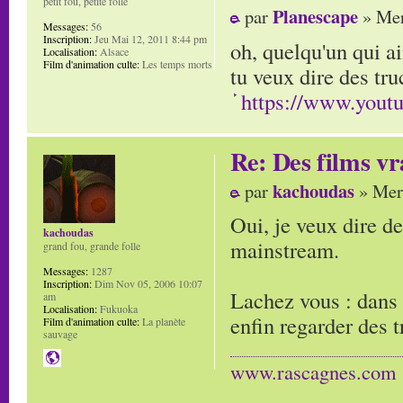
petit fou, petite folle
Planescape
par
» Mer
Messages:
56
Inscription:
Jeu Mai 12, 2011 8:44 pm
oh, quelqu'un qui a
Localisation:
Alsace
Film d'animation culte:
Les temps morts
tu veux dire des tr
https://www.you
Re: Des films vr
kachoudas
par
» Mer 
Oui, je veux dire de
kachoudas
mainstream.
grand fou, grande folle
Messages:
1287
Inscription:
Dim Nov 05, 2006 10:07
Lachez vous : dans 
am
Localisation:
Fukuoka
enfin regarder des t
Film d'animation culte:
La planète
sauvage
www.rascagnes.com