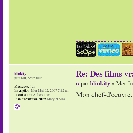
Re: Des films vr
blinkity
petit fou, petite folle
blinkity
par
» Mer Ju
Messages:
125
Inscription:
Mer Mai 02, 2007 7:12 am
Mon chef-d'oeuvre.
Localisation:
Aubervilliers
Film d'animation culte:
Mary et Max