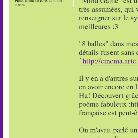
"Mind Game" est un 
Film d'animation culte:
Le Roi et
l'Oiseau
très assumées, qui v
renseigner sur le sy
meilleures :3
"8 balles" dans mes
détails fusent sans
http://cinema.arte.t
Il y en a d'autres s
en avoir encore en l
Ha! Découvert grâce
poème fabuleux :ht
française est peut-êt
On m'avait parlé un