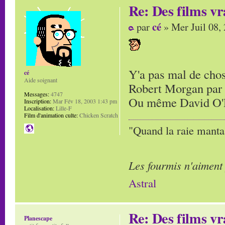
Re: Des films vr
cé
par
» Mer Juil 08,
Y'a pas mal de cho
cé
Aide soignant
Robert Morgan par
Messages:
4747
Ou même David O'Re
Inscription:
Mar Fév 18, 2003 1:43 pm
Localisation:
Lille-F
Film d'animation culte:
Chicken Scratch
"Quand la raie manta,
Les fourmis n'aiment
Astral
Re: Des films vr
Planescape