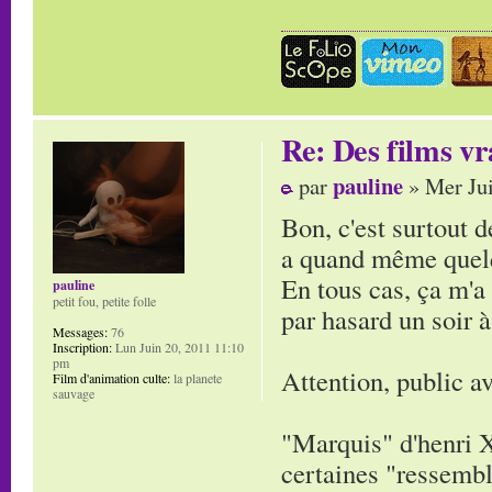
Re: Des films vr
pauline
par
» Mer Jui
Bon, c'est surtout d
a quand même quelq
En tous cas, ça m'a
pauline
petit fou, petite folle
par hasard un soir à 
Messages:
76
Inscription:
Lun Juin 20, 2011 11:10
pm
Attention, public av
Film d'animation culte:
la planete
sauvage
"Marquis" d'henri 
certaines "ressembl