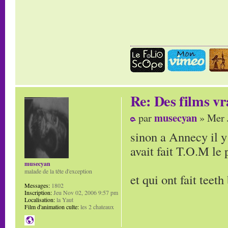
Re: Des films vr
musecyan
par
» Mer 
sinon a Annecy il y
avait fait T.O.M le 
musecyan
malade de la tête d'exception
et qui ont fait teeth
Messages:
1802
Inscription:
Jeu Nov 02, 2006 9:57 pm
Localisation:
la Yaut
Film d'animation culte:
les 2 chateaux