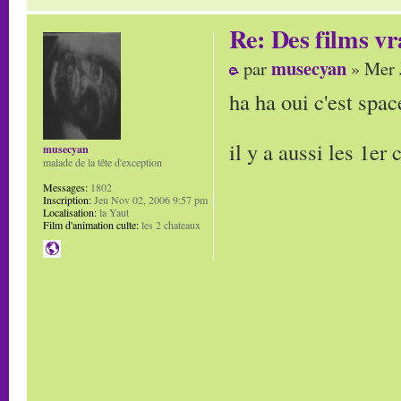
Re: Des films vr
musecyan
par
» Mer 
ha ha oui c'est spac
il y a aussi les 1e
musecyan
malade de la tête d'exception
Messages:
1802
Inscription:
Jeu Nov 02, 2006 9:57 pm
Localisation:
la Yaut
Film d'animation culte:
les 2 chateaux