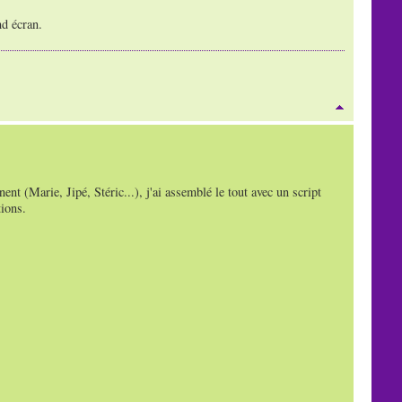
nd écran.
nt (Marie, Jipé, Stéric...), j'ai assemblé le tout avec un script
tions.