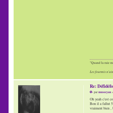
"Quand la raie ma
Les fourmis n'ai
Re: Défidéfo
par
musecyan
»
Oh yeah c'est co
Bon il a fallut 5
vraiment bien , 