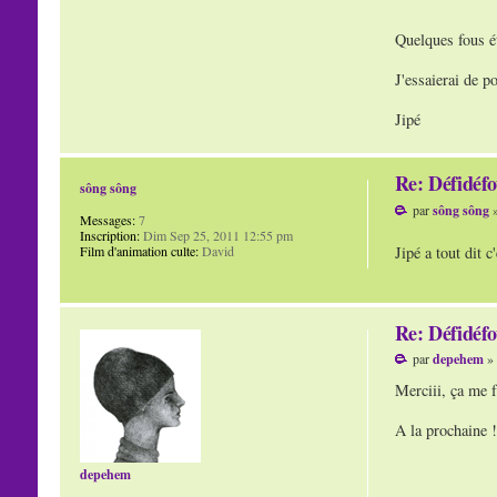
Quelques fous ét
J'essaierai de p
Jipé
Re: Défidéfo
sông sông
par
sông sông
»
Messages:
7
Inscription:
Dim Sep 25, 2011 12:55 pm
Jipé a tout dit 
Film d'animation culte:
David
Re: Défidéfo
par
depehem
» 
Merciii, ça me f
A la prochaine !
depehem