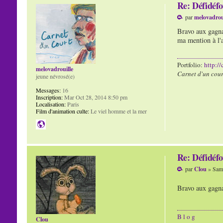
Re: Défidéfo
par
melovadrou
Bravo aux gagnan
ma mention à l'a
Portfolio:
http:/
melovadrouille
Carnet d'un cour
jeune névrosé(e)
Messages:
16
Inscription:
Mar Oct 28, 2014 8:50 pm
Localisation:
Paris
Film d'animation culte:
Le viel homme et la mer
Re: Défidéfo
par
Clou
» Sam 
Bravo aux gagna
B l o g
Clou