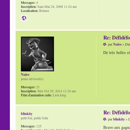
Messages:
4
Inscription:
Sam Mai 24, 2008 11:24 am
Localisation:
Rennes
Re: Défidéfo
par
Naïro
» Dim
De très belles r
Naïro
jeune névrosé(e)
Messages:
21
Inscription:
Mer Oct 29, 2014 11:16 am
Film d'animation culte:
Lion king
Re: Défidéfo
blinkity
petit fou, petite folle
par
blinkity
» D
Messages:
125
Bravo aux gagna
Inscription:
Mer Mai 02, 2007 7:12 am