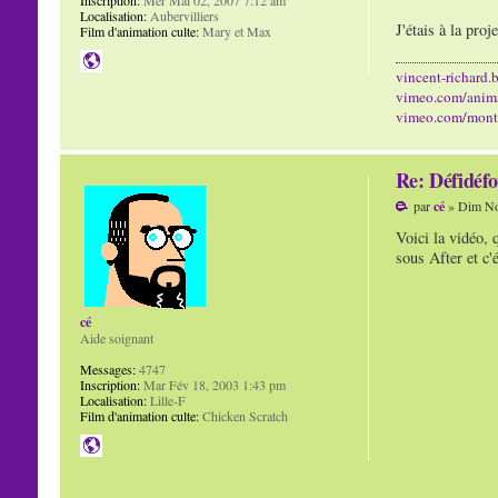
Localisation:
Aubervilliers
J'étais à la proj
Film d'animation culte:
Mary et Max
vincent-richard.b
vimeo.com/anim
vimeo.com/mont
Re: Défidéfo
par
cé
» Dim No
Voici la vidéo, 
sous After et c'
cé
Aide soignant
Messages:
4747
Inscription:
Mar Fév 18, 2003 1:43 pm
Localisation:
Lille-F
Film d'animation culte:
Chicken Scratch