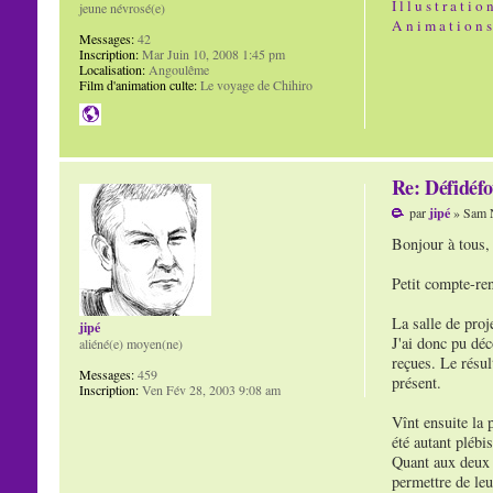
I l l u s t r a t i o 
jeune névrosé(e)
A n i m a t i o n s
Messages:
42
Inscription:
Mar Juin 10, 2008 1:45 pm
Localisation:
Angoulême
Film d'animation culte:
Le voyage de Chihiro
Re: Défidéfo
par
jipé
» Sam N
Bonjour à tous,
Petit compte-ren
La salle de proj
jipé
J'ai donc pu déc
aliéné(e) moyen(ne)
reçues. Le résul
Messages:
459
présent.
Inscription:
Ven Fév 28, 2003 9:08 am
Vînt ensuite la 
été autant plébi
Quant aux deux a
permettre de leu