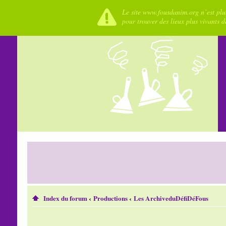
Le site www.fousdanim.org n’est plus
pour trouver des lieux plus vivants 
Index du forum
‹
Productions
‹
Les ArchiveduDéfiDéFous