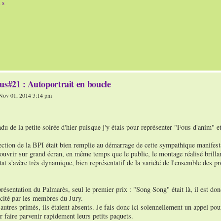
n s
us#21 : Autoportrait en boucle
ov 01, 2014 3:14 pm
du de la petite soirée d'hier puisque j'y étais pour représenter "Fous d'anim" et
ection de la BPI était bien remplie au démarrage de cette sympathique manifest
ouvrir sur grand écran, en même temps que le public, le montage réalisé brill
tat s'avère très dynamique, bien représentatif de la variété de l'ensemble des pr
présentation du Palmarès, seul le premier prix : "Song Song" était là, il est don
scité par les membres du Jury.
utres primés, ils étaient absents. Je fais donc ici solennellement un appel pou
r faire parvenir rapidement leurs petits paquets.