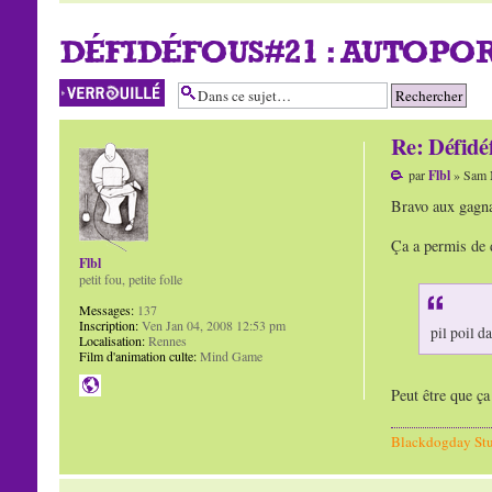
DÉFIDÉFOUS#21 : AUTOPO
Sujet verrouillé
Re: Défidé
par
Flbl
» Sam 
Bravo aux gagnan
Ça a permis de 
Flbl
petit fou, petite folle
Messages:
137
Inscription:
Ven Jan 04, 2008 12:53 pm
pil poil d
Localisation:
Rennes
Film d'animation culte:
Mind Game
Peut être que ça
Blackdogday St