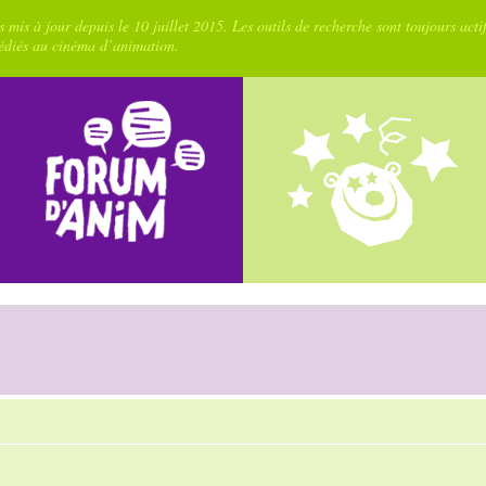
 mis à jour depuis le 10 juillet 2015. Les outils de recherche sont toujours acti
dédiés au cinéma d’animation.