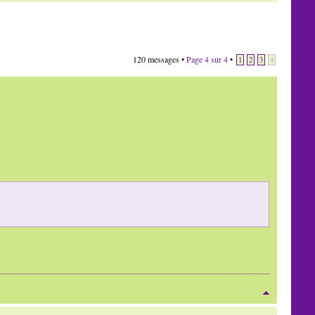
120 messages •
Page
4
sur
4
•
1
2
3
4