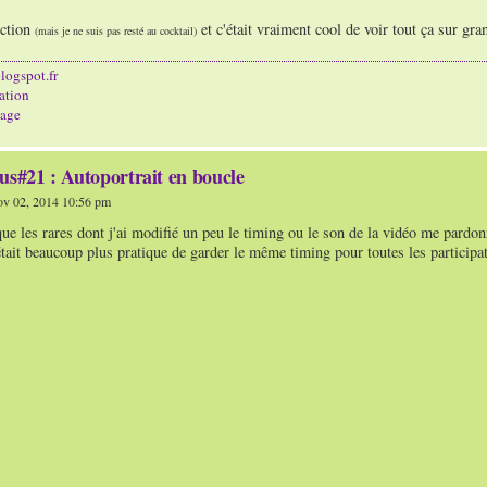
ection
et c'était vraiment cool de voir tout ça sur gra
(mais je ne suis pas resté au cocktail)
logspot.fr
ation
age
us#21 : Autoportrait en boucle
v 02, 2014 10:56 pm
que les rares dont j'ai modifié un peu le timing ou le son de la vidéo me pardonne
était beaucoup plus pratique de garder le même timing pour toutes les participa