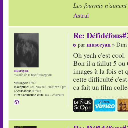
Les fourmis n'aiment
Astral
Re: Défidéfous#2
musecyan
par
» Dim 
Oh yeah c'est cool.
Bon il a fallut 5 ou
images à la fois et 
musecyan
malade de la tête d'exception
cette difficulté c'e
Messages:
1802
ca fait un film coll
Inscription:
Jeu Nov 02, 2006 9:57 pm
Localisation:
la Yaut
Film d'animation culte:
les 2 chateaux
Re: Défidéfous#2