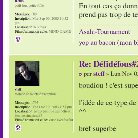
Rems
En tout cas ça donn
petit fou, petite folle
prend pas trop de t
Messages:
180
Inscription:
Mar Sep 06, 2005 10:32
pm
Localisation:
Roubaix
Asahi-Tournament
Film d'animation culte:
MIND GAME
yop au bacon (mon b
Re: Défidéfous#2
steff
par
» Lun Nov 0
boudiou ! c'est supe
steff
malade de la tête d'exception
l'idée de ce type d
Messages:
1793
Inscription:
Ven Déc 19, 2003 1:51 pm
^^
Localisation:
je dis pas que des bêtises,
j'en dessine aussi !
Film d'animation culte:
valse avec bachir
bref superbe