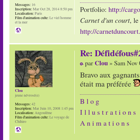
Messages:
16
Portfolio:
http://carg
Inscription:
Mar Oct 28, 2014 8:50 pm
Localisation:
Paris
Film d'animation culte:
Le viel homme
Carnet d'un court
, l
et la mer
http://carnetduncour
Re: Défidéfous#2
Clou
par
» Sam Nov 0
Bravo aux gagnants 
était ma préférée
Clou
jeune névrosé(e)
B l o g
Messages:
42
Inscription:
Mar Juin 10, 2008 1:45 pm
I l l u s t r a t i o n s
Localisation:
Angoulême
Film d'animation culte:
Le voyage de
A n i m a t i o n s
Chihiro