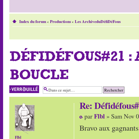
Index du forum
‹
Productions
‹
Les ArchiveduDéfiDéFous
DÉFIDÉFOUS#21 :
BOUCLE
Sujet verrouillé
Re: Défidéfous#
Flbl
par
» Sam Nov 0
Bravo aux gagnants (
Flbl