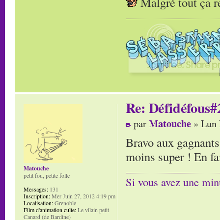
Malgré tout ça 
Re: Défidéfous#2
Matouche
par
» Lun 
Bravo aux gagnants,
moins super ! En fa
Matouche
petit fou, petite folle
Si vous avez une minu
Messages:
131
Inscription:
Mer Juin 27, 2012 4:19 pm
Localisation:
Grenoble
Film d'animation culte:
Le vilain petit
Canard (de Bardine)