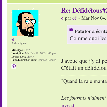
Re: Défidéfous#2
cé
par
» Mar Nov 04,
Patator a écrit
Comme quoi les a
cé
Aide soignant
Messages:
4747
Inscription:
Mar Fév 18, 2003 1:43 pm
Localisation:
Lille-F
J'avoue que j'y ai p
Film d'animation culte:
Chicken Scratch
C'était un défidéf
"Quand la raie manta,
Les fourmis n'aiment
Astral