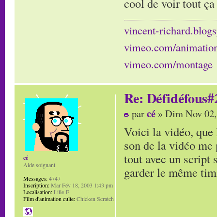
cool de voir tout ça
vincent-richard.blogs
vimeo.com/animatio
vimeo.com/montage
Re: Défidéfous#2
cé
par
» Dim Nov 02,
Voici la vidéo, que 
son de la vidéo me p
tout avec un script 
cé
Aide soignant
garder le même timi
Messages:
4747
Inscription:
Mar Fév 18, 2003 1:43 pm
Localisation:
Lille-F
Film d'animation culte:
Chicken Scratch