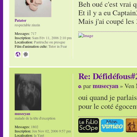
Beh oué c'est vrai 
Et il y a eu Capta
Mais j'ai coupé les 
Patator
respectable zinzin
Messages:
717
Inscription:
Sam Fév 11, 2006 2:10 pm
Localisation:
Pantruche ou presque
Film d'animation culte:
Tutor in Fear
Re: Défidéfous#2
musecyan
par
» Ven 
oui quand je parlais
pour le coté égocen
musecyan
malade de la tête d'exception
Messages:
1802
Inscription:
Jeu Nov 02, 2006 9:57 pm
Localisation:
la Yaut