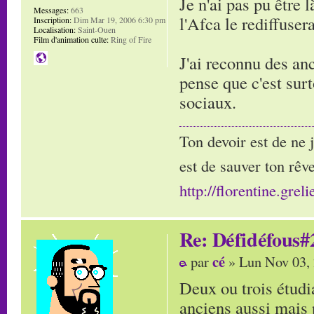
Je n'ai pas pu être 
Messages:
663
l'Afca le rediffusera
Inscription:
Dim Mar 19, 2006 6:30 pm
Localisation:
Saint-Ouen
Film d'animation culte:
Ring of Fire
J'ai reconnu des an
pense que c'est surt
sociaux.
Ton devoir est de ne 
est de sauver ton rêve
http://florentine.greli
Re: Défidéfous#2
cé
par
» Lun Nov 03,
Deux ou trois étudi
anciens aussi mais 