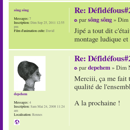
Re: Défidéfous#2
sông sông
sông sông
par
» Dim 
Messages:
7
Inscription:
Dim Sep 25, 2011 12:55
pm
Jipé a tout dit c'ét
Film d'animation culte:
David
montage ludique et 
Re: Défidéfous#2
depehem
par
» Dim N
Merciii, ça me fait 
qualité de l'ensembl
depehem
A la prochaine !
Messages:
4
Inscription:
Sam Mai 24, 2008 11:24
am
Localisation:
Rennes