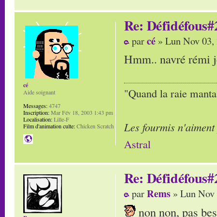
Re: Défidéfous#2
cé
par
» Lun Nov 03,
Hmm.. navré rémi je 
cé
"Quand la raie manta,
Aide soignant
Messages:
4747
Inscription:
Mar Fév 18, 2003 1:43 pm
Localisation:
Lille-F
Les fourmis n'aiment
Film d'animation culte:
Chicken Scratch
Astral
Re: Défidéfous#2
Rems
par
» Lun Nov 
non non, pas beso