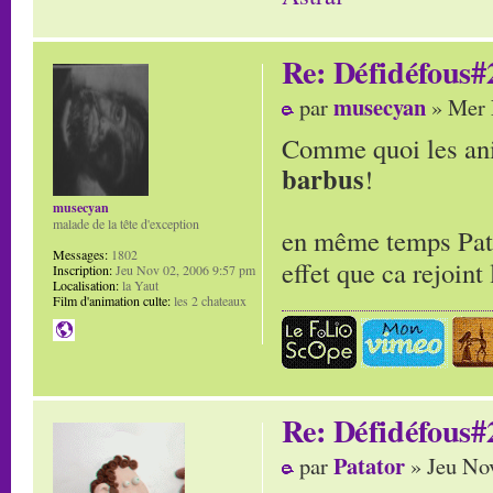
Re: Défidéfous#2
musecyan
par
» Mer 
Comme quoi les ani
barbus
!
musecyan
malade de la tête d'exception
en même temps Patat
Messages:
1802
effet que ca rejoin
Inscription:
Jeu Nov 02, 2006 9:57 pm
Localisation:
la Yaut
Film d'animation culte:
les 2 chateaux
Re: Défidéfous#2
Patator
par
» Jeu No