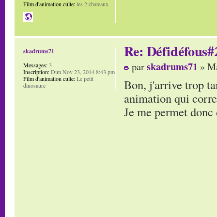
Film d'animation culte:
les 2 chateaux
Re: Défidéfous#2
skadrums71
skadrums71
par
» Ma
Messages:
3
Inscription:
Dim Nov 23, 2014 8:43 pm
Film d'animation culte:
Le petit
Bon, j'arrive trop t
dinosaure
animation qui corre
Je me permet donc d