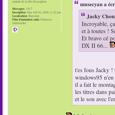
malade de la tête d'exception
musecyan a écr
Messages:
1917
Inscription:
Mar Juil 04, 2006 11:22 pm
Jacky Chong
Localisation:
Bayonne
Film d'animation culte:
Princesse
Incroyable, ça
Stéréonoké
et à toutes ! S
Et bravo cé po
DX II 66...
t'es fous Jacky 
windows95 n'en 
il a fait le mon
les titres dans pa
et le son avec l