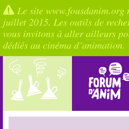
Le site www.fousdanim.org n
juillet 2015. Les outils de rech
vous invitons à aller
ailleurs
pou
dédiés au cinéma d’animation.