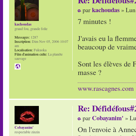
kachoudas
par
» Lun
7 minutes !
kachoudas
grand fou, grande folle
J'avais eu la flemme
Messages:
1287
Inscription:
Dim Nov 05, 2006 10:07
beaucoup de vraiment
am
Localisation:
Fukuoka
Film d'animation culte:
La planète
sauvage
Sont les élèves de F
masse ?
www.rascagnes.com
Re: Défidéfous#2
Cobayanim'
par
» Lu
On l'envoie à Anne
Cobayanim'
respectable zinzin