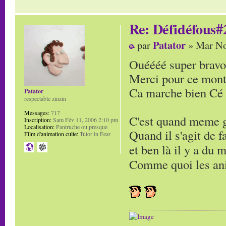
Re: Défidéfous#2
Patator
par
» Mar No
Ouéééé super bravo
Merci pour ce mont
Ca marche bien Cé 
Patator
respectable zinzin
Messages:
717
C'est quand meme g
Inscription:
Sam Fév 11, 2006 2:10 pm
Localisation:
Pantruche ou presque
Quand il s'agit de 
Film d'animation culte:
Tutor in Fear
et ben là il y a du
Comme quoi les ani