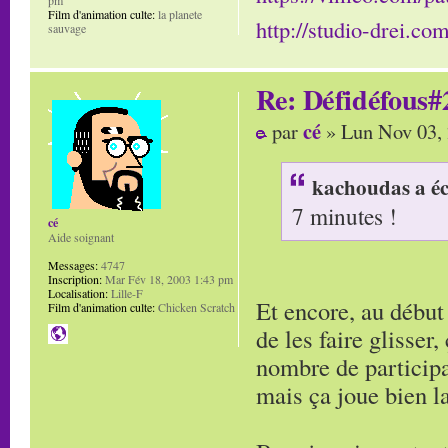
Film d'animation culte:
la planete
http://studio-drei.com
sauvage
Re: Défidéfous#2
cé
par
» Lun Nov 03,
kachoudas a éc
7 minutes !
cé
Aide soignant
Messages:
4747
Inscription:
Mar Fév 18, 2003 1:43 pm
Localisation:
Lille-F
Et encore, au début 
Film d'animation culte:
Chicken Scratch
de les faire glisser,
nombre de participat
mais ça joue bien la