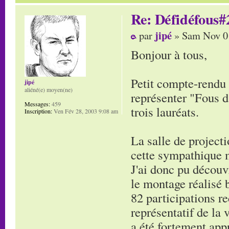
Re: Défidéfous#2
jipé
par
» Sam Nov 01
Bonjour à tous,
Petit compte-rendu d
jipé
aliéné(e) moyen(ne)
représenter "Fous d
Messages:
459
trois lauréats.
Inscription:
Ven Fév 28, 2003 9:08 am
La salle de project
cette sympathique m
J'ai donc pu découv
le montage réalisé 
82 participations re
représentatif de la 
a été fortement appr