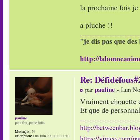
la prochaine fois je
a pluche !!
"je dis pas que des 
http://labonneanime
Re: Défidéfous#2
pauline
par
» Lun No
Vraiment chouette 
Et que de personnal
pauline
petit fou, petite folle
http://betweenbar.blo
Messages:
76
Inscription:
Lun Juin 20, 2011 11:10
https://vimeo.com/pa
pm