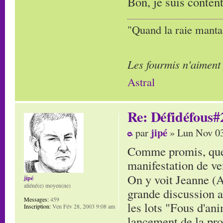
Bon, je suis conten
"Quand la raie manta,
Les fourmis n'aiment
Astral
Re: Défidéfous#2
jipé
par
» Lun Nov 03
Comme promis, quelq
manifestation de ve
On y voit Jeanne (
jipé
aliéné(e) moyen(ne)
grande discussion av
Messages:
459
les lots "Fous d'ani
Inscription:
Ven Fév 28, 2003 9:08 am
lancement de la pro