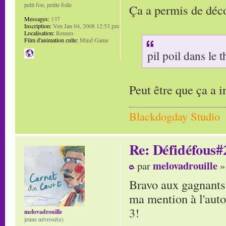
petit fou, petite folle
Ça a permis de déc
Messages:
137
Inscription:
Ven Jan 04, 2008 12:53 pm
Localisation:
Rennes
Film d'animation culte:
Mind Game
pil poil dans le
Peut être que ça a i
Blackdogday Studio
Re: Défidéfous#2
melovadrouille
par
»
Bravo aux gagnants!
ma mention à l'autop
3!
melovadrouille
jeune névrosé(e)