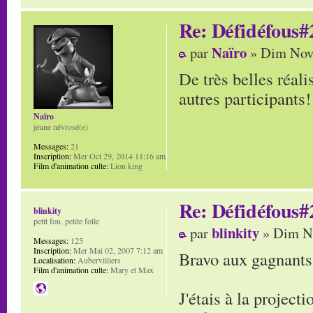
Re: Défidéfous#2
Naïro
par
» Dim Nov 
De très belles réali
autres participants!
Naïro
jeune névrosé(e)
Messages:
21
Inscription:
Mer Oct 29, 2014 11:16 am
Film d'animation culte:
Lion king
Re: Défidéfous#2
blinkity
petit fou, petite folle
blinkity
par
» Dim No
Messages:
125
Inscription:
Mer Mai 02, 2007 7:12 am
Bravo aux gagnants
Localisation:
Aubervilliers
Film d'animation culte:
Mary et Max
J'étais à la project