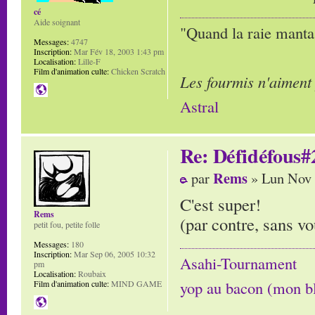
cé
Aide soignant
"Quand la raie manta,
Messages:
4747
Inscription:
Mar Fév 18, 2003 1:43 pm
Localisation:
Lille-F
Film d'animation culte:
Chicken Scratch
Les fourmis n'aiment
Astral
Re: Défidéfous#2
Rems
par
» Lun Nov 
C'est super!
Rems
(par contre, sans vo
petit fou, petite folle
Messages:
180
Inscription:
Mar Sep 06, 2005 10:32
Asahi-Tournament
pm
Localisation:
Roubaix
yop au bacon (mon b
Film d'animation culte:
MIND GAME