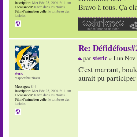
Inscription:
Mer Fév 25, 2004 2:11 am
Bravo à tous. Ça cl
Localisation:
la tête dans les étoiles
Film d'animation culte:
le tombeau des
lucioles
Re: Défidéfous#2
steric
par
» Lun Nov 
C'est marrant, boule
steric
aurait pu participer
respectable zinzin
Messages:
844
Inscription:
Mer Fév 25, 2004 2:11 am
Localisation:
la tête dans les étoiles
Film d'animation culte:
le tombeau des
lucioles