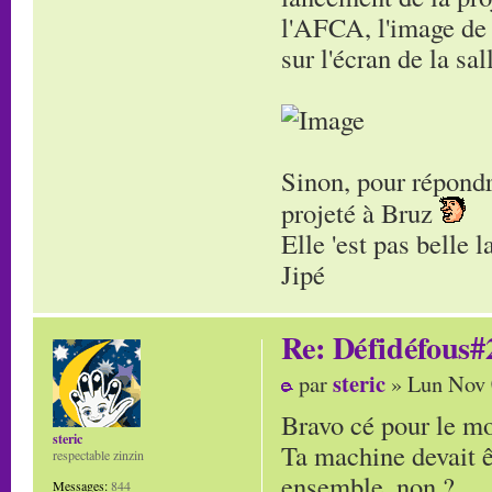
l'AFCA, l'image de 
sur l'écran de la s
Sinon, pour répondr
projeté à Bruz
Elle 'est pas belle 
Jipé
Re: Défidéfous#2
steric
par
» Lun Nov 
Bravo cé pour le m
steric
Ta machine devait êt
respectable zinzin
ensemble, non ?
Messages:
844