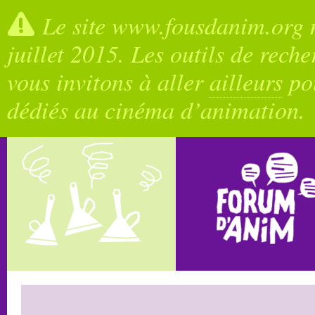
Le site www.fousdanim.org n
juillet 2015. Les outils de rech
vous invitons à aller
ailleurs
pou
dédiés au cinéma d’animation.