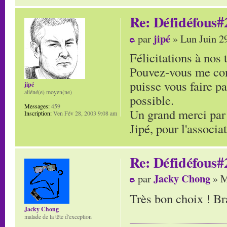
Re: Défidéfous#2
jipé
par
» Lun Juin 2
Félicitations à nos
Pouvez-vous me com
puisse vous faire pa
jipé
aliéné(e) moyen(ne)
possible.
Messages:
459
Un grand merci par
Inscription:
Ven Fév 28, 2003 9:08 am
Jipé, pour l'associ
Re: Défidéfous#2
Jacky Chong
par
» M
Très bon choix ! B
Jacky Chong
malade de la tête d'exception