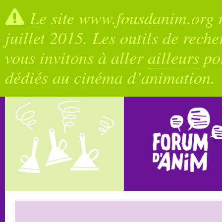
Le site www.fousdanim.org n
juillet 2015. Les outils de rech
vous invitons à aller
ailleurs
pou
dédiés au cinéma d’animation.