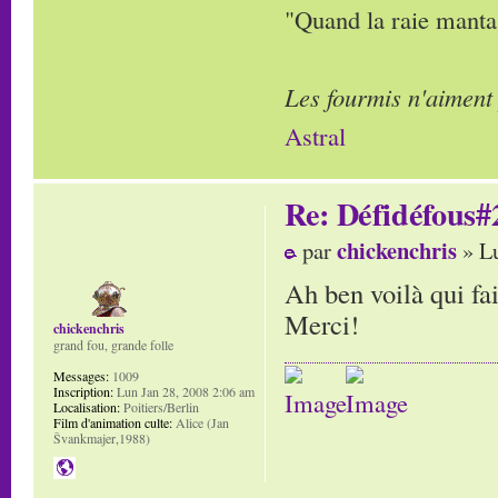
"Quand la raie manta,
Les fourmis n'aiment
Astral
Re: Défidéfous#2
chickenchris
par
» Lu
Ah ben voilà qui fai
Merci!
chickenchris
grand fou, grande folle
Messages:
1009
Inscription:
Lun Jan 28, 2008 2:06 am
Localisation:
Poitiers/Berlin
Film d'animation culte:
Alice (Jan
Švankmajer,1988)