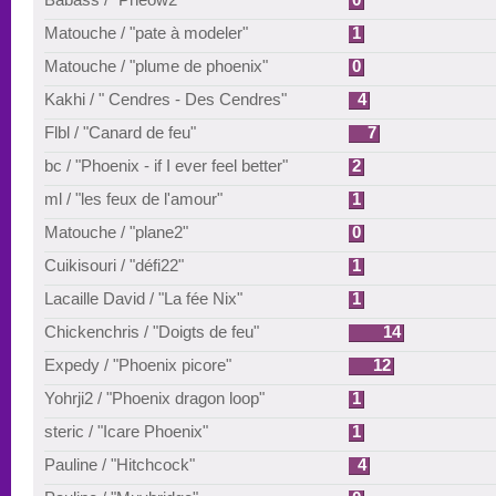
Matouche / "pate à modeler"
1
Matouche / "plume de phoenix"
0
Kakhi / " Cendres - Des Cendres"
4
Flbl / "Canard de feu"
7
bc / "Phoenix - if I ever feel better"
2
ml / "les feux de l'amour"
1
Matouche / "plane2"
0
Cuikisouri / "défi22"
1
Lacaille David / "La fée Nix"
1
Chickenchris / "Doigts de feu"
14
Expedy / "Phoenix picore"
12
Yohrji2 / "Phoenix dragon loop"
1
steric / "Icare Phoenix"
1
Pauline / "Hitchcock"
4