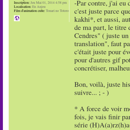
-Par contre, j'ai eu
Inscription:
Jeu Mai 01, 2014 4:58 pm
Localisation:
En Anjou
c'est juste parce q
Film d'animation culte:
Tonari no Totoro
kakhi*, et aussi, a
de ma part, le titre
Cendres" ( juste un
translation", faut pa
c'était juste pour é
pour d'autres gif po
concrétiser, malheur
Bon, voilà, juste hi
suivre... ; - )
* A force de voir 
fois, je vais finir 
série (H)A(a)rz(h)a