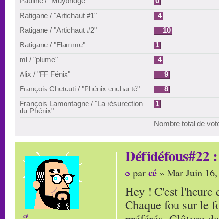
Pauline / "Muybridge"
0
Ratigane / "Artichaut #1"
4
Ratigane / "Artichaut #2"
10
Ratigane / "Flamme"
1
ml / "plume"
4
Alix / "FF Fénix"
9
François Chetcuti / "Phénix enchanté"
8
François Lamontagne / "La résurection
1
du Phénix"
Nombre total de vot
Défidéfous#22 : 
cé
par
» Mar Juin 16,
Hey ! C'est l'heure 
Chaque fou sur le 
préférés. Clôture d
cé