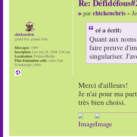
Re: Défidéfous#2
chickenchris
par
» Je
cé a écrit:
chickenchris
Quant aux noms il
grand fou, grande folle
faire preuve d'im
Messages:
1009
Inscription:
Lun Jan 28, 2008 2:06 am
singulariser. J'a
Localisation:
Poitiers/Berlin
Film d'animation culte:
Alice (Jan
Švankmajer,1988)
Merci d'ailleurs!
Je n'ai pour ma par
très bien choisi.