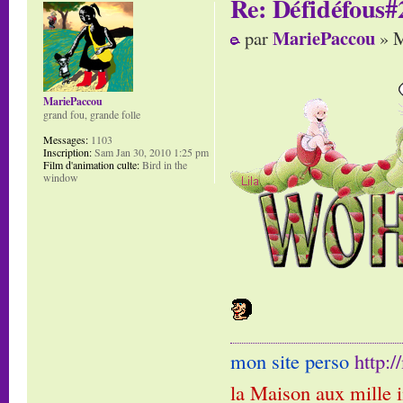
Re: Défidéfous#2
MariePaccou
par
» M
MariePaccou
grand fou, grande folle
Messages:
1103
Inscription:
Sam Jan 30, 2010 1:25 pm
Film d'animation culte:
Bird in the
window
mon site perso
http:
la Maison aux mille 