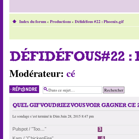
Index du forum
‹
Productions
‹
Défidéfous #22 : Phoenix.gif
DÉFIDÉFOUS#22 : 
Modérateur:
cé
Répondre
QUEL GIF VOUDRIEZ VOUS VOIR GAGNER CE 
Le sondage s’est terminé le Dim Juin 28, 2015 8:47 pm
Pulspot / "Too…"
3
Kam / "ChickenFire"
6