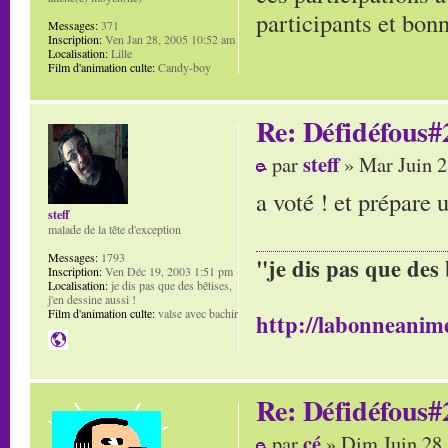
participants et bon
Messages:
371
Inscription:
Ven Jan 28, 2005 10:52 am
Localisation:
Lille
Film d'animation culte:
Candy-boy
Re: Défidéfous#2
steff
par
» Mar Juin 2
a voté ! et prépare 
steff
malade de la tête d'exception
Messages:
1793
"je dis pas que des 
Inscription:
Ven Déc 19, 2003 1:51 pm
Localisation:
je dis pas que des bêtises,
j'en dessine aussi !
Film d'animation culte:
valse avec bachir
http://labonneanime
Re: Défidéfous#2
cé
par
» Dim Juin 28,