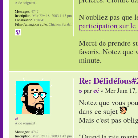
Aide soignant
Messages:
4747
N'oubliez pas que l
Inscription:
Mar Fév 18, 2003 1:43 pm
Localisation:
Lille-F
participation sur le
Film d'animation culte:
Chicken Scratch
Merci de prendre su
favoris. Notez que 
minute.
Re: Défidéfous#2
cé
par
» Mer Juin 17,
Notez que vous pouv
dans ce sujet
Mais c'est pas oblig
cé
Aide soignant
Messages:
4747
"Quand la raie manta,
Inscription:
Mar Fév 18, 2003 1:43 pm