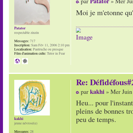
Patator
par
» Mer Jui
Moi je m'etonne qu
Patator
respectable zinzin
Messages:
717
Inscription:
Sam Fév 11, 2006 2:10 pm
Localisation:
Pantruche ou presque
Film d'animation culte:
Tutor in Fear
Re: Défidéfous#2
kakhi
par
» Mer Juin
Heu... pour l'instant
pleins de bonnes tr
peu de temps.
kakhi
jeune névrosé(e)
Messages:
28