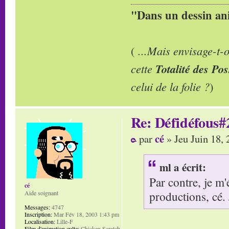
"Dans un dessin ani
(
...Mais envisage-t
cette
Totalité des Pos
celui de la folie ?
)
Re: Défidéfous#2
cé
par
» Jeu Juin 18,
ml a écrit:
Par contre, je m
cé
productions, cé. J
Aide soignant
Messages:
4747
Inscription:
Mar Fév 18, 2003 1:43 pm
Localisation:
Lille-F
Film d'animation culte:
Chicken Scratch