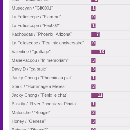
Musecyan / "Gif0001"
1
La Follioscope / "Flamme"
0
La Follioscope / "Feu002"
1
Kachoudas / "Phoenix, Arizona"
7
La Folioscope / "Feu_nix anniversaire"
0
Valentine / "grattage"
13
MariePaccou / "In memoriam"
3
Davy.D / "ça brule"
3
Jacky Chong / "Phoenix au plat"
1
Steric / "Hommage à Méliès"
3
Jacky Chong / "Fénix le chat"
11
Blinkity / "River Phoenix vs Pinata"
1
Matouche / "Bougie"
2
Honey / "Genese"
3
Babass / "Pheow2"
0