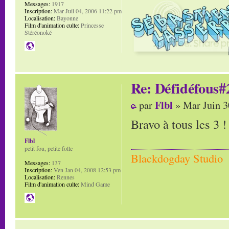
Messages:
1917
Inscription:
Mar Juil 04, 2006 11:22 pm
Localisation:
Bayonne
Film d'animation culte:
Princesse
Stéréonoké
Re: Défidéfous#2
Flbl
par
» Mar Juin 3
Bravo à tous les 3 !
Flbl
petit fou, petite folle
Blackdogday Studio
Messages:
137
Inscription:
Ven Jan 04, 2008 12:53 pm
Localisation:
Rennes
Film d'animation culte:
Mind Game