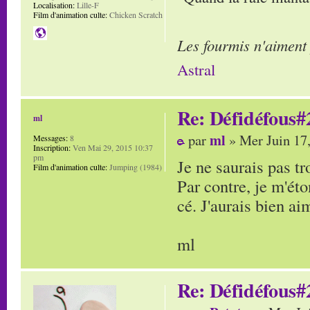
Localisation:
Lille-F
Film d'animation culte:
Chicken Scratch
Les fourmis n'aiment
Astral
Re: Défidéfous#2
ml
ml
par
» Mer Juin 17
Messages:
8
Inscription:
Ven Mai 29, 2015 10:37
pm
Je ne saurais pas tr
Film d'animation culte:
Jumping (1984)
Par contre, je m'ét
cé. J'aurais bien aim
ml
Re: Défidéfous#2