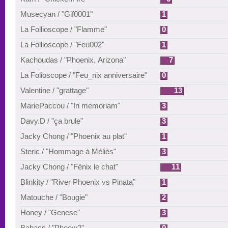
Musecyan / "Gif0001"
1
La Follioscope / "Flamme"
0
La Follioscope / "Feu002"
1
Kachoudas / "Phoenix, Arizona"
7
La Folioscope / "Feu_nix anniversaire"
0
Valentine / "grattage"
13
MariePaccou / "In memoriam"
3
Davy.D / "ça brule"
3
Jacky Chong / "Phoenix au plat"
1
Steric / "Hommage à Méliès"
3
Jacky Chong / "Fénix le chat"
11
Blinkity / "River Phoenix vs Pinata"
1
Matouche / "Bougie"
2
Honey / "Genese"
3
Babass / "Pheow2"
0