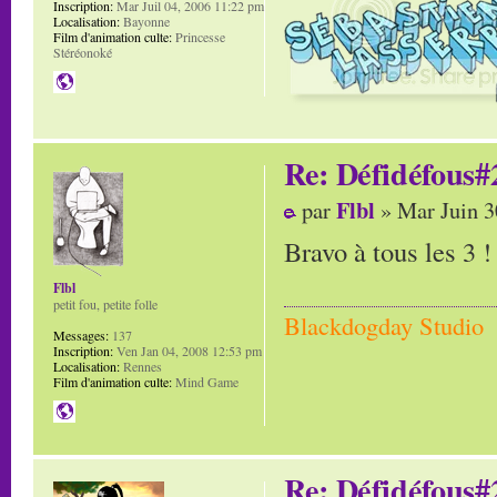
Inscription:
Mar Juil 04, 2006 11:22 pm
Localisation:
Bayonne
Film d'animation culte:
Princesse
Stéréonoké
Re: Défidéfous#2
Flbl
par
» Mar Juin 3
Bravo à tous les 3 !
Flbl
petit fou, petite folle
Blackdogday Studio
Messages:
137
Inscription:
Ven Jan 04, 2008 12:53 pm
Localisation:
Rennes
Film d'animation culte:
Mind Game
Re: Défidéfous#2