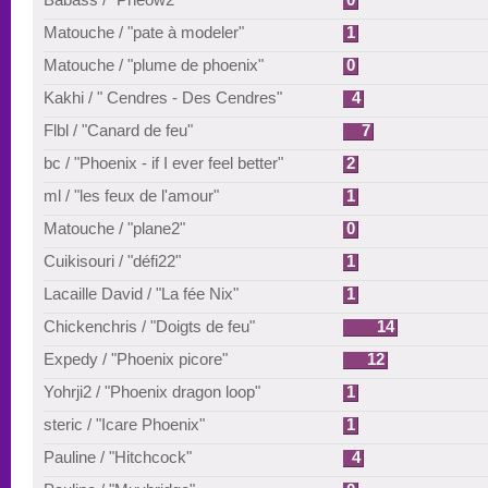
Matouche / "pate à modeler"
1
Matouche / "plume de phoenix"
0
Kakhi / " Cendres - Des Cendres"
4
Flbl / "Canard de feu"
7
bc / "Phoenix - if I ever feel better"
2
ml / "les feux de l'amour"
1
Matouche / "plane2"
0
Cuikisouri / "défi22"
1
Lacaille David / "La fée Nix"
1
Chickenchris / "Doigts de feu"
14
Expedy / "Phoenix picore"
12
Yohrji2 / "Phoenix dragon loop"
1
steric / "Icare Phoenix"
1
Pauline / "Hitchcock"
4