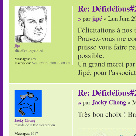
Re: Défidéfous#2
jipé
par
» Lun Juin 2
Félicitations à nos
Pouvez-vous me com
puisse vous faire pa
jipé
aliéné(e) moyen(ne)
possible.
Messages:
459
Un grand merci par
Inscription:
Ven Fév 28, 2003 9:08 am
Jipé, pour l'associ
Re: Défidéfous#2
Jacky Chong
par
» M
Très bon choix ! B
Jacky Chong
malade de la tête d'exception
Messages:
1917