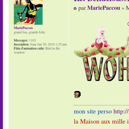
MariePaccou
par
» M
MariePaccou
grand fou, grande folle
Messages:
1103
Inscription:
Sam Jan 30, 2010 1:25 pm
Film d'animation culte:
Bird in the
window
mon site perso
http:
la Maison aux mille 