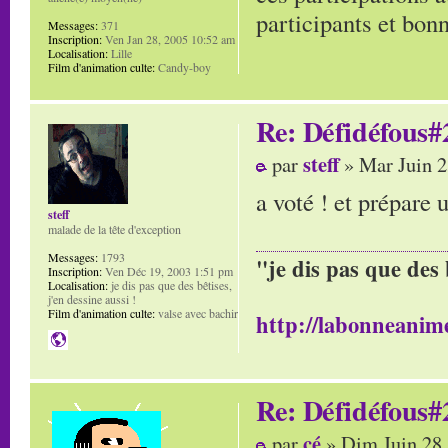
participants et bon
Messages:
371
Inscription:
Ven Jan 28, 2005 10:52 am
Localisation:
Lille
Film d'animation culte:
Candy-boy
Re: Défidéfous#2
steff
par
» Mar Juin 2
a voté ! et prépare 
steff
malade de la tête d'exception
Messages:
1793
"je dis pas que des 
Inscription:
Ven Déc 19, 2003 1:51 pm
Localisation:
je dis pas que des bêtises,
j'en dessine aussi !
Film d'animation culte:
valse avec bachir
http://labonneanime
Re: Défidéfous#2
cé
par
» Dim Juin 28,