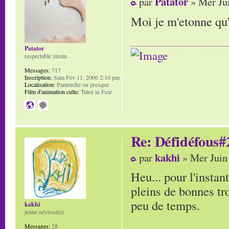
Patator
par
» Mer Jui
Moi je m'etonne qu
Patator
respectable zinzin
Messages:
717
Inscription:
Sam Fév 11, 2006 2:10 pm
Localisation:
Pantruche ou presque
Film d'animation culte:
Tutor in Fear
Re: Défidéfous#2
kakhi
par
» Mer Juin
Heu... pour l'instant
pleins de bonnes tr
peu de temps.
kakhi
jeune névrosé(e)
Messages:
28