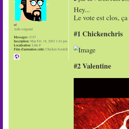
Hey...
Le vote est clos, ça
cé
Aide soignant
#1 Chickenchris
Messages:
4747
Inscription:
Mar Fév 18, 2003 1:43 pm
Localisation:
Lille-F
Film d'animation culte:
Chicken Scratch
#2 Valentine