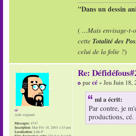
"Dans un dessin ani
(
...Mais envisage-t
cette
Totalité des Pos
celui de la folie ?
)
Re: Défidéfous#2
cé
par
» Jeu Juin 18,
ml a écrit:
Par contre, je m
cé
productions, cé. J
Aide soignant
Messages:
4747
Inscription:
Mar Fév 18, 2003 1:43 pm
Localisation:
Lille-F
Film d'animation culte:
Chicken Scratch