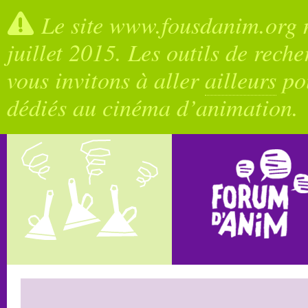
Le site www.fousdanim.org n
juillet 2015. Les outils de rech
vous invitons à aller
ailleurs
pou
dédiés au cinéma d’animation.