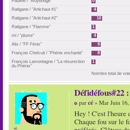
Pauline / "Muybridge"
0
Ratigane / "Artichaut #1"
4
Ratigane / "Artichaut #2"
10
Ratigane / "Flamme"
1
ml / "plume"
4
Alix / "FF Fénix"
9
François Chetcuti / "Phénix enchanté"
8
François Lamontagne / "La résurection
1
du Phénix"
Nombre total de vot
Défidéfous#22 : 
cé
par
» Mar Juin 16,
Hey ! C'est l'heure 
Chaque fou sur le 
préférés. Clôture d
cé