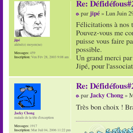
Re: Défidéfous#2
jipé
par
» Lun Juin 2
Félicitations à nos
Pouvez-vous me com
puisse vous faire pa
jipé
aliéné(e) moyen(ne)
possible.
Messages:
459
Un grand merci par
Inscription:
Ven Fév 28, 2003 9:08 am
Jipé, pour l'associ
Re: Défidéfous#2
Jacky Chong
par
» M
Très bon choix ! B
Jacky Chong
malade de la tête d'exception
Messages:
1917
Inscription:
Mar Juil 04, 2006 11:22 pm