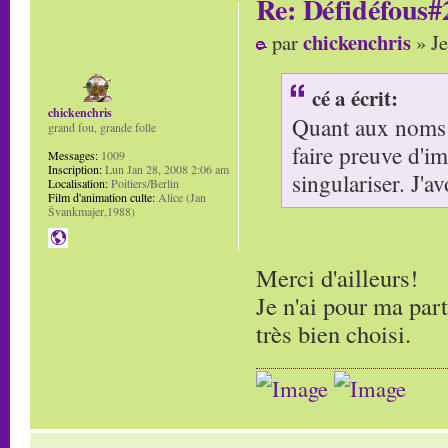
Re: Défidéfous#2
chickenchris
par
» Je
cé a écrit:
chickenchris
Quant aux noms il
grand fou, grande folle
faire preuve d'im
Messages:
1009
Inscription:
Lun Jan 28, 2008 2:06 am
singulariser. J'a
Localisation:
Poitiers/Berlin
Film d'animation culte:
Alice (Jan
Švankmajer,1988)
Merci d'ailleurs!
Je n'ai pour ma par
très bien choisi.