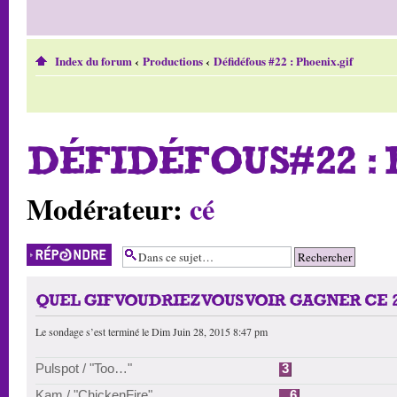
Index du forum
‹
Productions
‹
Défidéfous #22 : Phoenix.gif
DÉFIDÉFOUS#22 : 
Modérateur:
cé
Répondre
QUEL GIF VOUDRIEZ VOUS VOIR GAGNER CE 
Le sondage s’est terminé le Dim Juin 28, 2015 8:47 pm
Pulspot / "Too…"
3
Kam / "ChickenFire"
6