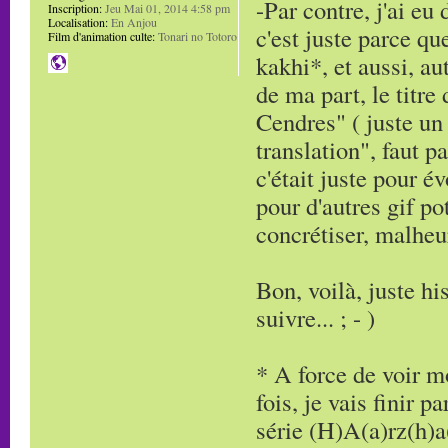
-Par contre, j'ai eu
Inscription:
Jeu Mai 01, 2014 4:58 pm
Localisation:
En Anjou
c'est juste parce q
Film d'animation culte:
Tonari no Totoro
kakhi*, et aussi, a
de ma part, le titre
Cendres" ( juste un
translation", faut pa
c'était juste pour é
pour d'autres gif po
concrétiser, malheur
Bon, voilà, juste hi
suivre... ; - )
* A force de voir 
fois, je vais finir 
série (H)A(a)rz(h)a