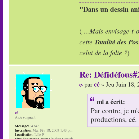
"Dans un dessin ani
(
...Mais envisage-t
cette
Totalité des Pos
celui de la folie ?
)
Re: Défidéfous#2
cé
par
» Jeu Juin 18,
ml a écrit:
Par contre, je m
cé
productions, cé. J
Aide soignant
Messages:
4747
Inscription:
Mar Fév 18, 2003 1:43 pm
Localisation:
Lille-F
Film d'animation culte:
Chicken Scratch