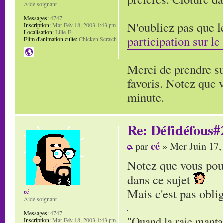
Aide soignant
Messages:
4747
N'oubliez pas que l
Inscription:
Mar Fév 18, 2003 1:43 pm
Localisation:
Lille-F
participation sur le
Film d'animation culte:
Chicken Scratch
Merci de prendre su
favoris. Notez que 
minute.
Re: Défidéfous#2
cé
par
» Mer Juin 17,
Notez que vous pouv
dans ce sujet
Mais c'est pas oblig
cé
Aide soignant
Messages:
4747
"Quand la raie manta,
Inscription:
Mar Fév 18, 2003 1:43 pm