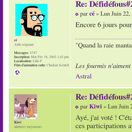
Re: Défidéfous#2
cé
par
» Lun Juin 22,
Encore 6 jours pour
cé
"Quand la raie manta,
Aide soignant
Messages:
4747
Inscription:
Mar Fév 18, 2003 1:43 pm
Localisation:
Lille-F
Les fourmis n'aiment
Film d'animation culte:
Chicken Scratch
Astral
Re: Défidéfous#2
Kiwi
par
» Lun Juin 
Ayé, j'ai voté ! C'é
Kiwi
ces participations 
aliéné(e) moyen(ne)