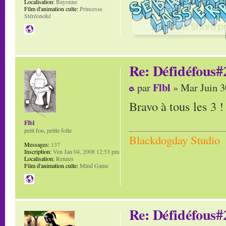
Localisation:
Bayonne
Film d'animation culte:
Princesse
Stéréonoké
Re: Défidéfous#2
Flbl
par
» Mar Juin 3
Bravo à tous les 3 !
Flbl
petit fou, petite folle
Blackdogday Studio
Messages:
137
Inscription:
Ven Jan 04, 2008 12:53 pm
Localisation:
Rennes
Film d'animation culte:
Mind Game
Re: Défidéfous#2