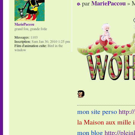
MariePaccou
par
» M
MariePaccou
grand fou, grande folle
Messages:
1103
Inscription:
Sam Jan 30, 2010 1:25 pm
Film d'animation culte:
Bird in the
window
mon site perso
http:
la Maison aux mille 
mon blog
http://plei