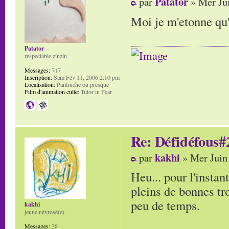
Patator
par
» Mer Jui
Moi je m'etonne qu
Patator
respectable zinzin
Messages:
717
Inscription:
Sam Fév 11, 2006 2:10 pm
Localisation:
Pantruche ou presque
Film d'animation culte:
Tutor in Fear
Re: Défidéfous#2
kakhi
par
» Mer Juin
Heu... pour l'instant
pleins de bonnes tr
peu de temps.
kakhi
jeune névrosé(e)
Messages:
28