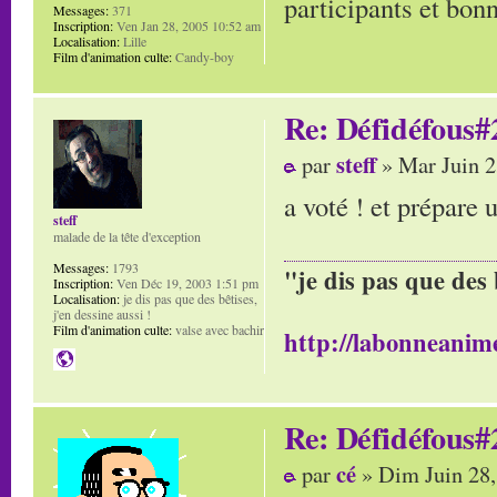
participants et bon
Messages:
371
Inscription:
Ven Jan 28, 2005 10:52 am
Localisation:
Lille
Film d'animation culte:
Candy-boy
Re: Défidéfous#2
steff
par
» Mar Juin 2
a voté ! et prépare 
steff
malade de la tête d'exception
Messages:
1793
"je dis pas que des 
Inscription:
Ven Déc 19, 2003 1:51 pm
Localisation:
je dis pas que des bêtises,
j'en dessine aussi !
Film d'animation culte:
valse avec bachir
http://labonneanime
Re: Défidéfous#2
cé
par
» Dim Juin 28,