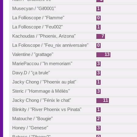
Musecyan / "Gif0001"
1
La Follioscope / "Flamme"
0
La Follioscope / "Feu002"
1
Kachoudas / "Phoenix, Arizona"
7
La Folioscope / "Feu_nix anniversaire"
0
Valentine / "grattage"
13
MariePaccou / "In memoriam"
3
Davy.D / "ça brule"
3
Jacky Chong / "Phoenix au plat"
1
Steric / "Hommage à Méliès"
3
Jacky Chong / "Fénix le chat"
11
Blinkity / "River Phoenix vs Pinata"
1
Matouche / "Bougie"
2
Honey / "Genese"
3
Babass / "Pheow2"
0