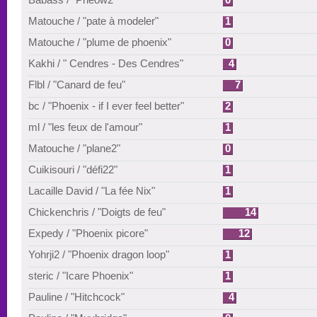
Matouche / "pate à modeler"
1
Matouche / "plume de phoenix"
0
Kakhi / " Cendres - Des Cendres"
4
Flbl / "Canard de feu"
7
bc / "Phoenix - if I ever feel better"
2
ml / "les feux de l'amour"
1
Matouche / "plane2"
0
Cuikisouri / "défi22"
1
Lacaille David / "La fée Nix"
1
Chickenchris / "Doigts de feu"
14
Expedy / "Phoenix picore"
12
Yohrji2 / "Phoenix dragon loop"
1
steric / "Icare Phoenix"
1
Pauline / "Hitchcock"
4