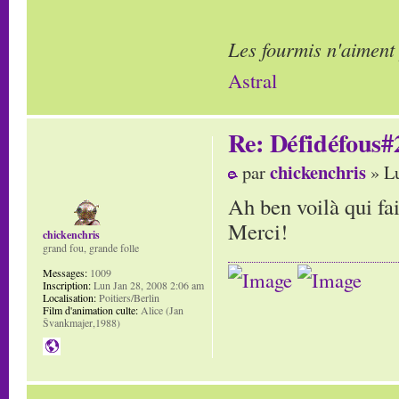
Les fourmis n'aiment
Astral
Re: Défidéfous#2
chickenchris
par
» Lu
Ah ben voilà qui fai
Merci!
chickenchris
grand fou, grande folle
Messages:
1009
Inscription:
Lun Jan 28, 2008 2:06 am
Localisation:
Poitiers/Berlin
Film d'animation culte:
Alice (Jan
Švankmajer,1988)