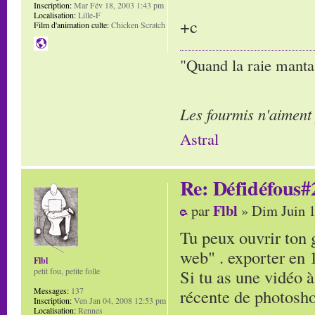
Inscription:
Mar Fév 18, 2003 1:43 pm
Localisation:
Lille-F
+c
Film d'animation culte:
Chicken Scratch
"Quand la raie manta,
Les fourmis n'aiment
Astral
Re: Défidéfous#2
Flbl
par
» Dim Juin 1
Tu peux ouvrir ton g
web" . exporter en 
Flbl
Si tu as une vidéo 
petit fou, petite folle
récente de photosh
Messages:
137
Inscription:
Ven Jan 04, 2008 12:53 pm
Localisation:
Rennes