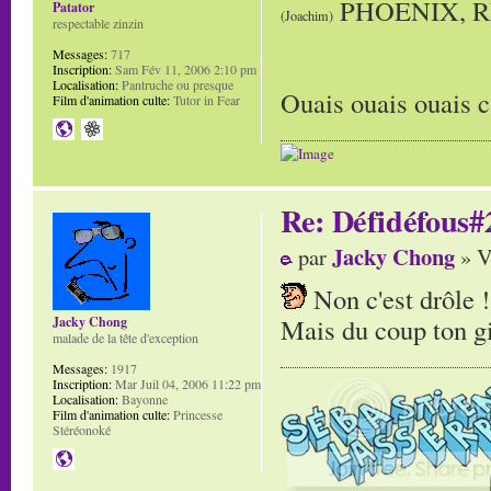
PHOENIX, 
Patator
(Joachim)
respectable zinzin
Messages:
717
Inscription:
Sam Fév 11, 2006 2:10 pm
Localisation:
Pantruche ou presque
Ouais ouais ouais c'
Film d'animation culte:
Tutor in Fear
Re: Défidéfous#2
Jacky Chong
par
» V
Non c'est drôle !
Mais du coup ton gif
Jacky Chong
malade de la tête d'exception
Messages:
1917
Inscription:
Mar Juil 04, 2006 11:22 pm
Localisation:
Bayonne
Film d'animation culte:
Princesse
Stéréonoké