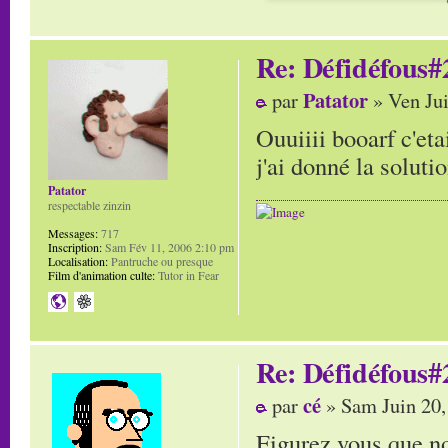
Re: Défidéfous#2
Patator
par
» Ven Jui
Ouuiiii booarf c'etai
j'ai donné la solutio
Patator
respectable zinzin
Messages:
717
Inscription:
Sam Fév 11, 2006 2:10 pm
Localisation:
Pantruche ou presque
Film d'animation culte:
Tutor in Fear
Re: Défidéfous#2
cé
par
» Sam Juin 20,
Figurez vous que no