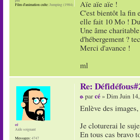
Aïe aïe aïe !
Film d'animation culte:
Jumping (1984)
C'est bientôt la fin
elle fait 10 Mo ! Du
Une âme charitable p
d'hébergement ? te
Merci d'avance !
ml
Re: Défidéfous#2
cé
par
» Dim Juin 14,
Enlève des images, 
Je cloturerai le suj
cé
Aide soignant
En tous cas bravo t
Messages:
4747