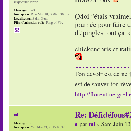
respectable zinzin
Messages:
663
(Moi j'étais vraimen
Inscription:
Dim Mar 19, 2006 6:30 pm
Localisation:
Saint-Ouen
journée pour faire u
Film d'animation culte:
Ring of Fire
d'épingles tout ça t
rat
chickenchris et
Ton devoir est de ne 
est de sauver ton rêve
http://florentine.greli
Re: Défidéfous#2
ml
ml
par
» Sam Juin 13
Messages:
8
Inscription:
Ven Mai 29, 2015 10:37
pm