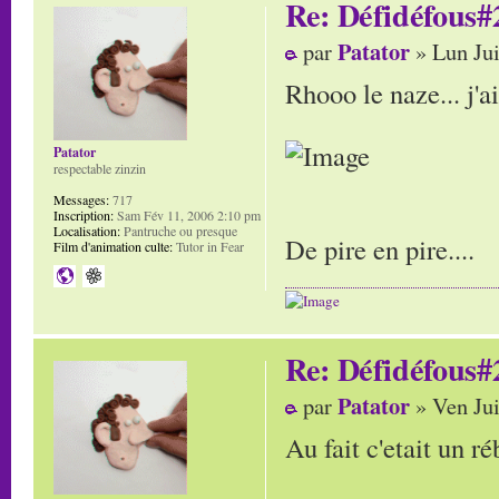
Re: Défidéfous#2
Patator
par
» Lun Jui
Rhooo le naze... j'ai
Patator
respectable zinzin
Messages:
717
Inscription:
Sam Fév 11, 2006 2:10 pm
Localisation:
Pantruche ou presque
De pire en pire....
Film d'animation culte:
Tutor in Fear
Re: Défidéfous#2
Patator
par
» Ven Jui
Au fait c'etait un ré