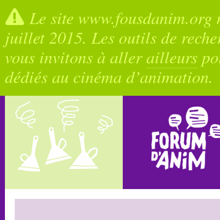
Le site www.fousdanim.org n
juillet 2015. Les outils de rech
vous invitons à aller
ailleurs
pou
dédiés au cinéma d’animation.