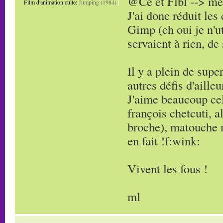
@Cé et Flbl --> mer
Film d'animation culte:
Jumping (1984)
J'ai donc réduit le
Gimp (eh oui je n'u
servaient à rien, d
Il y a plein de supe
autres défis d'ailleu
J'aime beaucoup cel
françois chetcuti, a
broche), matouche n°
en fait !f:wink:
Vivent les fous !
ml