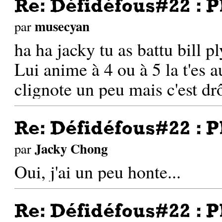
Re: Défidéfous#22 : P
musecyan
par
ha ha jacky tu as battu bill 
Lui anime à 4 ou à 5 la t'es 
clignote un peu mais c'est dr
Re: Défidéfous#22 : P
Jacky Chong
par
Oui, j'ai un peu honte...
Re: Défidéfous#22 : P